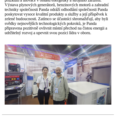
průzkum a inovace v oblasti energetiky a strojního zařízení.
Výstava plynových generátorů, benzinových motorů a zahradní
techniky společnosti Panda odráží odhodlání společnosti Panda
poskytovat vysoce kvalitní produkty a služby a její příspěvek k
zelené budoucnosti. Zatímco se účastníci shromažďují, aby byli
svědky nejnovějších technologických pokroků, je Panda
připravena pozitivně ovlivnit místní přechod na čistou energii a
udržitelný rozvoj a upevnit svou pozici lídra v oboru.