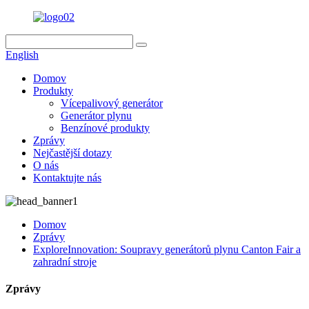
English
Domov
Produkty
Vícepalivový generátor
Generátor plynu
Benzínové produkty
Zprávy
Nejčastější dotazy
O nás
Kontaktujte nás
Domov
Zprávy
ExploreInnovation: Soupravy generátorů plynu Canton Fair a
zahradní stroje
Zprávy