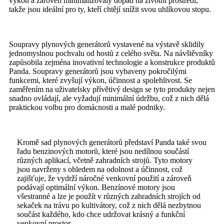
výkon a zároveň minimalizovaly dopad na životní prostředí,
takže jsou ideální pro ty, kteří chtějí snížit svou uhlíkovou stopu.
Soupravy plynových generátorů vystavené na výstavě sklidily
jednomyslnou pochvalu od hostů z celého světa. Na návštěvníky
zapůsobila zejména inovativní technologie a konstrukce produktů
Panda. Soupravy generátorů jsou vybaveny pokročilými
funkcemi, které zvyšují výkon, účinnost a spolehlivost. Se
zaměřením na uživatelsky přívětivý design se tyto produkty nejen
snadno ovládají, ale vyžadují minimální údržbu, což z nich dělá
praktickou volbu pro domácnosti a malé podniky.
Kromě sad plynových generátorů představí Panda také svou
řadu benzinových motorů, které jsou nedílnou součástí
různých aplikací, včetně zahradních strojů. Tyto motory
jsou navrženy s ohledem na odolnost a účinnost, což
zajišťuje, že vydrží náročné venkovní použití a zároveň
podávají optimální výkon. Benzínové motory jsou
všestranné a lze je použít v různých zahradních strojích od
sekaček na trávu po kultivátory, což z nich dělá nezbytnou
součást každého, kdo chce udržovat krásný a funkční
venkovní prostor.