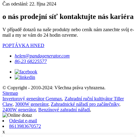
Čas odeslání: 22. října 2024
o nás prodejní síť kontaktujte nás kariéra
V případě dotazů na naše produkty nebo ceník nám zanechte svůj e-
mail a my se vám do 24 hodin ozveme.
POPTÁVKA HNED
helen@pandagenerator.com
86-23 68225577
© Copyright - 2010-2024: Všechna práva vyhrazena.
Sitemap
Invertorový generátor Genmax
,
Zahradní ruční kultivátor Tiller
Claw
,
3000W generátor
,
Zahradnické nářadí pro začátečníky
,
2400W generátor
,
Benzínové zahradní nářadí
,
Odeslat e-mail
8613983670572
x