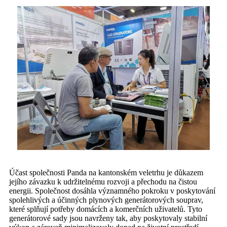
Účast společnosti Panda na kantonském veletrhu je důkazem
jejího závazku k udržitelnému rozvoji a přechodu na čistou
energii. Společnost dosáhla významného pokroku v poskytování
spolehlivých a účinných plynových generátorových souprav,
které splňují potřeby domácích a komerčních uživatelů. Tyto
generátorové sady jsou navrženy tak, aby poskytovaly stabilní