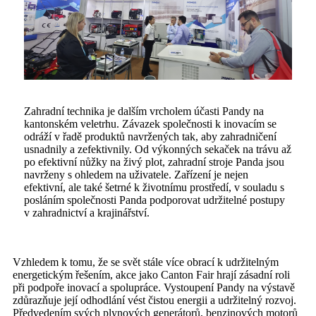
Zahradní technika je dalším vrcholem účasti Pandy na
kantonském veletrhu. Závazek společnosti k inovacím se
odráží v řadě produktů navržených tak, aby zahradničení
usnadnily a zefektivnily. Od výkonných sekaček na trávu až
po efektivní nůžky na živý plot, zahradní stroje Panda jsou
navrženy s ohledem na uživatele. Zařízení je nejen
efektivní, ale také šetrné k životnímu prostředí, v souladu s
posláním společnosti Panda podporovat udržitelné postupy
v zahradnictví a krajinářství.
Vzhledem k tomu, že se svět stále více obrací k udržitelným
energetickým řešením, akce jako Canton Fair hrají zásadní roli
při podpoře inovací a spolupráce. Vystoupení Pandy na výstavě
zdůrazňuje její odhodlání vést čistou energii a udržitelný rozvoj.
Předvedením svých plynových generátorů, benzinových motorů