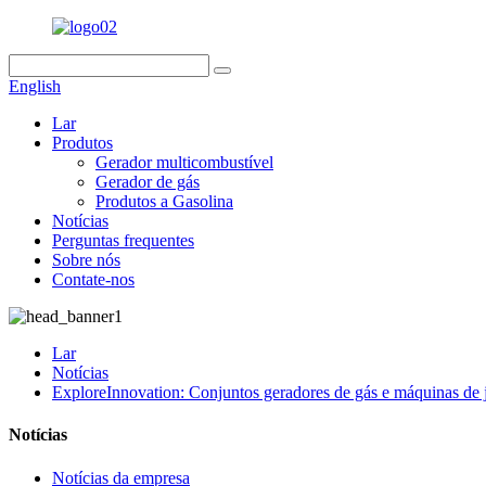
English
Lar
Produtos
Gerador multicombustível
Gerador de gás
Produtos a Gasolina
Notícias
Perguntas frequentes
Sobre nós
Contate-nos
Lar
Notícias
ExploreInnovation: Conjuntos geradores de gás e máquinas de 
Notícias
Notícias da empresa