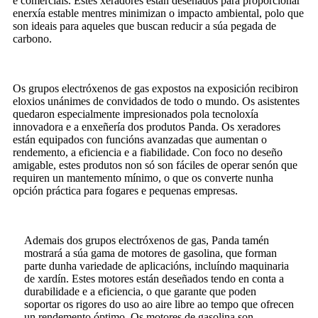
e comerciais. Estes xeradores están deseñados para proporcionar
enerxía estable mentres minimizan o impacto ambiental, polo que
son ideais para aqueles que buscan reducir a súa pegada de
carbono.
Os grupos electróxenos de gas expostos na exposición recibiron
eloxios unánimes de convidados de todo o mundo. Os asistentes
quedaron especialmente impresionados pola tecnoloxía
innovadora e a enxeñería dos produtos Panda. Os xeradores
están equipados con funcións avanzadas que aumentan o
rendemento, a eficiencia e a fiabilidade. Con foco no deseño
amigable, estes produtos non só son fáciles de operar senón que
requiren un mantemento mínimo, o que os converte nunha
opción práctica para fogares e pequenas empresas.
Ademais dos grupos electróxenos de gas, Panda tamén
mostrará a súa gama de motores de gasolina, que forman
parte dunha variedade de aplicacións, incluíndo maquinaria
de xardín. Estes motores están deseñados tendo en conta a
durabilidade e a eficiencia, o que garante que poden
soportar os rigores do uso ao aire libre ao tempo que ofrecen
un rendemento óptimo. Os motores de gasolina son