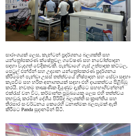
සාරාංශයක් ලෙස, කැන්ටන් ප්‍රදර්ශනය බලශක්ති සහ
යන්ත්‍රෝපකරණ ක්ෂේත්‍රවල ගවේෂණ සහ නවෝත්පාදන
සඳහා වැදගත් වේදිකාවකි. පැන්ඩාගේ ගෑස් උත්පාදක කට්ටල,
පෙට්‍රල් එන්ජින් සහ උද්‍යාන යන්ත්‍රෝපකරණ ප්‍රදර්ශනය
කිරීමෙන් පැන්ඩා උසස් තත්ත්වයේ නිෂ්පාදන සහ සේවා සඳහා
කැපවීම සහ හරිත අනාගතයක් සඳහා එහි දායකත්වය පිළිබිඹු
කරයි. නවතම තාක්‍ෂණික දියුණුව දැකීමට සහභාගිවන්නන්
එක්රැස් වන විට, කර්මාන්ත ප්‍රමුඛයෙකු ලෙස එහි තත්ත්වය
තහවුරු කරමින් දේශීය පිරිසිදු බලශක්ති සංක්‍රාන්තිය සහ
තිරසාර සංවර්ධනය කෙරෙහි ධනාත්මක බලපෑමක් ඇති
කිරීමට Panda සූදානමින් සිටී.