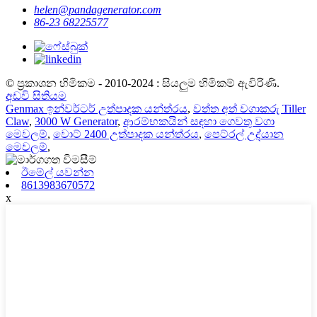
helen@pandagenerator.com
86-23 68225577
© ප්‍රකාශන හිමිකම - 2010-2024 : සියලුම හිමිකම් ඇවිරිණි.
අඩවි සිතියම
Genmax ඉන්වර්ටර් උත්පාදක යන්ත්රය
,
වත්ත අත් වගාකරු Tiller
Claw
,
3000 W Generator
,
ආරම්භකයින් සඳහා ගෙවතු වගා
මෙවලම්
,
වොට් 2400 උත්පාදක යන්ත්රය
,
පෙට්රල් උද්යාන
මෙවලම්
,
ඊමේල් යවන්න
8613983670572
x