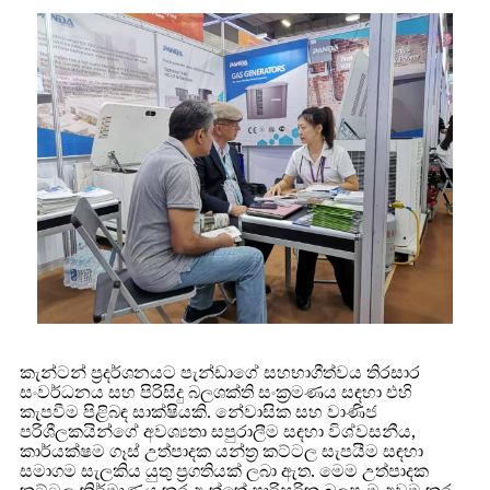
කැන්ටන් ප්‍රදර්ශනයට පැන්ඩාගේ සහභාගීත්වය තිරසාර
සංවර්ධනය සහ පිරිසිදු බලශක්ති සංක්‍රමණය සඳහා එහි
කැපවීම පිළිබඳ සාක්ෂියකි. නේවාසික සහ වාණිජ
පරිශීලකයින්ගේ අවශ්‍යතා සපුරාලීම සඳහා විශ්වසනීය,
කාර්යක්ෂම ගෑස් උත්පාදක යන්ත්‍ර කට්ටල සැපයීම සඳහා
සමාගම සැලකිය යුතු ප්‍රගතියක් ලබා ඇත. මෙම උත්පාදක