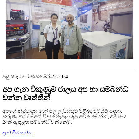
පසු කාලය: ඔක්තෝබර්-22-2024
අප ගැන විකුණුම් ජාලය අප හා සම්බන්ධ
වන්න වෘත්තීන්
අපගේ නිෂ්පාදන හෝ මිල ලැයිස්තුව පිළිබඳ විමසීම් සඳහා,
කරුණාකර ඔබගේ විද්‍යුත් තැපෑල අප වෙත තබන්න, අපි පැය
24ක් ඇතුළත සම්බන්ධ වන්නෙමු.
දැන් විමසන්න