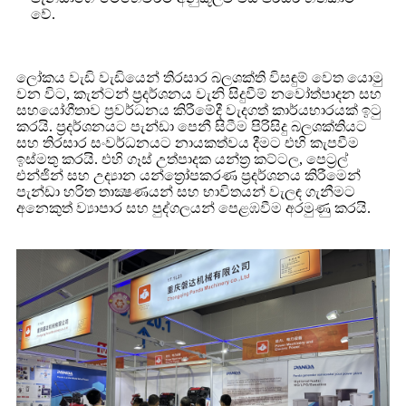
වේ.
ලෝකය වැඩි වැඩියෙන් තිරසාර බලශක්ති විසඳුම් වෙත යොමු
වන විට, කැන්ටන් ප්‍රදර්ශනය වැනි සිදුවීම් නවෝත්පාදන සහ
සහයෝගීතාව ප්‍රවර්ධනය කිරීමේදී වැදගත් කාර්යභාරයක් ඉටු
කරයි. ප්‍රදර්ශනයට පැන්ඩා පෙනී සිටීම පිරිසිදු බලශක්තියට
සහ තිරසාර සංවර්ධනයට නායකත්වය දීමට එහි කැපවීම
ඉස්මතු කරයි. එහි ගෑස් උත්පාදක යන්ත්‍ර කට්ටල, පෙට්‍රල්
එන්ජින් සහ උද්‍යාන යන්ත්‍රෝපකරණ ප්‍රදර්ශනය කිරීමෙන්
පැන්ඩා හරිත තාක්‍ෂණයන් සහ භාවිතයන් වැලඳ ගැනීමට
අනෙකුත් ව්‍යාපාර සහ පුද්ගලයන් පෙළඹවීම අරමුණු කරයි.