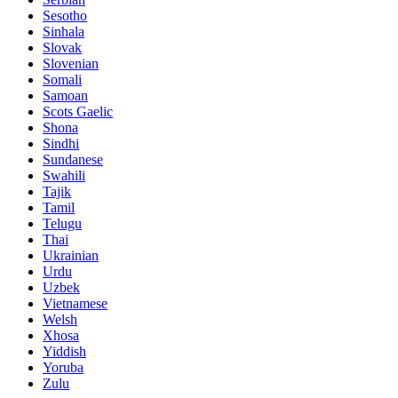
Sesotho
Sinhala
Slovak
Slovenian
Somali
Samoan
Scots Gaelic
Shona
Sindhi
Sundanese
Swahili
Tajik
Tamil
Telugu
Thai
Ukrainian
Urdu
Uzbek
Vietnamese
Welsh
Xhosa
Yiddish
Yoruba
Zulu