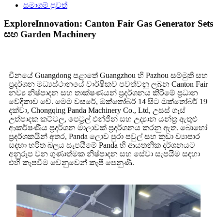
සමාගම් පුවත්
ExploreInnovation: Canton Fair Gas Generator Sets
සහ Garden Machinery
චීනයේ Guangdong පළාතේ Guangzhou හි Pazhou සම්මුති සහ
ප්‍රදර්ශන මධ්‍යස්ථානයේ වාර්ෂිකව පවත්වනු ලබන Canton Fair
නව්‍ය නිෂ්පාදන සහ තාක්ෂණයන් ප්‍රදර්ශනය කිරීමේ ප්‍රධාන
වේදිකාව වේ. මෙම වසරේ, ඔක්තෝබර් 14 සිට ඔක්තෝබර් 19
දක්වා, Chongqing Panda Machinery Co., Ltd, උසස් ගෑස්
උත්පාදක කට්ටල, පෙට්‍රල් එන්ජින් සහ උද්‍යාන යන්ත්‍ර ඇතුළු
ආකර්ෂණීය ප්‍රදර්ශන මාලාවක් ප්‍රදර්ශනය කරනු ඇත. බොහෝ
ප්‍රදර්ශකයින් අතර, Panda ලොව පුරා පවුල් සහ කුඩා ව්‍යාපාර
සඳහා හරිත බලය සැපයීමේ Panda හි ආයතනික දර්ශනයට
අනුරූප වන ගුණාත්මක නිෂ්පාදන සහ සේවා සැපයීම සඳහා
එහි කැපවීම වෙනුවෙන් කැපී පෙනුණි.