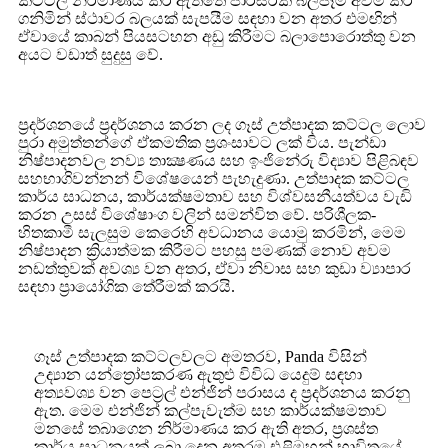
කට්ටල නිර්මාණය කර ඇත්තේ පාරිසරික බලපෑම අවම කර
ගනිමින් ස්ථාවර බලයක් සැපයීම සඳහා වන අතර එමඟින්
ඒවායේ කාබන් පියසටහන අඩු කිරීමට බලාපොරොත්තු වන
අයට වඩාත් සුදුසු වේ.
ප්‍රදර්ශනයේ ප්‍රදර්ශනය කරන ලද ගෑස් උත්පාදක කට්ටල ලොව
පුරා අමුත්තන්ගේ ඒකමතික ප්‍රශංසාවට ලක් විය. පැන්ඩා
නිෂ්පාදනවල නව්‍ය තාක්‍ෂණය සහ ඉංජිනේරු විද්‍යාව පිළිබඳව
සහභාගිවන්නන් විශේෂයෙන් පැහැදුණා. උත්පාදක කට්ටල
කාර්ය සාධනය, කාර්යක්ෂමතාව සහ විශ්වසනීයත්වය වැඩි
කරන උසස් විශේෂාංග වලින් සමන්විත වේ. පරිශීලක-
හිතකාමී සැලසුම කෙරෙහි අවධානය යොමු කරමින්, මෙම
නිෂ්පාදන ක්‍රියාත්මක කිරීමට පහසු පමණක් නොව අවම
නඩත්තුවක් අවශ්‍ය වන අතර, ඒවා නිවාස සහ කුඩා ව්‍යාපාර
සඳහා ප්‍රායෝගික තේරීමක් කරයි.
ගෑස් උත්පාදක කට්ටලවලට අමතරව, Panda විසින්
උද්‍යාන යන්ත්‍රෝපකරණ ඇතුළු විවිධ යෙදුම් සඳහා
අත්‍යවශ්‍ය වන පෙට්‍රල් එන්ජින් පරාසය ද ප්‍රදර්ශනය කරනු
ඇත. මෙම එන්ජින් කල්පැවැත්ම සහ කාර්යක්ෂමතාව
මනසේ තබාගෙන නිර්මාණය කර ඇති අතර, ප්‍රශස්ත
කාර්ය සාධනයක් ලබා දෙන අතරම එළිමහන් භාවිතයේ