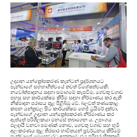
උද්‍යාන යන්ත්‍රෝපකරණ කැන්ටන් ප්‍රදර්ශනයට
පැන්ඩාගේ සහභාගීත්වයේ තවත් විශේෂත්වයකි.
නවෝත්පාදනය සඳහා සමාගමේ කැපවීම, ගෙවතු වගාව
පහසු සහ කාර්යක්ෂම කිරීම සඳහා නිර්මාණය කර ඇති
නිෂ්පාදන පරාසය තුළ පිළිබිඹු වේ. බලවත් තණකොළ
කපන යන්ත්‍රවල සිට කාර්යක්ෂම හෙජ් ට්‍රයිමර් දක්වා,
පැන්ඩාගේ උද්‍යාන යන්ත්‍රෝපකරණ නිර්මාණය කර
ඇත්තේ පරිශීලකයා මනසේ තබාගෙන ය. උපාංගය
ඵලදායී වනවා පමණක් නොව, ගෙවතු වගාව සහ භූමි
අලංකරණය තුළ තිරසාර භාවිතයන් ප්‍රවර්ධනය කිරීමේ
පැන්ඩාගේ මෙහෙවරට අනුකූලව එය පරිසර හිතකාමී