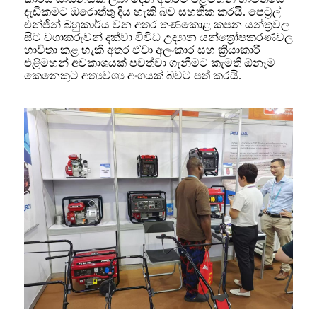
දැඩිකමට ඔරොත්තු දිය හැකි බව සහතික කරයි. පෙට්‍රල්
එන්ජින් බහුකාර්ය වන අතර තණකොළ කපන යන්ත්‍රවල
සිට වගාකරුවන් දක්වා විවිධ උද්‍යාන යන්ත්‍රෝපකරණවල
භාවිතා කළ හැකි අතර ඒවා අලංකාර සහ ක්‍රියාකාරී
එළිමහන් අවකාශයක් පවත්වා ගැනීමට කැමති ඕනෑම
කෙනෙකුට අත්‍යවශ්‍ය අංගයක් බවට පත් කරයි.