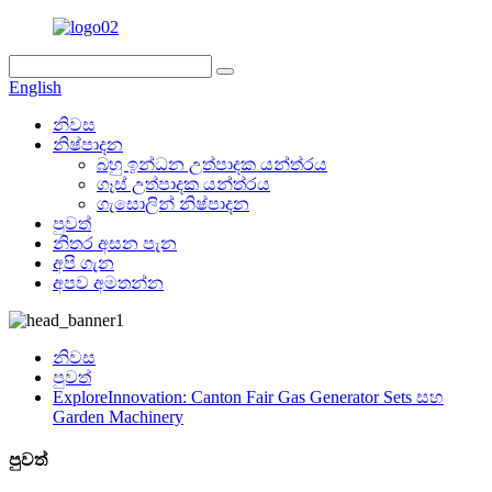
English
නිවස
නිෂ්පාදන
බහු ඉන්ධන උත්පාදක යන්ත්රය
ගෑස් උත්පාදක යන්ත්රය
ගැසොලින් නිෂ්පාදන
පුවත්
නිතර අසන පැන
අපි ගැන
අපව අමතන්න
නිවස
පුවත්
ExploreInnovation: Canton Fair Gas Generator Sets සහ
Garden Machinery
පුවත්