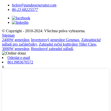
helen@pandagenerator.com
86-23 68225577
© Copyright - 2010-2024: Všechna práva vyhrazena.
Sitemap
2400W generátor
,
Invertorový generátor Genmax
,
Zahradnické
nářadí pro začátečníky
,
Zahradní ruční kultivátor Tiller Claw
,
3000W generátor
,
Benzínové zahradní nářadí
,
Odeslat e-mail
8613983670572
x