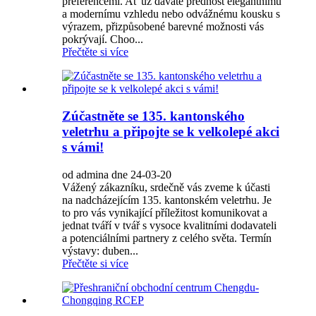
preferencemi. Ať už dáváte přednost elegantnímu
a modernímu vzhledu nebo odvážnému kousku s
výrazem, přizpůsobené barevné možnosti vás
pokrývají. Choo...
Přečtěte si více
Zúčastněte se 135. kantonského
veletrhu a připojte se k velkolepé akci
s vámi!
od admina dne 24-03-20
Vážený zákazníku, srdečně vás zveme k účasti
na nadcházejícím 135. kantonském veletrhu. Je
to pro vás vynikající příležitost komunikovat a
jednat tváří v tvář s vysoce kvalitními dodavateli
a potenciálními partnery z celého světa. Termín
výstavy: duben...
Přečtěte si více