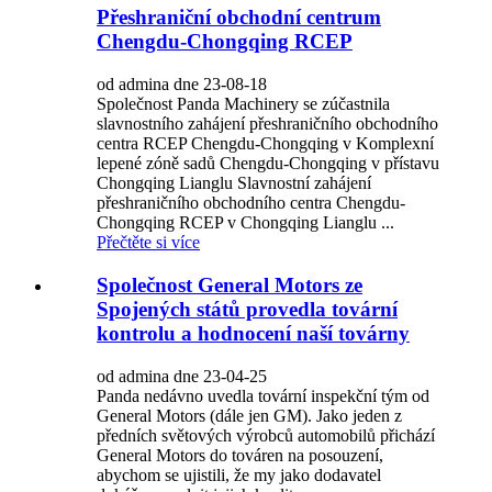
Přeshraniční obchodní centrum
Chengdu-Chongqing RCEP
od admina dne 23-08-18
Společnost Panda Machinery se zúčastnila
slavnostního zahájení přeshraničního obchodního
centra RCEP Chengdu-Chongqing v Komplexní
lepené zóně sadů Chengdu-Chongqing v přístavu
Chongqing Lianglu Slavnostní zahájení
přeshraničního obchodního centra Chengdu-
Chongqing RCEP v Chongqing Lianglu ...
Přečtěte si více
Společnost General Motors ze
Spojených států provedla tovární
kontrolu a hodnocení naší továrny
od admina dne 23-04-25
Panda nedávno uvedla tovární inspekční tým od
General Motors (dále jen GM). Jako jeden z
předních světových výrobců automobilů přichází
General Motors do továren na posouzení,
abychom se ujistili, že my jako dodavatel