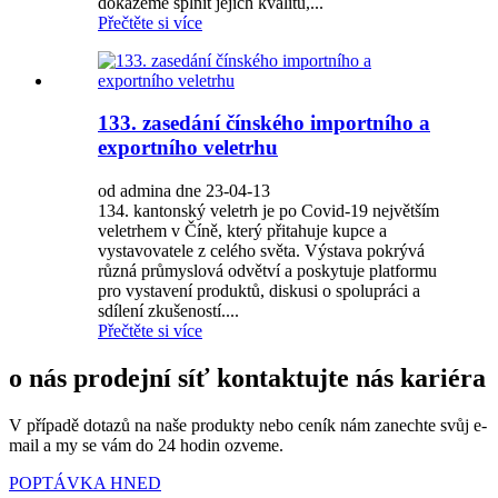
dokážeme splnit jejich kvalitu,...
Přečtěte si více
133. zasedání čínského importního a
exportního veletrhu
od admina dne 23-04-13
134. kantonský veletrh je po Covid-19 největším
veletrhem v Číně, který přitahuje kupce a
vystavovatele z celého světa. Výstava pokrývá
různá průmyslová odvětví a poskytuje platformu
pro vystavení produktů, diskusi o spolupráci a
sdílení zkušeností....
Přečtěte si více
o nás prodejní síť kontaktujte nás kariéra
V případě dotazů na naše produkty nebo ceník nám zanechte svůj e-
mail a my se vám do 24 hodin ozveme.
POPTÁVKA HNED