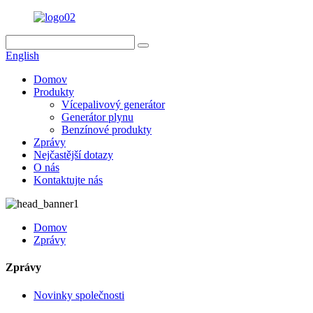
English
Domov
Produkty
Vícepalivový generátor
Generátor plynu
Benzínové produkty
Zprávy
Nejčastější dotazy
O nás
Kontaktujte nás
Domov
Zprávy
Zprávy
Novinky společnosti