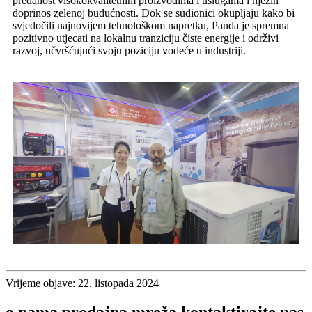
predanost visokokvalitetnim proizvodima i uslugama i njezin
doprinos zelenoj budućnosti. Dok se sudionici okupljaju kako bi
svjedočili najnovijem tehnološkom napretku, Panda je spremna
pozitivno utjecati na lokalnu tranziciju čiste energije i održivi
razvoj, učvršćujući svoju poziciju vodeće u industriji.
Vrijeme objave: 22. listopada 2024