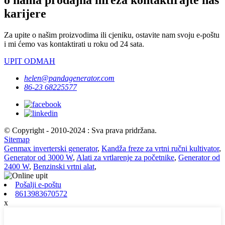
o nama prodajna mreža kontaktirajte nas
karijere
Za upite o našim proizvodima ili cjeniku, ostavite nam svoju e-poštu
i mi ćemo vas kontaktirati u roku od 24 sata.
UPIT ODMAH
helen@pandagenerator.com
86-23 68225577
© Copyright - 2010-2024 : Sva prava pridržana.
Sitemap
Genmax inverterski generator
,
Kandža freze za vrtni ručni kultivator
,
Generator od 3000 W
,
Alati za vrtlarenje za početnike
,
Generator od
2400 W
,
Benzinski vrtni alat
,
Pošalji e-poštu
8613983670572
x