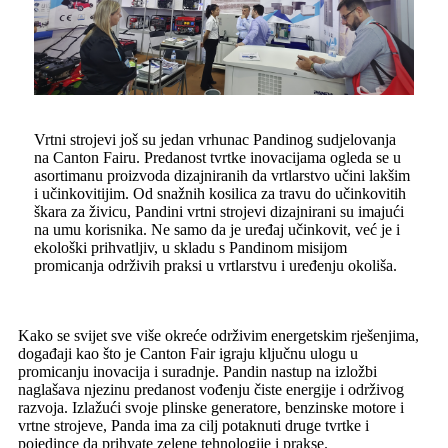
Vrtni strojevi još su jedan vrhunac Pandinog sudjelovanja
na Canton Fairu. Predanost tvrtke inovacijama ogleda se u
asortimanu proizvoda dizajniranih da vrtlarstvo učini lakšim
i učinkovitijim. Od snažnih kosilica za travu do učinkovitih
škara za živicu, Pandini vrtni strojevi dizajnirani su imajući
na umu korisnika. Ne samo da je uređaj učinkovit, već je i
ekološki prihvatljiv, u skladu s Pandinom misijom
promicanja održivih praksi u vrtlarstvu i uređenju okoliša.
Kako se svijet sve više okreće održivim energetskim rješenjima,
događaji kao što je Canton Fair igraju ključnu ulogu u
promicanju inovacija i suradnje. Pandin nastup na izložbi
naglašava njezinu predanost vođenju čiste energije i održivog
razvoja. Izlažući svoje plinske generatore, benzinske motore i
vrtne strojeve, Panda ima za cilj potaknuti druge tvrtke i
pojedince da prihvate zelene tehnologije i prakse.