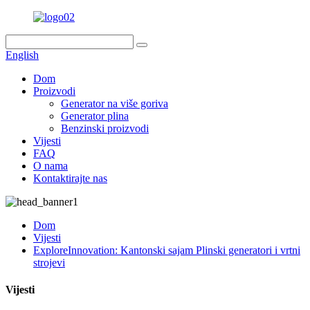
English
Dom
Proizvodi
Generator na više goriva
Generator plina
Benzinski proizvodi
Vijesti
FAQ
O nama
Kontaktirajte nas
Dom
Vijesti
ExploreInnovation: Kantonski sajam Plinski generatori i vrtni
strojevi
Vijesti