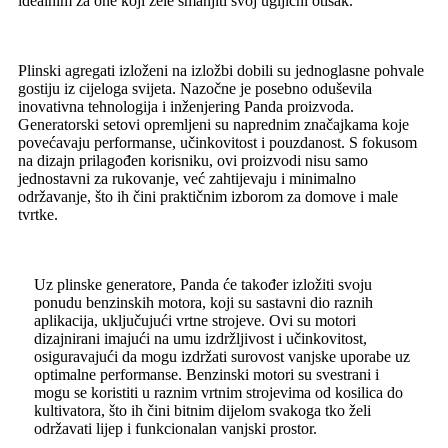
idealnim za one koji žele smanjiti svoj ugljični otisak.
Plinski agregati izloženi na izložbi dobili su jednoglasne pohvale
gostiju iz cijeloga svijeta. Nazočne je posebno oduševila
inovativna tehnologija i inženjering Panda proizvoda.
Generatorski setovi opremljeni su naprednim značajkama koje
povećavaju performanse, učinkovitost i pouzdanost. S fokusom
na dizajn prilagođen korisniku, ovi proizvodi nisu samo
jednostavni za rukovanje, već zahtijevaju i minimalno
održavanje, što ih čini praktičnim izborom za domove i male
tvrtke.
Uz plinske generatore, Panda će također izložiti svoju
ponudu benzinskih motora, koji su sastavni dio raznih
aplikacija, uključujući vrtne strojeve. Ovi su motori
dizajnirani imajući na umu izdržljivost i učinkovitost,
osiguravajući da mogu izdržati surovost vanjske uporabe uz
optimalne performanse. Benzinski motori su svestrani i
mogu se koristiti u raznim vrtnim strojevima od kosilica do
kultivatora, što ih čini bitnim dijelom svakoga tko želi
održavati lijep i funkcionalan vanjski prostor.