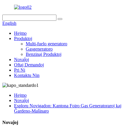
English
Hejmo
Produktoj
Multi-fuelo generatoro
Gasgeneratoro
Benzinaj Produktoj
Novaĵoj
Oftaj Demandoj
Pri Ni
Kontaktu Nin
Hejmo
Novaĵoj
Esploru Novigadon: Kantona Foiro Gas Generatoraroj kaj
Ĝardeno-Maŝinaro
Novaĵoj