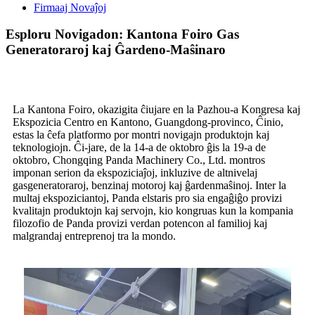
Firmaaj Novaĵoj
Esploru Novigadon: Kantona Foiro Gas
Generatoraroj kaj Ĝardeno-Maŝinaro
La Kantona Foiro, okazigita ĉiujare en la Pazhou-a Kongresa kaj
Ekspozicia Centro en Kantono, Guangdong-provinco, Ĉinio,
estas la ĉefa platformo por montri novigajn produktojn kaj
teknologiojn. Ĉi-jare, de la 14-a de oktobro ĝis la 19-a de
oktobro, Chongqing Panda Machinery Co., Ltd. montros
imponan serion da ekspoziciaĵoj, inkluzive de altnivelaj
gasgeneratoraroj, benzinaj motoroj kaj ĝardenmaŝinoj. Inter la
multaj ekspoziciantoj, Panda elstaris pro sia engaĝiĝo provizi
kvalitajn produktojn kaj servojn, kio kongruas kun la kompania
filozofio de Panda provizi verdan potencon al familioj kaj
malgrandaj entreprenoj tra la mondo.