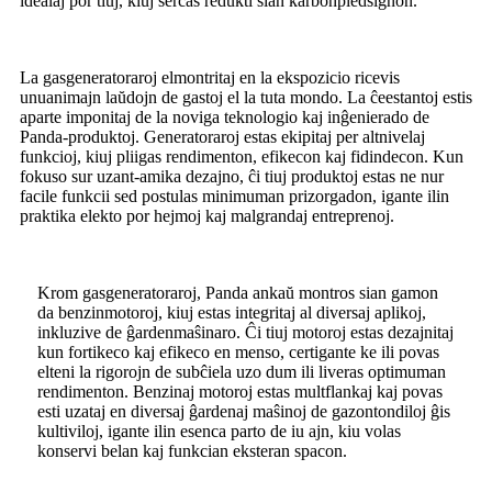
idealaj por tiuj, kiuj serĉas redukti sian karbonpiedsignon.
La gasgeneratoraroj elmontritaj en la ekspozicio ricevis
unuanimajn laŭdojn de gastoj el la tuta mondo. La ĉeestantoj estis
aparte imponitaj de la noviga teknologio kaj inĝenierado de
Panda-produktoj. Generatoraroj estas ekipitaj per altnivelaj
funkcioj, kiuj pliigas rendimenton, efikecon kaj fidindecon. Kun
fokuso sur uzant-amika dezajno, ĉi tiuj produktoj estas ne nur
facile funkcii sed postulas minimuman prizorgadon, igante ilin
praktika elekto por hejmoj kaj malgrandaj entreprenoj.
Krom gasgeneratoraroj, Panda ankaŭ montros sian gamon
da benzinmotoroj, kiuj estas integritaj al diversaj aplikoj,
inkluzive de ĝardenmaŝinaro. Ĉi tiuj motoroj estas dezajnitaj
kun fortikeco kaj efikeco en menso, certigante ke ili povas
elteni la rigorojn de subĉiela uzo dum ili liveras optimuman
rendimenton. Benzinaj motoroj estas multflankaj kaj povas
esti uzataj en diversaj ĝardenaj maŝinoj de gazontondiloj ĝis
kultiviloj, igante ilin esenca parto de iu ajn, kiu volas
konservi belan kaj funkcian eksteran spacon.