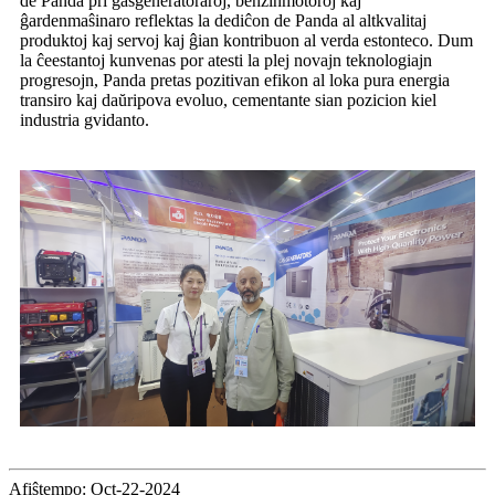
de Panda pri gasgeneratoraroj, benzinmotoroj kaj
ĝardenmaŝinaro reflektas la dediĉon de Panda al altkvalitaj
produktoj kaj servoj kaj ĝian kontribuon al verda estonteco. Dum
la ĉeestantoj kunvenas por atesti la plej novajn teknologiajn
progresojn, Panda pretas pozitivan efikon al loka pura energia
transiro kaj daŭripova evoluo, cementante sian pozicion kiel
industria gvidanto.
Afiŝtempo: Oct-22-2024