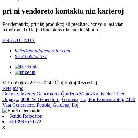
pri ni vendoreto kontaktu nin karieroj
Por demandoj pri niaj produktoj aŭ prezlisto, bonvolu lasi vian
retpoŝton al ni kaj ni kontaktos nin ene de 24 horoj.
ENKETO NUN
helen@pandagenerator.com
86-23 68225577
© Kopirajto - 2010-2024 : Ĉiuj Rajtoj Rezervitaj.
Retejmapo
Genmax Inverter Generatoro
,
Ĝardeno Mano-Kultivador Tiller
Ungego
,
3000 W Generatoro
,
Ĝardenaj Iloj Por Komencantoj
,
2400
Vata Generatoro
,
Petrolaj Ĝardenaj Iloj
,
Sendu Retpoŝton
8613983670572
x