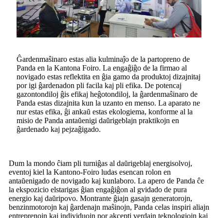
Ĝardenmaŝinaro estas alia kulminaĵo de la partopreno de
Panda en la Kantona Foiro. La engaĝiĝo de la firmao al
novigado estas reflektita en ĝia gamo da produktoj dizajnitaj
por igi ĝardenadon pli facila kaj pli efika. De potencaj
gazontondiloj ĝis efikaj heĝotondiloj, la ĝardenmaŝinaro de
Panda estas dizajnita kun la uzanto en menso. La aparato ne
nur estas efika, ĝi ankaŭ estas ekologiema, konforme al la
misio de Panda antaŭenigi daŭrigeblajn praktikojn en
ĝardenado kaj pejzaĝigado.
Dum la mondo ĉiam pli turniĝas al daŭrigeblaj energisolvoj,
eventoj kiel la Kantono-Foiro ludas esencan rolon en
antaŭenigado de novigado kaj kunlaboro. La apero de Panda ĉe
la ekspozicio elstarigas ĝian engaĝiĝon al gvidado de pura
energio kaj daŭripovo. Montrante ĝiajn gasajn generatorojn,
benzinmotorojn kaj ĝardenajn maŝinojn, Panda celas inspiri aliajn
entreprenojn kaj individuojn por akcepti verdajn teknologiojn kaj