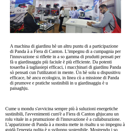
A machina di giardinu hè un altru puntu di a participazione
di Panda à a Fiera di Canton. L'impegnu di a cumpagnia per
l'innuvazione si riflette in a so gamma di prudutti pensati per
fà u giardinaggiu più faciule è più efficiente. Da potenti
tosaerba à tagliasiepi efficaci, i macchinari di giardinu Panda
sò pensati cun l'utilizatori in mente. Ùn hè solu u dispusitivu
efficace, hè ancu ecologicu, in linea cù a missione di Panda
di prumove e pratiche sustinibili in u giardinaggiu è u
paisaghju.
Cume u mondu s'avvicina sempre più à suluzioni energetiche
sustinibili, l'avvenimenti cum'è a Fiera di Canton ghjucanu un
rolu vitale in a prumuzione di l'innuvazione è a cullaburazione.
L'apparizione di Panda à a mostra mette in risaltu u so impegnu à
guidà l'energia pulita è u sviluppu sustenibile. Mostrendu i so