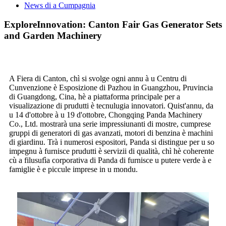
News di a Cumpagnia
ExploreInnovation: Canton Fair Gas Generator Sets
and Garden Machinery
A Fiera di Canton, chì si svolge ogni annu à u Centru di
Cunvenzione è Esposizione di Pazhou in Guangzhou, Pruvincia
di Guangdong, Cina, hè a piattaforma principale per a
visualizazione di prudutti è tecnulugia innovatori. Quist'annu, da
u 14 d'ottobre à u 19 d'ottobre, Chongqing Panda Machinery
Co., Ltd. mostrarà una serie impressiunanti di mostre, cumprese
gruppi di generatori di gas avanzati, motori di benzina è machini
di giardinu. Trà i numerosi espositori, Panda si distingue per u so
impegnu à furnisce prudutti è servizii di qualità, chì hè coherente
cù a filusufìa corporativa di Panda di furnisce u putere verde à e
famiglie è e piccule imprese in u mondu.