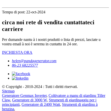
Tempu di post: 22-oct-2024
circa noi rete di vendita cuntattateci
carriere
Per dumande nantu à i nostri prudutti o lista di prezzi, lasciate u
vostru email à noi è seremu in cuntattu in 24 ore.
INCHIESTA ORA
helen@pandagenerator.com
86-23 68225577
© Copyright - 2010-2024 : Tutti i diritti riservati.
Sitemap
Generatore Genmax Inverter
,
Coltivatore a manu di giardinu Tiller
Claw
,
Generatore di 3000 W
,
Strumenti di giardinaggiu per i
principianti
,
Generatore di 2400 Watt
,
Strumenti di giardinu à
benzina
,