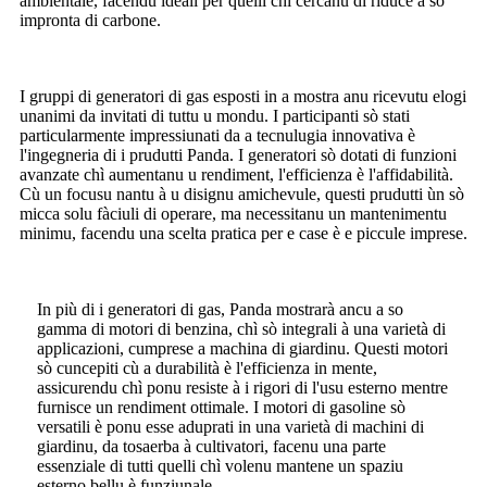
ambientale, facendu ideali per quelli chì cercanu di riduce a so
impronta di carbone.
I gruppi di generatori di gas esposti in a mostra anu ricevutu elogi
unanimi da invitati di tuttu u mondu. I participanti sò stati
particularmente impressiunati da a tecnulugia innovativa è
l'ingegneria di i prudutti Panda. I generatori sò dotati di funzioni
avanzate chì aumentanu u rendiment, l'efficienza è l'affidabilità.
Cù un focusu nantu à u disignu amichevule, questi prudutti ùn sò
micca solu fàciuli di operare, ma necessitanu un mantenimentu
minimu, facendu una scelta pratica per e case è e piccule imprese.
In più di i generatori di gas, Panda mostrarà ancu a so
gamma di motori di benzina, chì sò integrali à una varietà di
applicazioni, cumprese a machina di giardinu. Questi motori
sò cuncepiti cù a durabilità è l'efficienza in mente,
assicurendu chì ponu resiste à i rigori di l'usu esterno mentre
furnisce un rendiment ottimale. I motori di gasoline sò
versatili è ponu esse aduprati in una varietà di machini di
giardinu, da tosaerba à cultivatori, facenu una parte
essenziale di tutti quelli chì volenu mantene un spaziu
esterno bellu è funziunale.