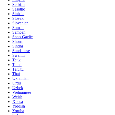
Serbian
Sesotho
Sinhala
Slovak
Slovenian
Somali
Samoan
Scots Gaelic
Shona
Sindhi
Sundanese
Swahili
Tajik
Tamil
Telugu
Thai
Ukrainian
Urdu
Uzbek
Vietnamese
Welsh
Xhosa
Yiddish
Yoruba