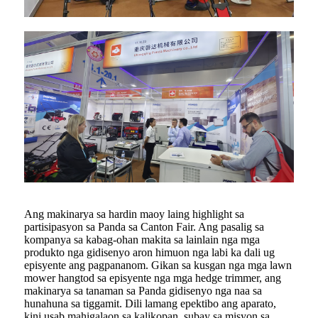
Ang makinarya sa hardin maoy laing highlight sa
partisipasyon sa Panda sa Canton Fair. Ang pasalig sa
kompanya sa kabag-ohan makita sa lainlain nga mga
produkto nga gidisenyo aron himuon nga labi ka dali ug
episyente ang pagpananom. Gikan sa kusgan nga mga lawn
mower hangtod sa episyente nga mga hedge trimmer, ang
makinarya sa tanaman sa Panda gidisenyo nga naa sa
hunahuna sa tiggamit. Dili lamang epektibo ang aparato,
kini usab mahigalaon sa kalikopan, subay sa misyon sa