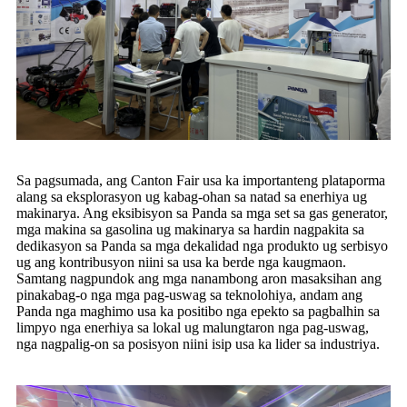
Sa pagsumada, ang Canton Fair usa ka importanteng plataporma
alang sa eksplorasyon ug kabag-ohan sa natad sa enerhiya ug
makinarya. Ang eksibisyon sa Panda sa mga set sa gas generator,
mga makina sa gasolina ug makinarya sa hardin nagpakita sa
dedikasyon sa Panda sa mga dekalidad nga produkto ug serbisyo
ug ang kontribusyon niini sa usa ka berde nga kaugmaon.
Samtang nagpundok ang mga nanambong aron masaksihan ang
pinakabag-o nga mga pag-uswag sa teknolohiya, andam ang
Panda nga maghimo usa ka positibo nga epekto sa pagbalhin sa
limpyo nga enerhiya sa lokal ug malungtaron nga pag-uswag,
nga nagpalig-on sa posisyon niini isip usa ka lider sa industriya.