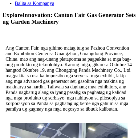
Balita sa Kompanya
ExploreInnovation: Canton Fair Gas Generator Sets
ug Garden Machinery
Ang Canton Fair, nga gihimo matag tuig sa Pazhou Convention
and Exhibition Center sa Guangzhou, Guangdong Province,
China, mao ang nag-unang plataporma sa pagpakita sa mga bag-
ong produkto ug teknolohiya. Karong tuiga, gikan sa Oktubre 14
hangtod Oktubre 19, ang Chongqing Panda Machinery Co., Ltd.
magpakita sa usa ka impresibo nga serye sa mga exhibit, lakip
ang mga advanced gas generator set, gasolina nga makina ug
makinarya sa hardin. Taliwala sa daghang mga exhibitors, ang
Panda nagbarug alang sa iyang pasalig sa paghatag ug kalidad
nga mga produkto ug serbisyo, nga nahiuyon sa pilosopiya sa
korporasyon sa Panda sa paghatag ug berde nga gahum sa mga
pamilya ug gagmay nga mga negosyo sa tibuuk kalibutan.