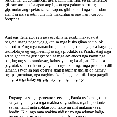
residential ug commercial users. Kini nga mga set sa generator
gilaraw aron mahatagan ang lig-on nga gahum samtang
gipamubu ang epekto sa kalikopan, gihimo kini nga sulundon
alang sa mga nagtinguha nga makunhuran ang ilang carbon
footprint.
Ang gas generator sets nga gipakita sa eksibit nakadawat
nagkahiusang pagdayeg gikan sa mga bisita gikan sa tibuok
kalibotan. Ang mga nanambong ilabinang nakadayeg sa bag-ong
teknolohiya ug engineering sa mga produkto sa Panda. Ang mga
set sa generator gisangkapan sa mga advanced nga bahin nga
nagdugang sa pasundayag, kahusayan ug kasaligan. Uban sa
pagtutok sa user-friendly nga disenyo, kini nga mga produkto dili
lamang sayon ​​sa pag-operate apan nagkinahanglan og gamay
nga pagmentinar, nga naghimo kanila nga praktikal nga pagpili
alang sa mga balay ug gagmay nga mga negosyo.
Dugang pa sa gas generator sets, ang Panda usab magpakita
sa iyang hanay sa mga makina sa gasolina, nga importante
sa lain-laing mga aplikasyon, lakip na ang makinarya sa
hardin. Kini nga mga makina gidisenyo nga adunay kalig-
on ug kahusayan sa hunahuna, pagsiguro nga sila