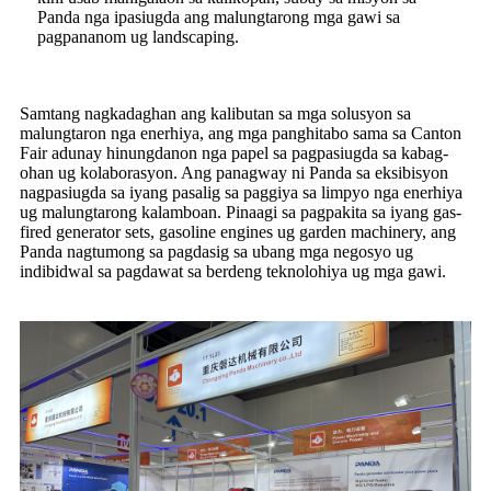
Panda nga ipasiugda ang malungtarong mga gawi sa
pagpananom ug landscaping.
Samtang nagkadaghan ang kalibutan sa mga solusyon sa
malungtaron nga enerhiya, ang mga panghitabo sama sa Canton
Fair adunay hinungdanon nga papel sa pagpasiugda sa kabag-
ohan ug kolaborasyon. Ang panagway ni Panda sa eksibisyon
nagpasiugda sa iyang pasalig sa paggiya sa limpyo nga enerhiya
ug malungtarong kalamboan. Pinaagi sa pagpakita sa iyang gas-
fired generator sets, gasoline engines ug garden machinery, ang
Panda nagtumong sa pagdasig sa ubang mga negosyo ug
indibidwal sa pagdawat sa berdeng teknolohiya ug mga gawi.