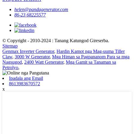
helen@pandagenerator.com
86-23 68225577
© Copyright - 2010-2024 : Tanang Katungod Gireserba.
Sitemap
Genmax Inverter Generator
,
Hardin Kamot nga Mag-uuma Tiller
Claw
,
3000 W Generator
,
Mga Himan sa Pagpananom Para sa mga
Nagsugod
,
2400 Watt Generator
,
Mga Gamit sa Tanaman sa
Petrolyo
,
Ipadala ang Email
8613983670572
x