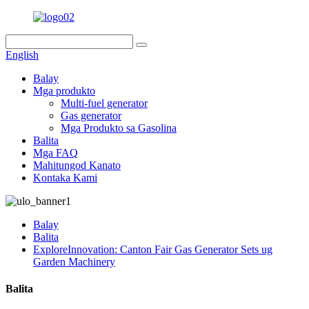
English
Balay
Mga produkto
Multi-fuel generator
Gas generator
Mga Produkto sa Gasolina
Balita
Mga FAQ
Mahitungod Kanato
Kontaka Kami
Balay
Balita
ExploreInnovation: Canton Fair Gas Generator Sets ug
Garden Machinery
Balita