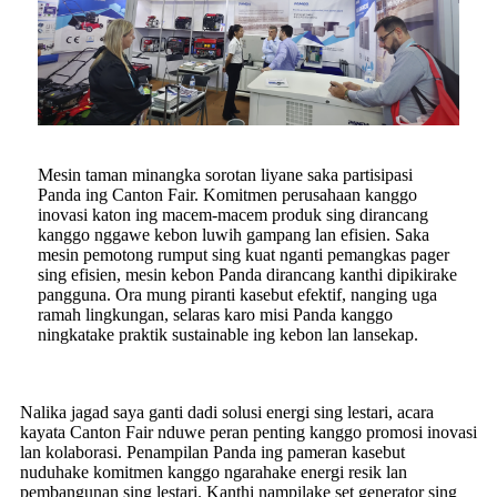
Mesin taman minangka sorotan liyane saka partisipasi
Panda ing Canton Fair. Komitmen perusahaan kanggo
inovasi katon ing macem-macem produk sing dirancang
kanggo nggawe kebon luwih gampang lan efisien. Saka
mesin pemotong rumput sing kuat nganti pemangkas pager
sing efisien, mesin kebon Panda dirancang kanthi dipikirake
pangguna. Ora mung piranti kasebut efektif, nanging uga
ramah lingkungan, selaras karo misi Panda kanggo
ningkatake praktik sustainable ing kebon lan lansekap.
Nalika jagad saya ganti dadi solusi energi sing lestari, acara
kayata Canton Fair nduwe peran penting kanggo promosi inovasi
lan kolaborasi. Penampilan Panda ing pameran kasebut
nuduhake komitmen kanggo ngarahake energi resik lan
pembangunan sing lestari. Kanthi nampilake set generator sing