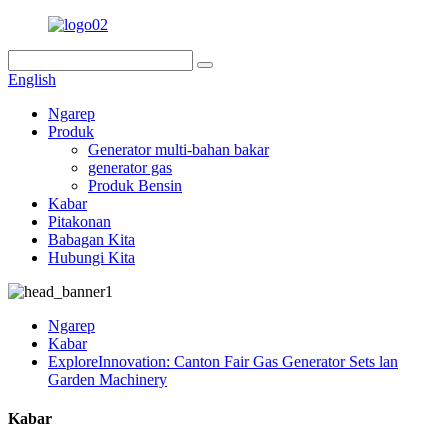
English
Ngarep
Produk
Generator multi-bahan bakar
generator gas
Produk Bensin
Kabar
Pitakonan
Babagan Kita
Hubungi Kita
Ngarep
Kabar
ExploreInnovation: Canton Fair Gas Generator Sets lan
Garden Machinery
Kabar