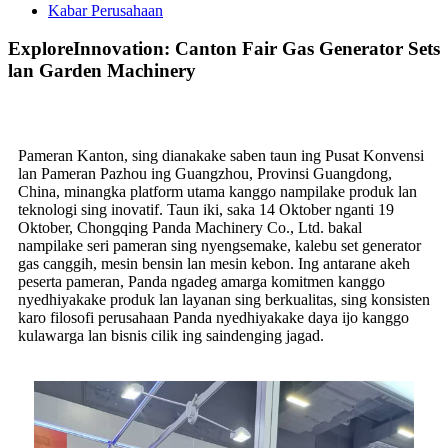
Kabar Perusahaan
ExploreInnovation: Canton Fair Gas Generator Sets
lan Garden Machinery
Pameran Kanton, sing dianakake saben taun ing Pusat Konvensi
lan Pameran Pazhou ing Guangzhou, Provinsi Guangdong,
China, minangka platform utama kanggo nampilake produk lan
teknologi sing inovatif. Taun iki, saka 14 Oktober nganti 19
Oktober, Chongqing Panda Machinery Co., Ltd. bakal
nampilake seri pameran sing nyengsemake, kalebu set generator
gas canggih, mesin bensin lan mesin kebon. Ing antarane akeh
peserta pameran, Panda ngadeg amarga komitmen kanggo
nyedhiyakake produk lan layanan sing berkualitas, sing konsisten
karo filosofi perusahaan Panda nyedhiyakake daya ijo kanggo
kulawarga lan bisnis cilik ing saindenging jagad.