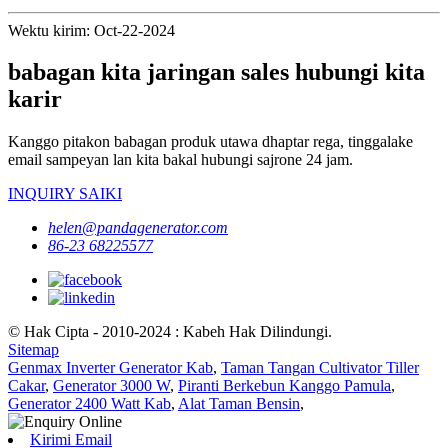
Wektu kirim: Oct-22-2024
babagan kita jaringan sales hubungi kita
karir
Kanggo pitakon babagan produk utawa dhaptar rega, tinggalake
email sampeyan lan kita bakal hubungi sajrone 24 jam.
INQUIRY SAIKI
helen@pandagenerator.com
86-23 68225577
© Hak Cipta - 2010-2024 : Kabeh Hak Dilindungi.
Sitemap
Genmax Inverter Generator Kab
,
Taman Tangan Cultivator Tiller
Cakar
,
Generator 3000 W
,
Piranti Berkebun Kanggo Pamula
,
Generator 2400 Watt Kab
,
Alat Taman Bensin
,
Kirimi Email