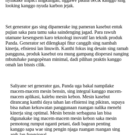
nyilikake impact lingkungan, nggawe padha becik kanggo sing
looking kanggo nyuda karbon jejak.
Set generator gas sing dipamerake ing pameran kasebut entuk
pujian saka para tamu saka saindenging jagad. Para rawuh
utamane kesengsem karo teknologi inovatif lan teknik produk
Panda. Generator set dilengkapi fitur canggih sing nambah
kinerja, efisiensi lan linuwih. Kanthi fokus ing desain sing ramah
pangguna, produk kasebut ora mung gampang dioperasi nanging
mbutuhake pangopènan minimal, dadi pilihan praktis kanggo
omah lan bisnis cilik.
Saliyane set generator gas, Panda uga bakal nampilake
macem-macem mesin bensin, sing integral kanggo macem-
macem aplikasi, kalebu mesin kebon. Mesin kasebut
dirancang kanthi daya tahan lan efisiensi ing pikiran, supaya
bisa nahan kekuwatan panggunaan ruangan nalika menehi
kinerja sing optimal. Mesin bensin serbaguna lan bisa
digunakake ing macem-macem mesin kebon saka mesin
pemotong rumput nganti petani, dadi bagean penting
kanggo sapa wae sing pengin njaga ruangan ruangan sing
apik lan fungsional.