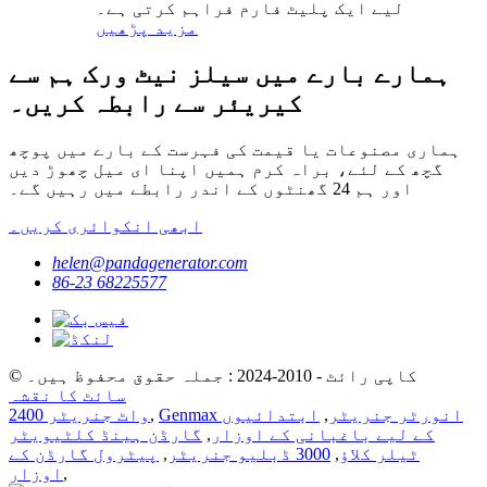
لیے ایک پلیٹ فارم فراہم کرتی ہے۔
مزید پڑھیں
ہمارے بارے میں سیلز نیٹ ورک ہم سے
کیریئر سے رابطہ کریں۔
ہماری مصنوعات یا قیمت کی فہرست کے بارے میں پوچھ
گچھ کے لئے، براہ کرم ہمیں اپنا ای میل چھوڑ دیں
اور ہم 24 گھنٹوں کے اندر رابطے میں رہیں گے۔
ابھی انکوائری کریں۔
helen@pandagenerator.com
86-23 68225577
© کاپی رائٹ - 2010-2024 : جملہ حقوق محفوظ ہیں۔
سائٹ کا نقشہ
Genmax انورٹر جنریٹر
,
ابتدائیوں
,
2400 واٹ جنریٹر
کے لیے باغبانی کے اوزار
,
گارڈن ہینڈ کلٹیویٹر
ٹیلر کلاؤ
,
3000 ڈبلیو جنریٹر
,
پیٹرول گارڈن کے
,
اوزار