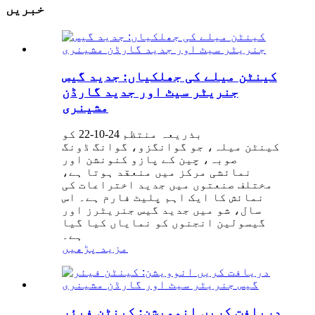
خبریں
کینٹن میلے کی جھلکیاں: جدید گیس
جنریٹر سیٹ اور جدید گارڈن
مشینری
بذریعہ منتظم 24-10-22 کو
کینٹن میلہ، جو گوانگزو، گوانگ ڈونگ
صوبہ، چین کے پازو کنونشن اور
نمائشی مرکز میں منعقد ہوتا ہے،
مختلف صنعتوں میں جدید اختراعات کی
نمائش کا ایک اہم پلیٹ فارم ہے۔ اس
سال، شو میں جدید گیس جنریٹرز اور
گیسولین انجنوں کو نمایاں کیا گیا
ہے۔
مزید پڑھیں
دریافت کریں انوویشن: کینٹن فیئر