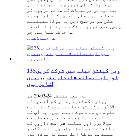
رکاوٹ کے اس ضروری سامان کو اپنی
جمالیاتی ترجیحات کے ساتھ مربوط کر
سکتے ہیں۔ چاہے آپ چیکنا اور جدید
شکل کو ترجیح دیں یا بولڈ سٹیٹمنٹ
پیس، حسب ضرورت رنگ کے آپشنز نے آپ کا
احاطہ کیا ہے۔ چو...
مزید پڑھیں
135ویں کینٹن میلے میں شرکت کریں
اور اپنے ساتھ شاندار تقریب میں
شامل ہوں!
بذریعہ منتظم 24-03-20 کو
پیارے کسٹمر، ہم آپ کو آنے والے
135ویں کینٹن میلے میں شرکت کے لیے
خلوص دل سے دعوت دیتے ہیں۔ یہ آپ کے
لیے دنیا بھر سے اعلیٰ معیار کے
سپلائرز اور ممکنہ شراکت داروں کے
ساتھ آمنے سامنے بات چیت اور گفت و
شنید کرنے کا ایک بہترین موقع ہے۔