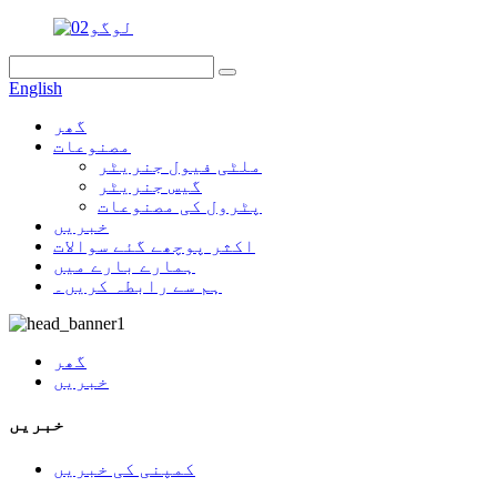
English
گھر
مصنوعات
ملٹی فیول جنریٹر
گیس جنریٹر
پٹرول کی مصنوعات
خبریں
اکثر پوچھے گئے سوالات
ہمارے بارے میں
ہم سے رابطہ کریں۔
گھر
خبریں
خبریں
کمپنی کی خبریں