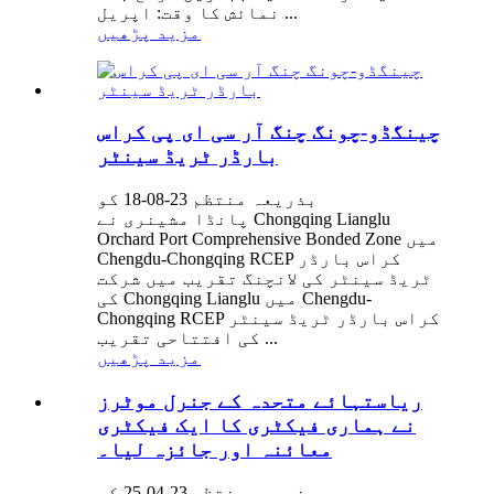
نمائش کا وقت: اپریل ...
مزید پڑھیں
چینگڈو-چونگ چنگ آر سی ای پی کراس
بارڈر ٹریڈ سینٹر
بذریعہ منتظم 23-08-18 کو
پانڈا مشینری نے Chongqing Lianglu
Orchard Port Comprehensive Bonded Zone میں
Chengdu-Chongqing RCEP کراس بارڈر
ٹریڈ سینٹر کی لانچنگ تقریب میں شرکت
کی Chongqing Lianglu میں Chengdu-
Chongqing RCEP کراس بارڈر ٹریڈ سینٹر
کی افتتاحی تقریب ...
مزید پڑھیں
ریاستہائے متحدہ کے جنرل موٹرز
نے ہماری فیکٹری کا ایک فیکٹری
معائنہ اور جائزہ لیا۔
بذریعہ منتظم 23-04-25 کو