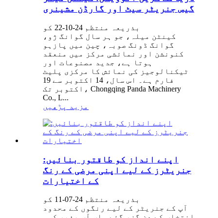
گیس جنریٹر سیٹ اور گارڈن مشینری
بذریعہ منتظم 24-10-22 کو
کینٹن میلہ، جو ہر سال گوانگ ژو،
گوانگ ڈونگ صوبہ، چین میں پازہو
کنونشن اور نمائشی مرکز میں منعقد
ہوتا ہے، جدید مصنوعات اور
ٹیکنالوجیز کی نمائش کا مرکزی پلیٹ
فارم ہے۔ اس سال، 14 اکتوبر سے 19
اکتوبر تک، Chongqing Panda Machinery
Co., L...
مزید پڑھیں
اپنے انداز کو طاقتور بنائیں:
جنریٹرز کے لیے اپنی مرضی کے رنگ
کے اختیارات
بذریعہ منتظم 24-07-11 کو
آپ کے جنریٹر کے لیے رنگوں کے محدود
انتخاب کے دن گزر گئے۔ اب آپ بغیر کسی