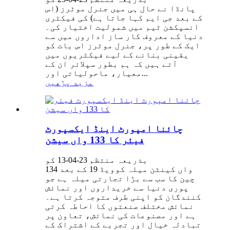
پانڈا نے حال ہی میں جنرل موٹرز (اس
کے بعد جی ایم کہا جاتا ہے) کی فیکٹری
انسپکشن ٹیم میں شمولیت اختیار کی۔
دنیا کے معروف کار ساز اداروں میں سے
ایک کے طور پر، جنرل موٹرز اس بات کو
یقینی بنانے کے لیے فیکٹریوں میں
آتے ہیں کہ ہم بطور سپلائر ان کے
معیار، ماحولیاتی اور...
مزید پڑھیں
چائنا امپورٹ اینڈ ایکسپورٹ
فیئر کا 133 واں سیشن
بذریعہ منتظم 23-04-13 کو
134 واں کینٹن میلہ کوویڈ 19 کے بعد
چین کا سب سے بڑا تجارتی میلہ ہے جو
پوری دنیا سے خریداروں اور نمائش
کنندگان کو اپنی طرف متوجہ کرتا ہے۔
نمائش مختلف صنعتوں کا احاطہ کرتی
ہے اور مصنوعات کی نمائش، تعاون پر
تبادلہ خیال اور تجربے کے اشتراک کے