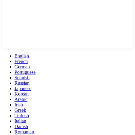
English
French
German
Portuguese
Spanish
Russian
Japanese
Korean
Arabic
Irish
Greek
Turkish
Italian
Danish
Romanian