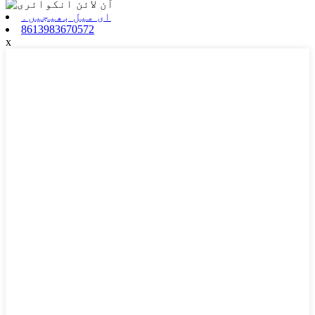
ای میل بھیجیں۔
8613983670572
x