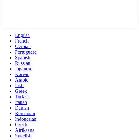
English
French
German
Portuguese
Spanish
Russian
Japanese
Korean
Arabic
Irish
Greek
Turkish
Italian
Danish
Romanian
Indonesian
Czech
Afrikaans
Swedish