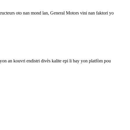
ucteurs oto nan mond lan, General Motors vini nan faktori yo
on an kouvri endistri divès kalite epi li bay yon platfòm pou