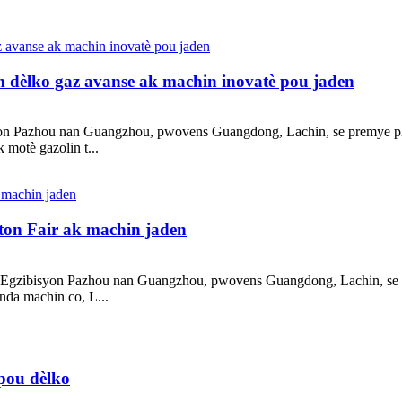
dèlko gaz avanse ak machin inovatè pou jaden
on Pazhou nan Guangzhou, pwovens Guangdong, Lachin, se premye plat
 motè gazolin t...
ton Fair ak machin jaden
 Egzibisyon Pazhou nan Guangzhou, pwovens Guangdong, Lachin, se pl
nda machin co, L...
pou dèlko