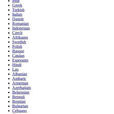
Irish
Greek
Turkish
Italian
Danish
Romanian
Indonesian
Czech
Afrikaans
Swedish
Polish
Basque
Catalan
Esperanto
Hindi
Lao
Albanian
Amharic
Armenian
Azerbaijani
Belarusian
Bengali
Bosnian
Bulgarian
Cebuano