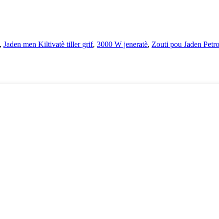
,
Jaden men Kiltivatè tiller grif
,
3000 W jeneratè
,
Zouti pou Jaden Petro