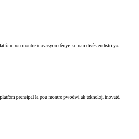
fòm pou montre inovasyon dènye kri nan divès endistri yo.
atfòm prensipal la pou montre pwodwi ak teknoloji inovatè.