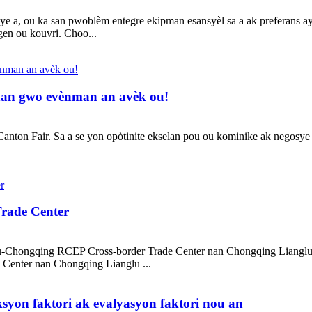
ye a, ou ka san pwoblèm entegre ekipman esansyèl sa a ak preferans a
en ou kouvri. Choo...
 nan gwo evènman an avèk ou!
ton Fair. Sa a se yon opòtinite ekselan pou ou kominike ak negosye fas
rade Center
du-Chongqing RCEP Cross-border Trade Center nan Chongqing Liang
enter nan Chongqing Lianglu ...
ksyon faktori ak evalyasyon faktori nou an