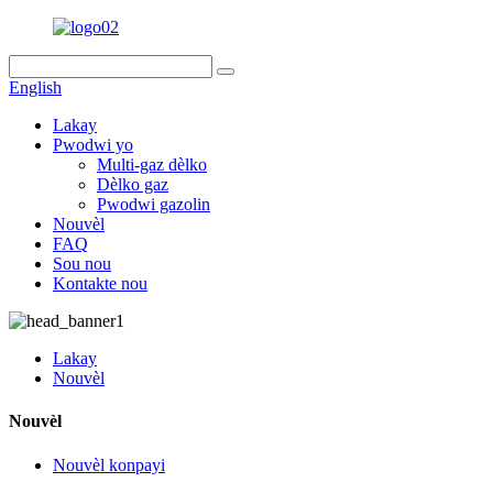
English
Lakay
Pwodwi yo
Multi-gaz dèlko
Dèlko gaz
Pwodwi gazolin
Nouvèl
FAQ
Sou nou
Kontakte nou
Lakay
Nouvèl
Nouvèl
Nouvèl konpayi