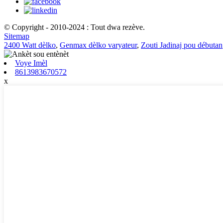
© Copyright - 2010-2024 : Tout dwa rezève.
Sitemap
2400 Watt dèlko
,
Genmax dèlko varyateur
,
Zouti Jadinaj pou débutan
Voye Imèl
8613983670572
x