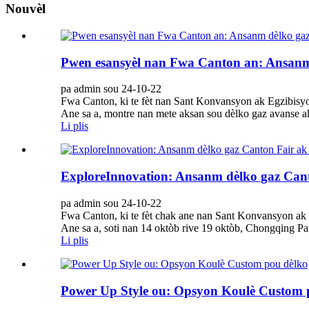
Nouvèl
Pwen esansyèl nan Fwa Canton an: Ansanm 
pa admin sou 24-10-22
Fwa Canton, ki te fèt nan Sant Konvansyon ak Egzibisy
Ane sa a, montre nan mete aksan sou dèlko gaz avanse ak
Li plis
ExploreInnovation: Ansanm dèlko gaz Can
pa admin sou 24-10-22
Fwa Canton, ki te fèt chak ane nan Sant Konvansyon ak
Ane sa a, soti nan 14 oktòb rive 19 oktòb, Chongqing Pa
Li plis
Power Up Style ou: Opsyon Koulè Custom 