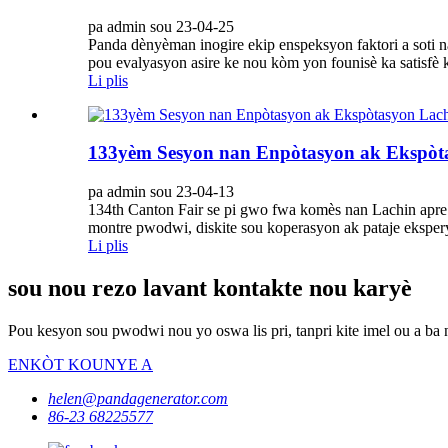
pa admin sou 23-04-25
Panda dènyèman inogire ekip enspeksyon faktori a soti 
pou evalyasyon asire ke nou kòm yon founisè ka satisfè 
Li plis
133yèm Sesyon nan Enpòtasyon ak Ekspòt
pa admin sou 23-04-13
134th Canton Fair se pi gwo fwa komès nan Lachin apre Co
montre pwodwi, diskite sou koperasyon ak pataje ekspery
Li plis
sou nou rezo lavant kontakte nou karyè
Pou kesyon sou pwodwi nou yo oswa lis pri, tanpri kite imel ou a ba 
ENKÒT KOUNYE A
helen@pandagenerator.com
86-23 68225577