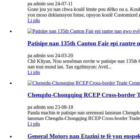
pa admin sou 24-07-11
Gone jou yo nan chwa koulè limite pou dèlko ou a. Koul
yon moso deklarasyon fonse, opsyon koulè Customized g
Li plis
Patisipe nan 135th Canton Fair epi rantre
pa admin sou 24-03-20
Chè Kliyan, Nou sensèman envite w patisipe nan 135th Can
nan tout mond lan. Tan egzibisyon: Avril...
Li plis
Chengdu-Chongqing RCEP Cross-border T
pa admin sou 23-08-18
Panda machin te patisipe nan seremoni lansman Cheng
lansman Chengdu-Chongqing RCEP Cross-border Trade C
Li plis
General Motors nan Etazini te fè yon enspe