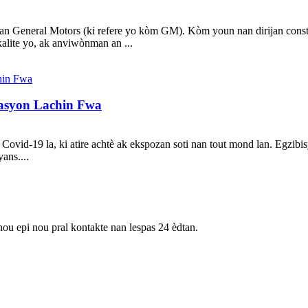
nan General Motors (ki refere yo kòm GM). Kòm youn nan dirijan constr
kalite yo, ak anviwònman an ...
asyon Lachin Fwa
vid-19 la, ki atire achtè ak ekspozan soti nan tout mond lan. Egzibisy
ans....
nou epi nou pral kontakte nan lespas 24 èdtan.