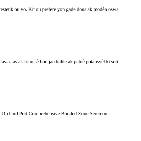
yestetik ou yo. Kit ou prefere yon gade dous ak modèn oswa
-a-fas ak founisè bon jan kalite ak patnè potansyèl ki soti
lu Orchard Port Comprehensive Bonded Zone Seremoni