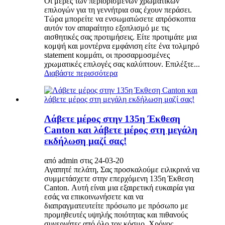
Οι μέρες των περιορισμένων χρωματικών
επιλογών για τη γεννήτρια σας έχουν περάσει.
Τώρα μπορείτε να ενσωματώσετε απρόσκοπτα
αυτόν τον απαραίτητο εξοπλισμό με τις
αισθητικές σας προτιμήσεις. Είτε προτιμάτε μια
κομψή και μοντέρνα εμφάνιση είτε ένα τολμηρό
statement κομμάτι, οι προσαρμοσμένες
χρωματικές επιλογές σας καλύπτουν. Επιλέξτε...
Διαβάστε περισσότερα
Λάβετε μέρος στην 135η Έκθεση
Canton και λάβετε μέρος στη μεγάλη
εκδήλωση μαζί σας!
από admin στις 24-03-20
Αγαπητέ πελάτη, Σας προσκαλούμε ειλικρινά να
συμμετάσχετε στην επερχόμενη 135η Έκθεση
Canton. Αυτή είναι μια εξαιρετική ευκαιρία για
εσάς να επικοινωνήσετε και να
διαπραγματευτείτε πρόσωπο με πρόσωπο με
προμηθευτές υψηλής ποιότητας και πιθανούς
συνεργάτες από όλο τον κόσμο. Χρόνος