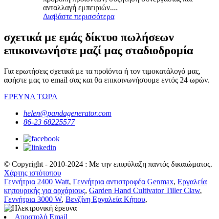
ανταλλαγή εμπειριών....
Διαβάστε περισσότερα
σχετικά με εμάς δίκτυο πωλήσεων
επικοινωνήστε μαζί μας σταδιοδρομία
Για ερωτήσεις σχετικά με τα προϊόντα ή τον τιμοκατάλογό μας,
αφήστε μας το email σας και θα επικοινωνήσουμε εντός 24 ωρών.
ΕΡΕΥΝΑ ΤΩΡΑ
helen@pandagenerator.com
86-23 68225577
© Copyright - 2010-2024 : Με την επιφύλαξη παντός δικαιώματος.
Χάρτης ιστότοπου
Γεννήτρια 2400 Watt
,
Γεννήτρια αντιστροφέα Genmax
,
Εργαλεία
κηπουρικής για αρχάριους
,
Garden Hand Cultivator Tiller Claw
,
Γεννήτρια 3000 W
,
Βενζίνη Εργαλεία Κήπου
,
Αποστολή Email