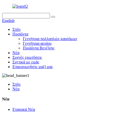
English
Σπίτι
Προϊόντα
Γεννήτρια πολλαπλών καυσίμων
Γεννήτρια αερίου
Προϊόντα Βενζίνης
Νέα
Συχνές ερωτήσεις
Σχετικά με εμάς
Επικοινωνήστε μαζί μας
Σπίτι
Νέα
Νέα
Εταιρικά Νέα