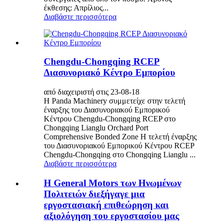
έκθεσης: Απρίλιος...
Διαβάστε περισσότερα
Chengdu-Chongqing RCEP
Διασυνοριακό Κέντρο Εμπορίου
από διαχειριστή στις 23-08-18
Η Panda Machinery συμμετείχε στην τελετή
έναρξης του Διασυνοριακού Εμπορικού
Κέντρου Chengdu-Chongqing RCEP στο
Chongqing Lianglu Orchard Port
Comprehensive Bonded Zone Η τελετή έναρξης
του Διασυνοριακού Εμπορικού Κέντρου RCEP
Chengdu-Chongqing στο Chongqing Lianglu ...
Διαβάστε περισσότερα
Η General Motors των Ηνωμένων
Πολιτειών διεξήγαγε μια
εργοστασιακή επιθεώρηση και
αξιολόγηση του εργοστασίου μας