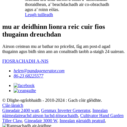
thoraidhean, a’ beachdachadh air co-obrachadh
agus a’ roinn eòlas.
Leugh tuilleadh
mu ar deidhinn lìonra reic cuir fios
thugainn dreuchdan
Airson ceistean mu ar bathar no pricelist, fàg am post-d agad
thugainn agus bidh sinn ann an conaltradh taobh a-staigh 24 uairean.
FIOSRACHADH A-NIS
helen@pandagenerator.com
86-23 68225577
© Dlighe-sgrìobhaidh - 2010-2024 : Gach còir glèidhte.
Clàr-làraich
Gineadair 2400 watt
,
Genmax Inverter Generator
,
Innealan
gàirnealaireachd airson luchd-tòiseachaidh
,
Cultivator Hand Garden
Tiller Claw
,
Gineadair 3000 W
,
Innealan gàrraidh peatrail
,