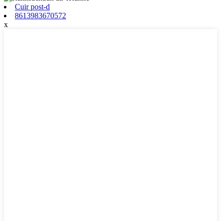
Cuir post-d
8613983670572
x