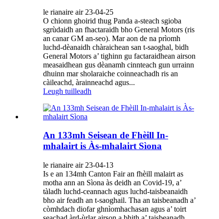
le rianaire air 23-04-25
O chionn ghoirid thug Panda a-steach sgioba
sgrùdaidh an fhactaraidh bho General Motors (ris
an canar GM an-seo). Mar aon de na prìomh
luchd-dèanaidh chàraichean san t-saoghal, bidh
General Motors a’ tighinn gu factaraidhean airson
measaidhean gus dèanamh cinnteach gun urrainn
dhuinn mar sholaraiche coinneachadh ris an
càileachd, àrainneachd agus...
Leugh tuilleadh
An 133mh Seisean de Fhèill In-
mhalairt is Às-mhalairt Sìona
le rianaire air 23-04-13
Is e an 134mh Canton Fair an fhèill malairt as
motha ann an Sìona às deidh an Covid-19, a’
tàladh luchd-ceannach agus luchd-taisbeanaidh
bho air feadh an t-saoghail. Tha an taisbeanadh a’
còmhdach diofar ghnìomhachasan agus a’ toirt
seachad àrd-ùrlar airson a bhith a’ taisbeanadh