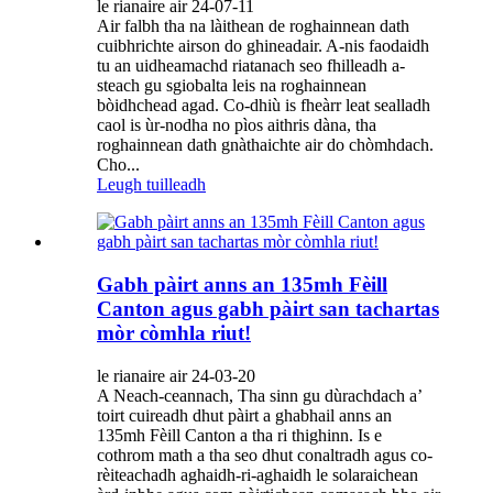
le rianaire air 24-07-11
Air falbh tha na làithean de roghainnean dath
cuibhrichte airson do ghineadair. A-nis faodaidh
tu an uidheamachd riatanach seo fhilleadh a-
steach gu sgiobalta leis na roghainnean
bòidhchead agad. Co-dhiù is fheàrr leat sealladh
caol is ùr-nodha no pìos aithris dàna, tha
roghainnean dath gnàthaichte air do chòmhdach.
Cho...
Leugh tuilleadh
Gabh pàirt anns an 135mh Fèill
Canton agus gabh pàirt san tachartas
mòr còmhla riut!
le rianaire air 24-03-20
A Neach-ceannach, Tha sinn gu dùrachdach a’
toirt cuireadh dhut pàirt a ghabhail anns an
135mh Fèill Canton a tha ri thighinn. Is e
cothrom math a tha seo dhut conaltradh agus co-
rèiteachadh aghaidh-ri-aghaidh le solaraichean