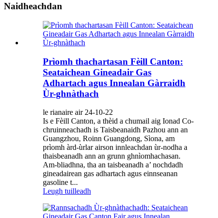
Naidheachdan
Prìomh thachartasan Fèill Canton:
Seataichean Gineadair Gas
Adhartach agus Innealan Gàrraidh
Ùr-ghnàthach
le rianaire air 24-10-22
Is e Fèill Canton, a thèid a chumail aig Ionad Co-
chruinneachadh is Taisbeanaidh Pazhou ann an
Guangzhou, Roinn Guangdong, Sìona, am
prìomh àrd-ùrlar airson innleachdan ùr-nodha a
thaisbeanadh ann an grunn ghnìomhachasan.
Am-bliadhna, tha an taisbeanadh a’ nochdadh
gineadairean gas adhartach agus einnseanan
gasoline t...
Leugh tuilleadh