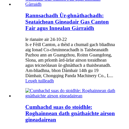
Rannsachadh Ùr-ghnàthachadh:
Seataichean Gineadair Gas Canton
Fair agus Innealan Gàrraidh
le rianaire air 24-10-22
Is e Fèill Canton, a thèid a chumail gach bliadhna
aig Ionad Co-chruinneachadh is Taisbeanaidh
Pazhou ann an Guangzhou, Roinn Guangdong,
Sìona, am prìomh àrd-ùrlar airson toraidhean
agus teicneòlasan ùr-ghnàthach a thaisbeanadh.
Am-bliadhna, bhon Dàmhair 14th gu 19
Dàmhair, Chongqing Panda Machinery Co., L...
Leugh tuilleadh
Cumhachd suas do stoidhle:
Roghainnean dath gnàthaichte airson
gineadairean