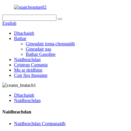
English
Dhachaigh
Bathar
Gineadair ioma-chonnaidh
Gineadair gas
Bathar Gasoline
Naidheachdan
Ceistean Cumanta
Mu ar deidhinn
Cuir fios thugainn
Dhachaigh
Naidheachdan
Naidheachdan
Naidheachdan Companaidh