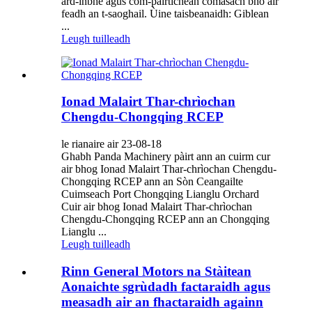
àrd-inbhe agus com-pàirtichean comasach bho air
feadh an t-saoghail. Ùine taisbeanaidh: Giblean
...
Leugh tuilleadh
Ionad Malairt Thar-chrìochan
Chengdu-Chongqing RCEP
le rianaire air 23-08-18
Ghabh Panda Machinery pàirt ann an cuirm cur
air bhog Ionad Malairt Thar-chrìochan Chengdu-
Chongqing RCEP ann an Sòn Ceangailte
Cuimseach Port Chongqing Lianglu Orchard
Cuir air bhog Ionad Malairt Thar-chrìochan
Chengdu-Chongqing RCEP ann an Chongqing
Lianglu ...
Leugh tuilleadh
Rinn General Motors na Stàitean
Aonaichte sgrùdadh factaraidh agus
measadh air an fhactaraidh againn