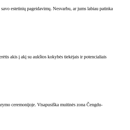
rie savo estetinių pageidavimų. Nesvarbu, ar jums labiau patinka
tis akis į akį su aukštos kokybės tiekėjais ir potencialiais
rymo ceremonijoje. Visapusiška muitinės zona Čengdu-