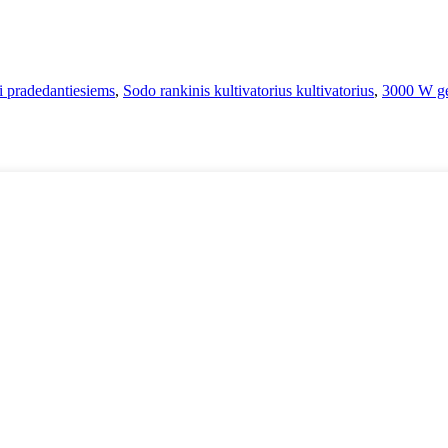
i pradedantiesiems
,
Sodo rankinis kultivatorius kultivatorius
,
3000 W ge