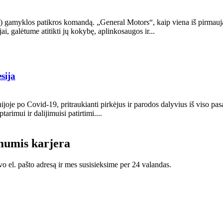
) gamyklos patikros komandą. „General Motors“, kaip viena iš pirmauj
jai, galėtume atitikti jų kokybę, aplinkosaugos ir...
sija
je po Covid-19, pritraukianti pirkėjus ir parodos dalyvius iš viso pasa
imui ir dalijimuisi patirtimi....
 mumis karjera
vo el. pašto adresą ir mes susisieksime per 24 valandas.