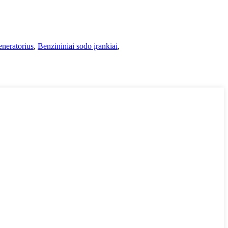
neratorius
,
Benzininiai sodo įrankiai
,