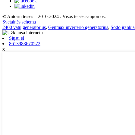
© Autorių teisės – 2010-2024 : Visos teisės saugomos.
Svetainės schema
2400 vatų generatorius
,
Genmax inverterio generatorius
,
Sodo įrankia
Siųsti el
8613983670572
x