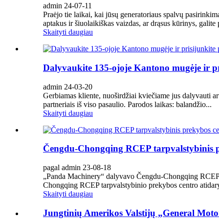
admin 24-07-11
Praėjo tie laikai, kai jūsų generatoriaus spalvų pasirinki
aptakus ir šiuolaikiškas vaizdas, ar drąsus kūrinys, galite p
Skaityti daugiau
Dalyvaukite 135-ojoje Kantono mugėje ir pri
admin 24-03-20
Gerbiamas kliente, nuoširdžiai kviečiame jus dalyvauti art
partneriais iš viso pasaulio. Parodos laikas: balandžio...
Skaityti daugiau
Čengdu-Chongqing RCEP tarpvalstybinis p
pagal admin 23-08-18
„Panda Machinery“ dalyvavo Čengdu-Chongqing RCEP tar
Chongqing RCEP tarpvalstybinio prekybos centro atidar
Skaityti daugiau
Jungtinių Amerikos Valstijų „General Motor