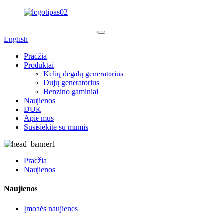
English
Pradžia
Produktai
Kelių degalų generatorius
Dujų generatorius
Benzino gaminiai
Naujienos
DUK
Apie mus
Susisiekite su mumis
Pradžia
Naujienos
Naujienos
Įmonės naujienos