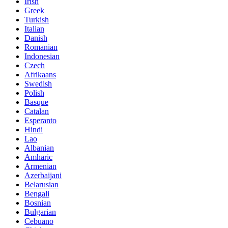
Irish
Greek
Turkish
Italian
Danish
Romanian
Indonesian
Czech
Afrikaans
Swedish
Polish
Basque
Catalan
Esperanto
Hindi
Lao
Albanian
Amharic
Armenian
Azerbaijani
Belarusian
Bengali
Bosnian
Bulgarian
Cebuano