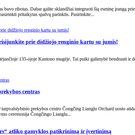
mas buvo ribotas. Dabar galite sklandžiai integruoti šią esminę įrangą p
asirinkti pritaikytas spalvų parinktis. Pasirinkite...
sijunkite prie didžiojo renginio kartu su jumis!
ėjančioje 135-ojoje Kantono mugėje. Tai puiki galimybė bendrauti ir derė
rekybos centras
pvalstybinio prekybos centro Čongčing Lianglu Orchard uosto atida
ymo ceremonija Čongčingo Lianglu...
s“ atliko gamyklos patikrinimą ir įvertinimą