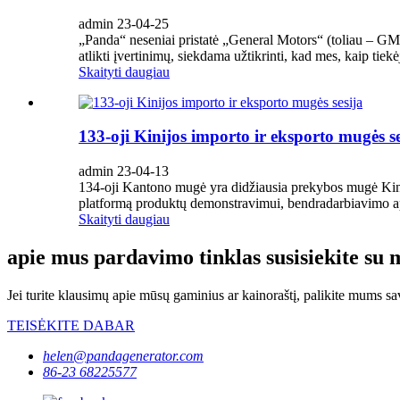
admin 23-04-25
„Panda“ neseniai pristatė „General Motors“ (toliau – GM
atlikti įvertinimų, siekdama užtikrinti, kad mes, kaip tiekė
Skaityti daugiau
133-oji Kinijos importo ir eksporto mugės se
admin 23-04-13
134-oji Kantono mugė yra didžiausia prekybos mugė Kinijo
platformą produktų demonstravimui, bendradarbiavimo aptar
Skaityti daugiau
apie mus pardavimo tinklas susisiekite su
Jei turite klausimų apie mūsų gaminius ar kainoraštį, palikite mums sa
TEISĖKITE DABAR
helen@pandagenerator.com
86-23 68225577