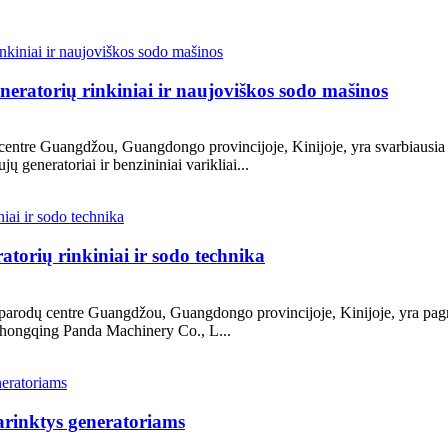
eratorių rinkiniai ir naujoviškos sodo mašinos
centre Guangdžou, Guangdongo provincijoje, Kinijoje, yra svarbiausi
ų generatoriai ir benzininiai varikliai...
torių rinkiniai ir sodo technika
parodų centre Guangdžou, Guangdongo provincijoje, Kinijoje, yra pagr
. Chongqing Panda Machinery Co., L...
parinktys generatoriams