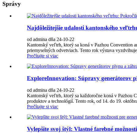
Správy
Najdôležitejšie udalosti kantonského veľtr
od admina dňa 24-10-22
Kantonský veľtrh, ktorý sa koná v Pazhou Convention a
priemyselných odvetviach. Tento rok výstava vyzdvihuje
Prečítajte si viac
ExploreInnovation: Súpravy generátorov pl
od admina dňa 24-10-22
Kantonský veľtrh, ktorý sa každoročne koná v Pazhou C
produktov a technológií. Tento rok, od 14. do 19. októb
Prečítajte si viac
Vylepšite svoj štýl: Vlastné farebné možnost