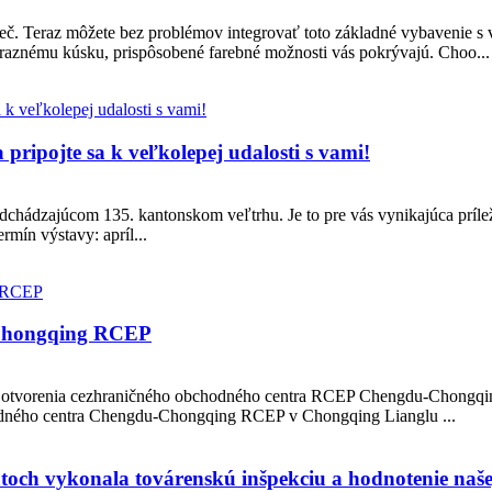
č. Teraz môžete bez problémov integrovať toto základné vybavenie s v
znému kúsku, prispôsobené farebné možnosti vás pokrývajú. Choo...
pripojte sa k veľkolepej udalosti s vami!
hádzajúcom 135. kantonskom veľtrhu. Je to pre vás vynikajúca prílež
rmín výstavy: apríl...
-Chongqing RCEP
ho otvorenia cezhraničného obchodného centra RCEP Chengdu-Chongqi
odného centra Chengdu-Chongqing RCEP v Chongqing Lianglu ...
toch vykonala továrenskú inšpekciu a hodnotenie naše