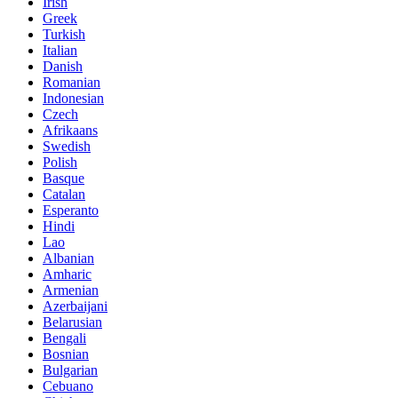
Irish
Greek
Turkish
Italian
Danish
Romanian
Indonesian
Czech
Afrikaans
Swedish
Polish
Basque
Catalan
Esperanto
Hindi
Lao
Albanian
Amharic
Armenian
Azerbaijani
Belarusian
Bengali
Bosnian
Bulgarian
Cebuano