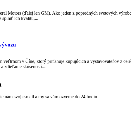
neral Motors (ďalej len GM). Ako jeden z popredných svetových výrob
splniť ich kvalitu,...
 vývozu
m veľtrhom v Číne, ktorý priťahuje kupujúcich a vystavovateľov z celé
a zdieľanie skúseností....
a
jte nám svoj e-mail a my sa vám ozveme do 24 hodín.