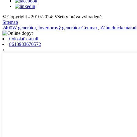
© Copyright - 2010-2024: Všetky práva vyhradené.
Sitemap
2400W generátor
,
Invertorový generátor Genmax
,
Záhradnícke náradi
Odoslať e-mail
8613983670572
x