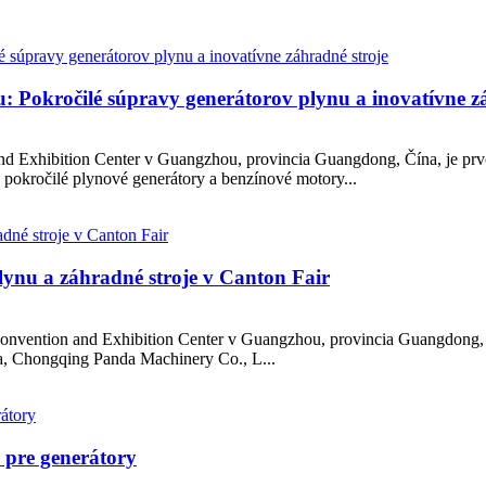
hu: Pokročilé súpravy generátorov plynu a inovatívne z
nd Exhibition Center v Guangzhou, provincia Guangdong, Čína, je prvo
 pokročilé plynové generátory a benzínové motory...
ynu a záhradné stroje v Canton Fair
onvention and Exhibition Center v Guangzhou, provincia Guangdong, 
ra, Chongqing Panda Machinery Co., L...
i pre generátory