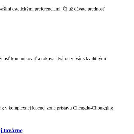
ašimi estetickými preferenciami. Či už dávate prednosť
itosť komunikovať a rokovať tvárou v tvár s kvalitnými
ng v komplexnej lepenej zóne prístavu Chengdu-Chongqing
j továrne