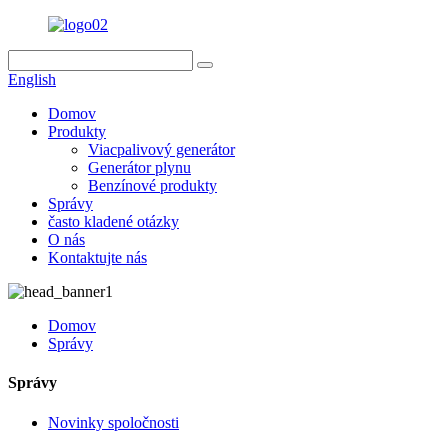
English
Domov
Produkty
Viacpalivový generátor
Generátor plynu
Benzínové produkty
Správy
často kladené otázky
O nás
Kontaktujte nás
Domov
Správy
Správy
Novinky spoločnosti