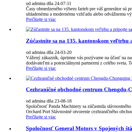
od admina dňa 24-07-11
Časy obmedzeného výberu farieb pre váš generátor sú pre
uhladenému a modernému vzhľadu alebo odvážnemu výra
Prečítajte si viac
Zúčastnite sa na 135. kantonskom veľtrhu a 
od admina dňa 24-03-20
Vážený zákazník, úprimne vás pozývame na účasť na nadc
dodávateľmi a potenciálnymi partnermi z celého sveta. Te
Prečítajte si viac
Cezhraničné obchodné centrum Chengdu
od admina dňa 23-08-18
Spoločnosť Panda Machinery sa zúčastnila slávnostné
Orchard Port Slávnostné otvorenie cezhraničného obch
Prečítajte si viac
Spoločnosť General Motors v Spojených štá