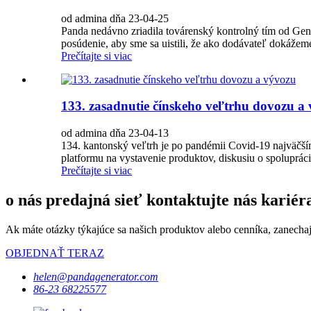
od admina dňa 23-04-25
Panda nedávno zriadila továrenský kontrolný tím od Ge
posúdenie, aby sme sa uistili, že ako dodávateľ dokážeme 
Prečítajte si viac
133. zasadnutie čínskeho veľtrhu dovozu a
od admina dňa 23-04-13
134. kantonský veľtrh je po pandémii Covid-19 najväčší
platformu na vystavenie produktov, diskusiu o spolupráci 
Prečítajte si viac
o nás predajná sieť kontaktujte nás kariér
Ak máte otázky týkajúce sa našich produktov alebo cenníka, zanecha
OBJEDNAŤ TERAZ
helen@pandagenerator.com
86-23 68225577