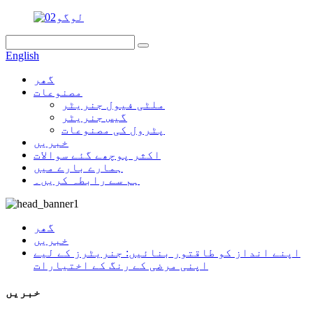
English
گھر
مصنوعات
ملٹی فیول جنریٹر
گیس جنریٹر
پٹرول کی مصنوعات
خبریں
اکثر پوچھے گئے سوالات
ہمارے بارے میں
ہم سے رابطہ کریں۔
گھر
خبریں
اپنے انداز کو طاقتور بنائیں: جنریٹرز کے لیے
اپنی مرضی کے رنگ کے اختیارات
خبریں