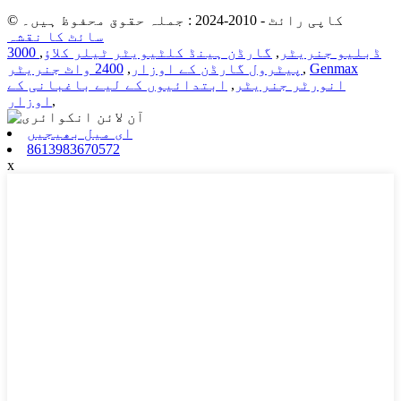
© کاپی رائٹ - 2010-2024 : جملہ حقوق محفوظ ہیں۔
سائٹ کا نقشہ
3000 ڈبلیو جنریٹر
,
گارڈن ہینڈ کلٹیویٹر ٹیلر کلاؤ
,
Genmax
,
پیٹرول گارڈن کے اوزار
,
2400 واٹ جنریٹر
انورٹر جنریٹر
,
ابتدائیوں کے لیے باغبانی کے
,
اوزار
ای میل بھیجیں
8613983670572
x