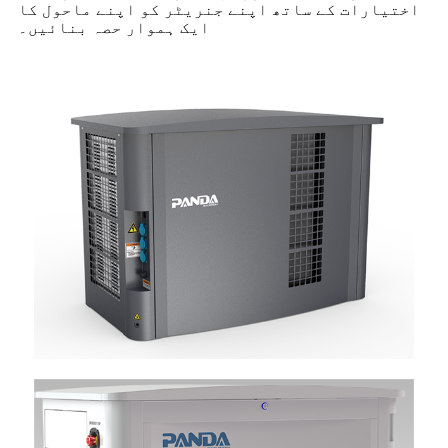
اختیارات کے ساتھ اپنے جنریٹر کو اپنے ماحول کا
ایک ہموار حصہ بنائیں۔