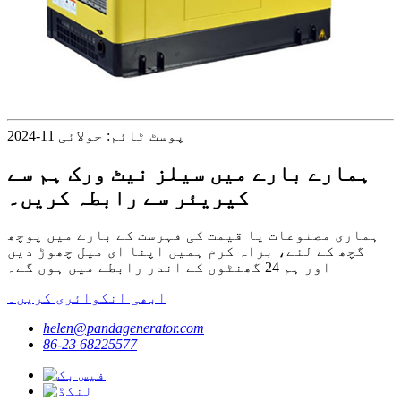
پوسٹ ٹائم: جولائی 11-2024
ہمارے بارے میں سیلز نیٹ ورک ہم سے
کیریئر سے رابطہ کریں۔
ہماری مصنوعات یا قیمت کی فہرست کے بارے میں پوچھ
گچھ کے لئے، براہ کرم ہمیں اپنا ای میل چھوڑ دیں
اور ہم 24 گھنٹوں کے اندر رابطے میں ہوں گے۔
ابھی انکوائری کریں۔
helen@pandagenerator.com
86-23 68225577