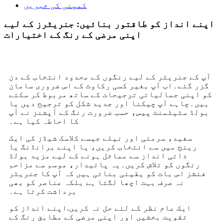
کمپنی کی خبریں
اپنے انداز کو طاقتور بنائیں: جنریٹرز کے لیے
اپنی مرضی کے رنگ کے اختیارات
آپ کے جنریٹر کے لیے رنگوں کے محدود انتخاب کے دن
گزر گئے۔اب آپ بغیر کسی رکاوٹ کے اس ضروری سامان
کو اپنی جمالیاتی ترجیحات کے ساتھ مربوط کر سکتے
ہیں۔چاہے آپ چیکنا اور جدید شکل کو ترجیح دیں یا
بولڈ سٹیٹمنٹ پیس، حسب ضرورت رنگ کے آپشنز نے آپ
کا احاطہ کیا ہے۔
سفید، سرمئی اور نیلے جیسے کلاسک شیڈز کی ایک
رینج میں سے انتخاب کریں، یا اپنے برانڈنگ یا
ذاتی انداز سے مماثل ہونے کے لیے مزید بولڈ
رنگوں کو تلاش کریں۔یہ پائیدار، موسم سے مزاحم
فنشز اس بات کو یقینی بناتی ہیں کہ آپ کا جنریٹر
نہ صرف بہت اچھا لگتا ہے بلکہ عناصر کو بھی
برداشت کرتا ہے۔
ایک عام نظر کے لئے حل نہ کریں.اپنے انداز کو
تقویت بخشیں اور اپنی مرضی کے مطابق رنگ کے