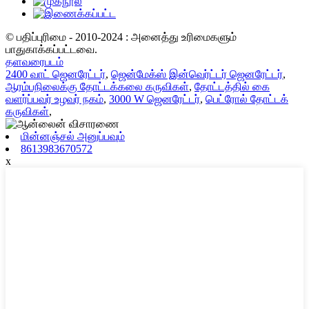
© பதிப்புரிமை - 2010-2024 : அனைத்து உரிமைகளும்
பாதுகாக்கப்பட்டவை.
தளவரைபடம்
2400 வாட் ஜெனரேட்டர்
,
ஜென்மேக்ஸ் இன்வெர்ட்டர் ஜெனரேட்டர்
,
ஆரம்பநிலைக்கு தோட்டக்கலை கருவிகள்
,
தோட்டத்தில் கை
வளர்ப்பவர் உழவர் நகம்
,
3000 W ஜெனரேட்டர்
,
பெட்ரோல் தோட்டக்
கருவிகள்
,
மின்னஞ்சல் அனுப்பவும்
8613983670572
x