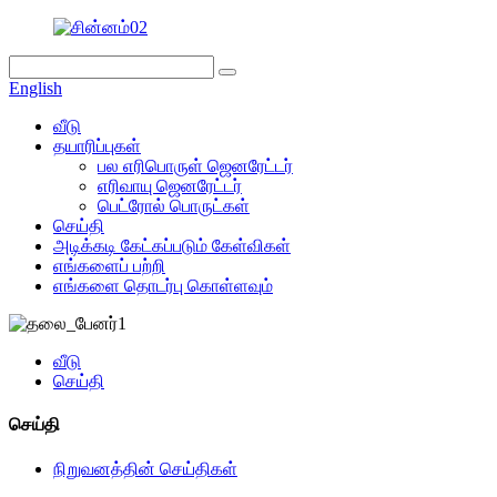
English
வீடு
தயாரிப்புகள்
பல எரிபொருள் ஜெனரேட்டர்
எரிவாயு ஜெனரேட்டர்
பெட்ரோல் பொருட்கள்
செய்தி
அடிக்கடி கேட்கப்படும் கேள்விகள்
எங்களைப் பற்றி
எங்களை தொடர்பு கொள்ளவும்
வீடு
செய்தி
செய்தி
நிறுவனத்தின் செய்திகள்