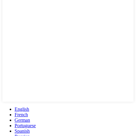
English
French
German
Portuguese
Spanish