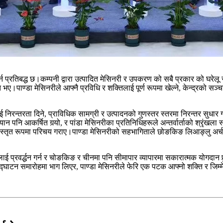
न प्रतिबद्ध छ।कम्पनी द्वारा उत्पादित मेसिनरी र उपकरण को सबै प्रकार को घरेलू र व
त भए।पाण्डा मेसिनरीले आफ्नै प्रविधि र शक्तिलाई पूर्ण रूपमा खेल्ने, केन्द्रको स
िरन्तरता दिने, प्राविधिक सामग्री र उत्पादनको गुणस्तर स्तरमा निरन्तर सुधार गर्ने
्यान पनि आकर्षित गर्‍यो, र पांडा मेसिनरीका प्रतिनिधिहरूले अन्तर्वार्ताको श्रृं
िस्तृत रूपमा परिचय गराए।पाण्डा मेसिनरीको सहभागिताले छोङकिङ लिआङ्लु अर्चर्ड
कासलाई प्रवर्द्धन गर्न र चोङकिङ र चीनमा पनि सीमापार व्यापारमा सकारात्मक यो
टन समारोहमा भाग लिएर, पाण्डा मेसिनरीले फेरि एक पटक आफ्नो शक्ति र जिम्मे