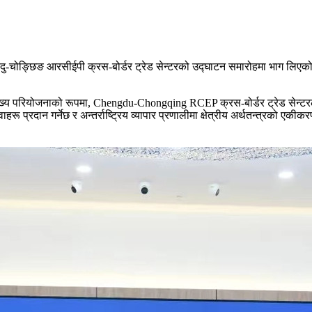
ा चेङ्दु-चोङ्छिङ आरसीईपी क्रस-बोर्डर ट्रेड सेन्टरको उद्घाटन समारोहमा भाग ल
ियोजनाको रूपमा, Chengdu-Chongqing RCEP क्रस-बोर्डर ट्रेड सेन्टरले सीमाप
रू प्रदान गर्नेछ र अन्तर्राष्ट्रिय व्यापार प्रणालीमा क्षेत्रीय अर्थतन्त्रको एकीकरण