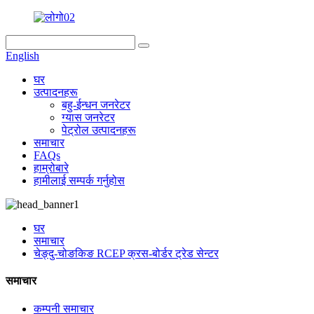
English
घर
उत्पादनहरू
बहु-ईन्धन जनरेटर
ग्यास जनरेटर
पेट्रोल उत्पादनहरू
समाचार
FAQs
हाम्रोबारे
हामीलाई सम्पर्क गर्नुहोस
घर
समाचार
चेङ्दु-चोङकिङ RCEP क्रस-बोर्डर ट्रेड सेन्टर
समाचार
कम्पनी समाचार