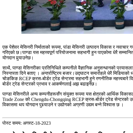
एक पेशेवर मेसिनरी निर्माताको रूपमा, पांडा मेसिनरी उत्पादन विकास र नवाचार गर्
गरिएको छ।पाण्डा यस महत्त्वपूर्ण परियोजनामा ​​सहभागी हुन पाएकोमा धेरै सम्मानि
योगदान पुर्‍याउनेछ।
साथै, पाण्डा मेसिनरीका प्रतिनिधिले कम्पनीले वैज्ञानिक अनुसन्धानको प्रयासलाई न
निरन्तरता दिने बताए । अन्तर्राष्ट्रिय बजार।उद्घाटन समारोहले धेरै मिडियाको ध
चोङकिङ RCEP क्रस-बोर्डर ट्रेड सेन्टरमा सहभागी हुने रणनीतिक महत्त्वबारे व
बोर्डर ट्रेड सेन्टरको प्रभाव र आकर्षणलाई अझ बढाइनेछ।
पाण्डा मेसिनरीले अन्य कम्पनीहरूसँग संयुक्त रूपमा यस क्षेत्रको आर्थिक वि
Trade Zone को Chengdu-Chongqing RCEP क्रस-बोर्डर ट्रेड सेन्टरको उद्घा
विकासमा थप योगदान पु¥याउने र उद्योगको अग्रणी उद्यम बन्ने विश्वास छ ।
पोस्ट समय: अगस्ट-18-2023