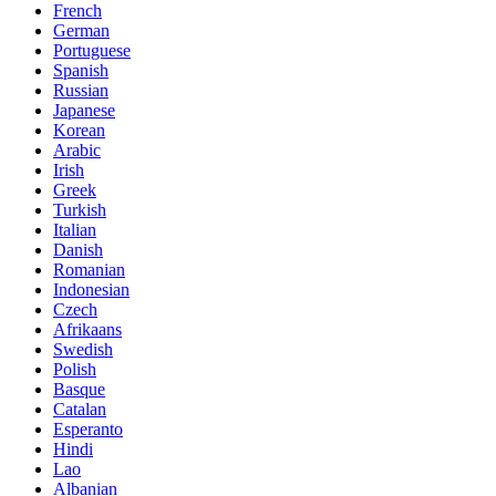
French
German
Portuguese
Spanish
Russian
Japanese
Korean
Arabic
Irish
Greek
Turkish
Italian
Danish
Romanian
Indonesian
Czech
Afrikaans
Swedish
Polish
Basque
Catalan
Esperanto
Hindi
Lao
Albanian