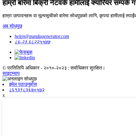
हाम्रो बारेमा बिक्री नेटवर्क हामीलाई क्यारियर सम्पर्क गर्
हाम्रा उत्पादनहरू वा मूल्यसूचीको बारेमा सोधपुछको लागि, कृपया हामीलाई तपाईंको
अब सोधपुछ
helen@pandagenerator.com
८६-२३ ६८२२५५७७
© प्रतिलिपि अधिकार - २०१०-२०२३ : सर्वाधिकार सुरक्षित।
साइटम्याप
इमेल पठाउनुहोस्
८६१३९८३६७०५७२
x