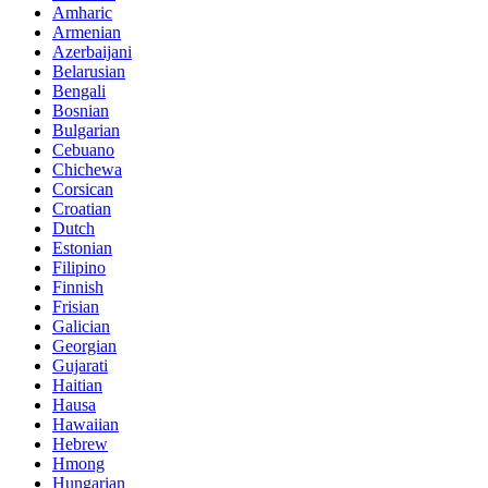
Amharic
Armenian
Azerbaijani
Belarusian
Bengali
Bosnian
Bulgarian
Cebuano
Chichewa
Corsican
Croatian
Dutch
Estonian
Filipino
Finnish
Frisian
Galician
Georgian
Gujarati
Haitian
Hausa
Hawaiian
Hebrew
Hmong
Hungarian