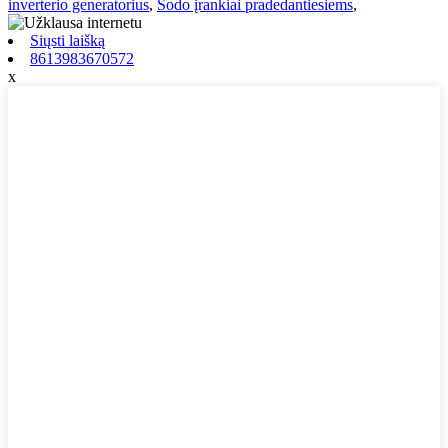
inverterio generatorius
,
Sodo įrankiai pradedantiesiems
,
Siųsti laišką
8613983670572
x