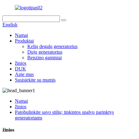
English
Namai
Produktai
Kelių degalų generatorius
Dujų generatorius
Benzino gaminiai
žinios
DUK
Apie mus
Susisiekite su mumis
Namai
žinios
Patobulinkite savo stilių: tinkintos spalvų parinktys
generatoriams
žinios