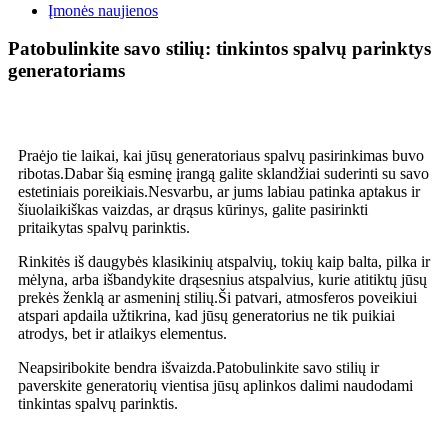
Įmonės naujienos
Patobulinkite savo stilių: tinkintos spalvų parinktys
generatoriams
Praėjo tie laikai, kai jūsų generatoriaus spalvų pasirinkimas buvo
ribotas.Dabar šią esminę įrangą galite sklandžiai suderinti su savo
estetiniais poreikiais.Nesvarbu, ar jums labiau patinka aptakus ir
šiuolaikiškas vaizdas, ar drąsus kūrinys, galite pasirinkti
pritaikytas spalvų parinktis.
Rinkitės iš daugybės klasikinių atspalvių, tokių kaip balta, pilka ir
mėlyna, arba išbandykite drąsesnius atspalvius, kurie atitiktų jūsų
prekės ženklą ar asmeninį stilių.Ši patvari, atmosferos poveikiui
atspari apdaila užtikrina, kad jūsų generatorius ne tik puikiai
atrodys, bet ir atlaikys elementus.
Neapsiribokite bendra išvaizda.Patobulinkite savo stilių ir
paverskite generatorių vientisa jūsų aplinkos dalimi naudodami
tinkintas spalvų parinktis.