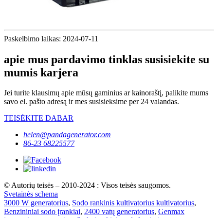
Paskelbimo laikas: 2024-07-11
apie mus pardavimo tinklas susisiekite su
mumis karjera
Jei turite klausimų apie mūsų gaminius ar kainoraštį, palikite mums
savo el. pašto adresą ir mes susisieksime per 24 valandas.
TEISĖKITE DABAR
helen@pandagenerator.com
86-23 68225577
© Autorių teisės – 2010-2024 : Visos teisės saugomos.
Svetainės schema
3000 W generatorius
,
Sodo rankinis kultivatorius kultivatorius
,
Benzininiai sodo įrankiai
,
2400 vatų generatorius
,
Genmax