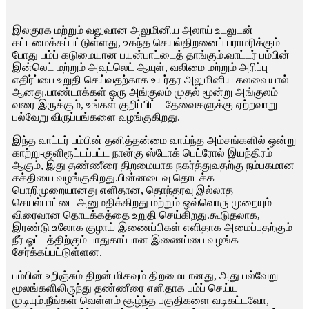
இலகுரக மற்றும் வலுவான அலுமினிய அலாய் உடலுடன்
கட்டமைக்கப்பட்டுள்ளது, உகந்த செயல்திறனைப் பராமரிக்கும்
போது பம்ப் கடுமையான பயன்பாட்டைத் தாங்கும்.வாட்டர் பம்பின்
இன்லெட் மற்றும் அவுட்லெட் ஆயுள், வலிமை மற்றும் அரிப்பு
எதிர்ப்பை உறுதி செய்வதற்காக உயர்தர அலுமினிய கலவையால்
ஆனது.பாண்டாக்கள் ஒரு அங்குலம் முதல் மூன்று அங்குலம்
வரை இருக்கும், உங்கள் குறிப்பிட்ட தேவைகளுக்கு ஏற்றவாறு
பல்வேறு விருப்பங்களை வழங்குகிறது.
இந்த வாட்டர் பம்பின் தனித்தன்மை வாய்ந்த அம்சங்களில் ஒன்று
காற்று-குளிரூட்டப்பட்ட நான்கு ஸ்டோக் பெட்ரோல் இயந்திரம்
ஆகும், இது தண்ணீரை திறமையாக நகர்த்துவதற்கு நம்பகமான
சக்தியை வழங்குகிறது.பின்னடைவு தொடக்க
பொறிமுறையானது எளிதான, தொந்தரவு இல்லாத
செயல்பாட்டை அனுமதிக்கிறது மற்றும் ஒவ்வொரு முறையும்
விரைவான தொடக்கத்தை உறுதி செய்கிறது.கூடுதலாக,
இரண்டு உலோக குழாய் இணைப்பிகள் எளிதாக அமைப்பதற்கும்
நீர் ஓட்டத்திற்கும் பாதுகாப்பான இணைப்பை வழங்க
சேர்க்கப்பட்டுள்ளன.
பம்பின் உறிஞ்சும் திறன் மிகவும் திறமையானது, அது பல்வேறு
மூலங்களிலிருந்து தண்ணீரை எளிதாக பம்ப் செய்ய
முடியும்.நீங்கள் வெள்ளம் சூழ்ந்த பகுதிகளை வடிகட்டவோ,