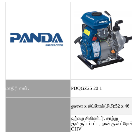
மாதிரி எண்.
PDQGZ25-20-1
துளை x ஸ்ட்ரோக்(மிமீ):52 x 46
ஒற்றை சிலிண்டர், காற்று-
குளிரூட்டப்பட்ட, நான்கு-ஸ்ட்ரோக
OHV