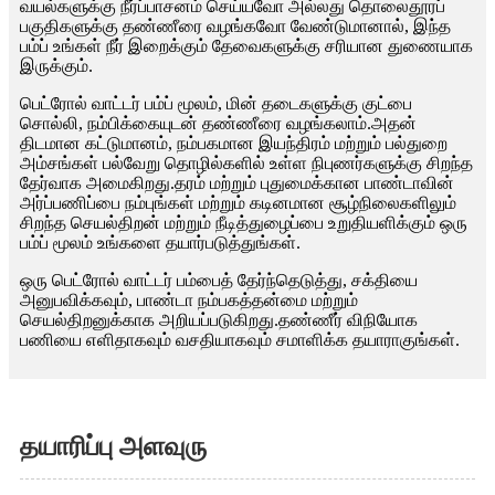
வயல்களுக்கு நீர்ப்பாசனம் செய்யவோ அல்லது தொலைதூரப்
பகுதிகளுக்கு தண்ணீரை வழங்கவோ வேண்டுமானால், இந்த
பம்ப் உங்கள் நீர் இறைக்கும் தேவைகளுக்கு சரியான துணையாக
இருக்கும்.
பெட்ரோல் வாட்டர் பம்ப் மூலம், மின் தடைகளுக்கு குட்பை
சொல்லி, நம்பிக்கையுடன் தண்ணீரை வழங்கலாம்.அதன்
திடமான கட்டுமானம், நம்பகமான இயந்திரம் மற்றும் பல்துறை
அம்சங்கள் பல்வேறு தொழில்களில் உள்ள நிபுணர்களுக்கு சிறந்த
தேர்வாக அமைகிறது.தரம் மற்றும் புதுமைக்கான பாண்டாவின்
அர்ப்பணிப்பை நம்புங்கள் மற்றும் கடினமான சூழ்நிலைகளிலும்
சிறந்த செயல்திறன் மற்றும் நீடித்துழைப்பை உறுதியளிக்கும் ஒரு
பம்ப் மூலம் உங்களை தயார்படுத்துங்கள்.
ஒரு பெட்ரோல் வாட்டர் பம்பைத் தேர்ந்தெடுத்து, சக்தியை
அனுபவிக்கவும், பாண்டா நம்பகத்தன்மை மற்றும்
செயல்திறனுக்காக அறியப்படுகிறது.தண்ணீர் விநியோக
பணியை எளிதாகவும் வசதியாகவும் சமாளிக்க தயாராகுங்கள்.
தயாரிப்பு அளவுரு