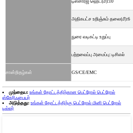
டிஸ்சார்ஜ் ஹெட்(மீ):10
அதிகபட்ச உறிஞ்சும் தலை(மீ):6
நுரை வடிகட்டி உறுப்பு
பற்றவைப்பு அமைப்பு: டிசிஎல்
சான்றிதழ்கள்
GS/CE/EMC
முந்தைய:
உங்கள் தோட்டத்திற்கான பெட்ரோல் பெட்ரோல்
ஸ்கேரிஃபையர்
அடுத்தது:
உங்கள் தோட்டத்திற்கு பெட்ரோல் மினி பெட்ரோல்
டில்லர்