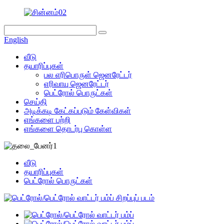
English
வீடு
தயாரிப்புகள்
பல எரிபொருள் ஜெனரேட்டர்
எரிவாயு ஜெனரேட்டர்
பெட்ரோல் பொருட்கள்
செய்தி
அடிக்கடி கேட்கப்படும் கேள்விகள்
எங்களை பற்றி
எங்களை தொடர்பு கொள்ள
வீடு
தயாரிப்புகள்
பெட்ரோல் பொருட்கள்