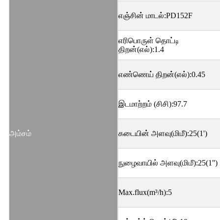
எஞ்சின் மாடல்:PD152F
எரிபொருள் தொட்டி
திறன்(எல்):1.4
எண்ணெய் திறன்(எல்):0.45
இடமாற்றம் (சிசி):97.7
அம்சம்
கடையின் அளவு(மிமீ):25(1')
நுழைவாயில் அளவு(மிமீ):25(1'')
Max.flux(m³/h):5