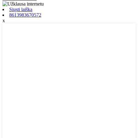
Siųsti laišką
8613983670572
x