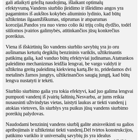
gali atlaikyti griežtą naudojimą, išlaikant optimalų
efektyvumą.Vandens siurblio įleidimo ir išleidimo angos yra
pagamintos iš aukštos kokybės aliuminio lydinio, kad būtų
užtikrintas ilgaamžiškumas, stiprumas ir atsparumas
korozijai.Pandos yra nuo vieno colio iki trijų colių dydžio, todėl
siūlomos įvairios galimybės, atitinkančios jūsų konkrečius
poreikius.
Viena iš išskirtinių šio vandens siurblio savybių yra jo oru
aušinamas keturių degiklių benzininis variklis, užtikrinantis
patikimą galią, kad vanduo būtų efektyviai judinamas.Atatrankos
paleidimo mechanizmas leidžia lengvai, be vargo valdyti ir
užtikrina greitą paleidimą kiekvieną kartą.Be to, pridedamos dvi
metalinės žarnos jungtys, užtikrinančios saugią jungtį, kad būtų
lengva nustatyti ir tekėti.
Siurblio siurbimo galia yra tokia efektyvi, kad juo galima lengvai
pumpuoti vandenį iš įvairių šaltinių.Nesvarbu, ar jums reikia
nusausinti užtvindytas vietas, laistyti laukus ar tiekti vandenį į
atokias vietoves, šis siurblys yra puikus jūsų vandens siurbimo
poreikių palydovas.
Naudodami benzininį vandens siurblį galite atsisveikinti su galios
apribojimais ir užtikrintai tiekti vandenį.Dėl tvirtos konstrukcijos,
patikimo variklio ir universalių savybių jis yra idealus