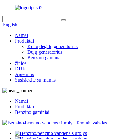
English
Namai
Produktai
Kelių degalų generatorius
Dujų generatorius
Benzino gaminiai
žinios
DUK
Apie mus
Susisiekite su mumis
Namai
Produktai
Benzino gaminiai