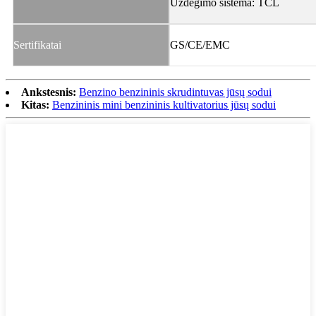
Uždegimo sistema: TCL
Sertifikatai
GS/CE/EMC
Ankstesnis:
Benzino benzininis skrudintuvas jūsų sodui
Kitas:
Benzininis mini benzininis kultivatorius jūsų sodui