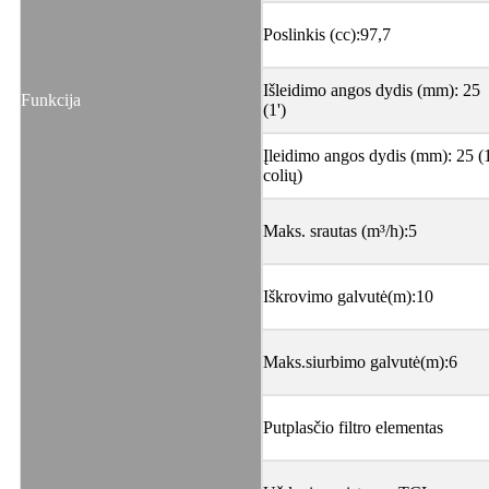
Poslinkis (cc):97,7
Išleidimo angos dydis (mm): 25
Funkcija
(1')
Įleidimo angos dydis (mm): 25 (
colių)
Maks. srautas (m³/h):5
Iškrovimo galvutė(m):10
Maks.siurbimo galvutė(m):6
Putplasčio filtro elementas