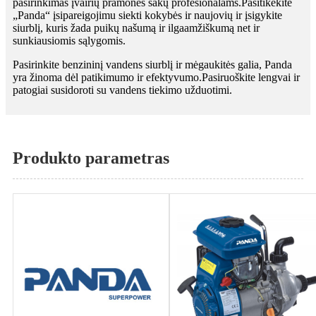
pasirinkimas įvairių pramonės šakų profesionalams.Pasitikėkite
„Panda“ įsipareigojimu siekti kokybės ir naujovių ir įsigykite
siurblį, kuris žada puikų našumą ir ilgaamžiškumą net ir
sunkiausiomis sąlygomis.
Pasirinkite benzininį vandens siurblį ir mėgaukitės galia, Panda
yra žinoma dėl patikimumo ir efektyvumo.Pasiruoškite lengvai ir
patogiai susidoroti su vandens tiekimo užduotimi.
Produkto parametras