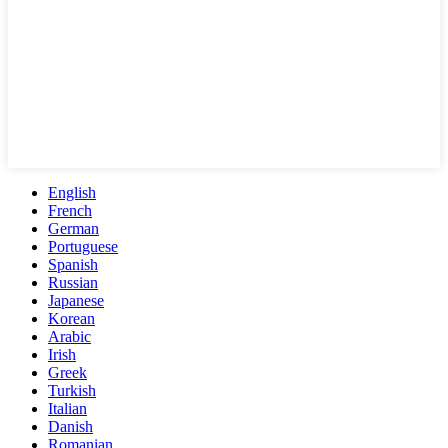
English
French
German
Portuguese
Spanish
Russian
Japanese
Korean
Arabic
Irish
Greek
Turkish
Italian
Danish
Romanian