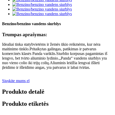
Benzino/benzino vandens siurblys
Trumpas aprašymas:
Idealiai tinka statybvietėms ir žemės ūkio reikmėms, kur nėra
maitinimo tinklo.Pritaikytas galingas, patikimas ir patvarus
komercinės klasės Panda variklis.Siurblio korpusas pagamintas iš
lengvo, bet tvirto aliuminio lydinio.„Panda“ vandens siurblys yra
nuo vieno colio iki trijų colių.Aliuminis leidžia lengvai išlieti
įleidimo ir išleidimo angas, yra patvarus ir labai tvirtas.
Siųskite mums el
Produkto detalė
Produkto etiketės