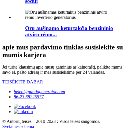
sodui
Oru aušinamo keturtakčio benzininio
atviro rėmo...
apie mus pardavimo tinklas susisiekite su
mumis karjera
Jei turite klausimų apie mūsų gaminius ar kainoraštį, palikite mums
savo el. pašto adresą ir mes susisieksime per 24 valandas.
TEISĖKITE DABAR
helen@pandagenerator.com
86-23 68225577
© Autorių teisės – 2010-2023 : Visos teisės saugomos.
Svetainės schema