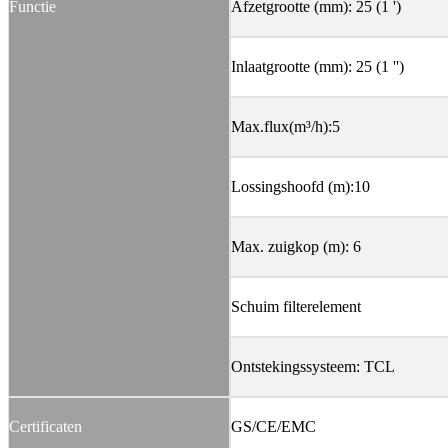
Functie
Afzetgrootte (mm): 25 (1 ')
Inlaatgrootte (mm): 25 (1 '')
Max.flux(m³/h):5
Lossingshoofd (m):10
Max. zuigkop (m): 6
Schuim filterelement
Ontstekingssysteem: TCL
Certificaten
GS/CE/EMC