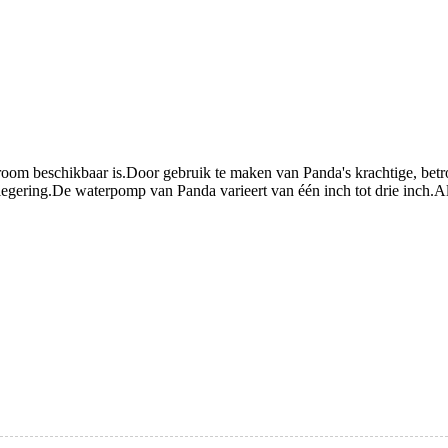
troom beschikbaar is.Door gebruik te maken van Panda's krachtige, be
gering.De waterpomp van Panda varieert van één inch tot drie inch.Alu