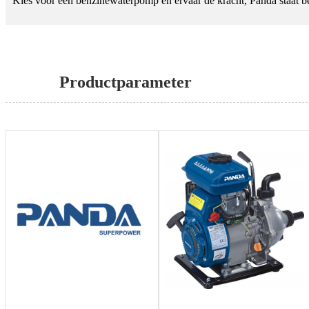
Kies voor een benzinewaterpomp en ervaar de kracht, Panda staat 
Productparameter