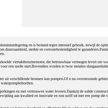
iniumlegering en is bestand tegen intensief gebruik, terwijl de optimal
duurzaamheid, sterkte en corrosiebestendigheid te garanderen.Panda's 
oen.
oelde viertaktbenzinemotor, die betrouwbaar vermogen levert om water
 voor een snelle start.Bovendien worden er twee metalen slangaansluit
water uit verschillende bronnen kan pompen.Of u nu overstroomde gebie
w waterpompbehoeften.
ingen en met vertrouwen water leveren.Dankzij de solide constructie, 
wijding aan kwaliteit en innovatie en rust uzelf uit met een pomp die s