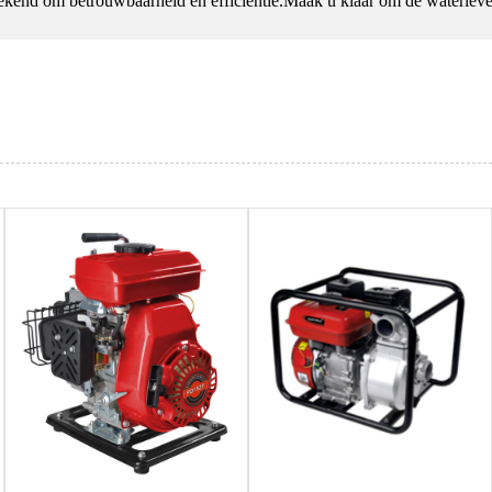
bekend om betrouwbaarheid en efficiëntie.Maak u klaar om de waterlev