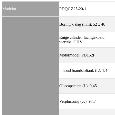
Modelnr.
PDQGZ25-20-1
Boring x slag (mm): 52 x 46
Enige cilinder, luchtgekoeld,
viertakt, OHV
Motormodel: PD152F
Inhoud brandstoftank (L): 1.4
Oliecapaciteit (L): 0,45
Verplaatsing (cc): 97,7