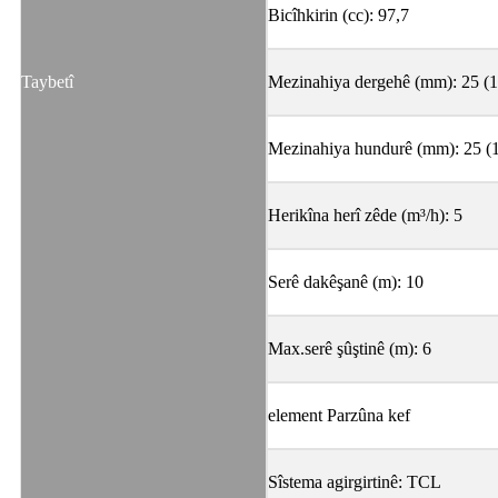
Bicîhkirin (cc): 97,7
Taybetî
Mezinahiya dergehê (mm): 25 (1
Mezinahiya hundurê (mm): 25 (1'
Herikîna herî zêde (m³/h): 5
Serê dakêşanê (m): 10
Max.serê şûştinê (m): 6
element Parzûna kef
Sîstema agirgirtinê: TCL