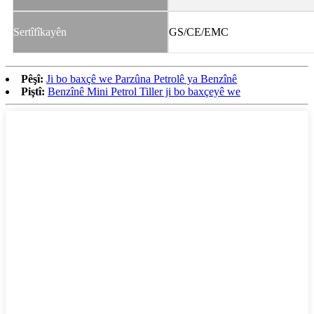
Sertîfîkayên
GS/CE/EMC
Pêşî:
Ji bo baxçê we Parzûna Petrolê ya Benzînê
Piştî:
Benzînê Mini Petrol Tiller ji bo baxçeyê we