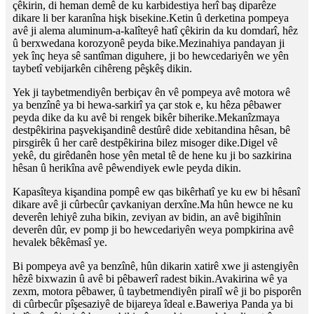
çêkirin, di heman demê de ku karbidestiya herî baş diparêze
dikare li ber karanîna hişk bisekine.Ketin û derketina pompeya
avê ji alema aluminum-a-kalîteyê hatî çêkirin da ku domdarî, hêz
û berxwedana korozyonê peyda bike.Mezinahiya pandayan ji
yek înç heya sê santîman diguhere, ji bo hewcedariyên we yên
taybetî vebijarkên cihêreng pêşkêş dikin.
Yek ji taybetmendiyên berbiçav ên vê pompeya avê motora wê
ya benzînê ya bi hewa-sarkirî ya çar stok e, ku hêza pêbawer
peyda dike da ku avê bi rengek bikêr biherike.Mekanîzmaya
destpêkirina paşvekişandinê destûrê dide xebitandina hêsan, bê
pirsgirêk û her carê destpêkirina bilez misoger dike.Digel vê
yekê, du girêdanên hose yên metal tê de hene ku ji bo sazkirina
hêsan û herikîna avê pêwendiyek ewle peyda dikin.
Kapasîteya kişandina pompê ew qas bikêrhatî ye ku ew bi hêsanî
dikare avê ji cûrbecûr çavkaniyan derxîne.Ma hûn hewce ne ku
deverên lehiyê zuha bikin, zeviyan av bidin, an avê bigihînin
deverên dûr, ev pomp ji bo hewcedariyên weya pompkirina avê
hevalek bêkêmasî ye.
Bi pompeya avê ya benzînê, hûn dikarin xatirê xwe ji astengiyên
hêzê bixwazin û avê bi pêbawerî radest bikin.Avakirina wê ya
zexm, motora pêbawer, û taybetmendiyên piralî wê ji bo pisporên
di cûrbecûr pîşesaziyê de bijareya îdeal e.Baweriya Panda ya bi