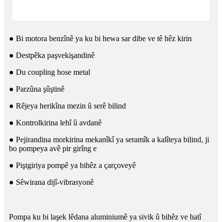
● Bi motora benzînê ya ku bi hewa sar dibe ve tê hêz kirin
● Destpêka paşvekişandinê
● Du coupling hose metal
● Parzûna şûştinê
● Rêjeya herikîna mezin û serê bilind
● Kontrolkirina lehî û avdanê
● Pejirandina morkirina mekanîkî ya seramîk a kalîteya bilind, ji
bo pompeya avê pir girîng e
● Piştgiriya pompê ya bihêz a çarçoveyê
● Sêwirana dijî-vibrasyonê
Pompa ku bi laşek lêdana aluminiumê ya sivik û bihêz ve hatî