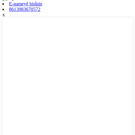
E-nameyê bişînin
8613983670572
x