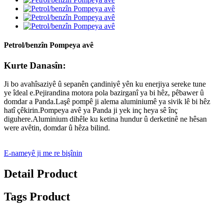
Petrol/benzîn Pompeya avê
Kurte Danasîn:
Ji bo avahîsaziyê û sepanên çandiniyê yên ku enerjiya sereke tune
ye îdeal e.Pejirandina motora pola bazirganî ya bi hêz, pêbawer û
domdar a Panda.Laşê pompê ji alema aluminiumê ya sivik lê bi hêz
hatî çêkirin.Pompeya avê ya Panda ji yek inç heya sê înç
diguhere.Aluminium dihêle ku ketina hundur û derketinê ne hêsan
were avêtin, domdar û hêza bilind.
E-nameyê ji me re bişînin
Detail Product
Tags Product