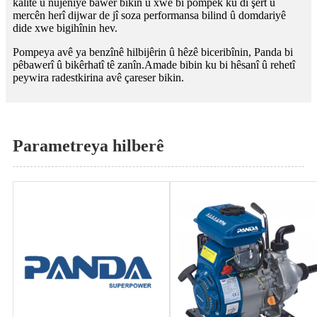
kalîte û nûjeniyê bawer bikin û xwe bi pompek ku di şert û
mercên herî dijwar de jî soza performansa bilind û domdariyê
dide xwe bigihînin hev.
Pompeya avê ya benzînê hilbijêrin û hêzê biceribînin, Panda bi
pêbawerî û bikêrhatî tê zanîn.Amade bibin ku bi hêsanî û rehetî
peywira radestkirina avê çareser bikin.
Parametreya hilberê