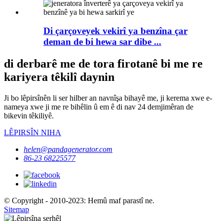
Di çarçoveyek vekirî ya benzîna ​​çar
deman de bi hewa sar dibe ...
di derbarê me de tora firotanê bi me re
kariyera têkilî daynin
Ji bo lêpirsînên li ser hilber an navnîşa bihayê me, ji kerema xwe e-
nameya xwe ji me re bihêlin û em ê di nav 24 demjimêran de
bikevin têkiliyê.
LÊPIRSÎN NIHA
helen@pandagenerator.com
86-23 68225577
© Copyright - 2010-2023: Hemû maf parastî ne.
Sitemap