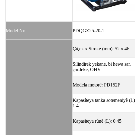
Model No.
PDQGZ25-20-1
Çîçek x Stroke (mm): 52 x 46
Silindirek yekane, bi hewa sar,
çar-leke, OHV
Modela motorê: PD152F
Kapasîteya tanka sotemeniyê (L)
1.4
Kapasîteya rûnê (L): 0,45