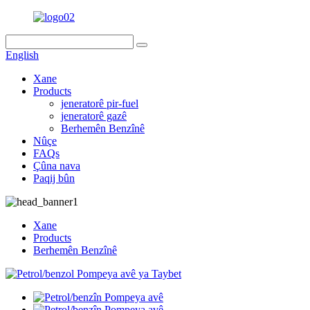
English
Xane
Products
jeneratorê pir-fuel
jeneratorê gazê
Berhemên Benzînê
Nûçe
FAQs
Çûna nava
Paqij bûn
Xane
Products
Berhemên Benzînê