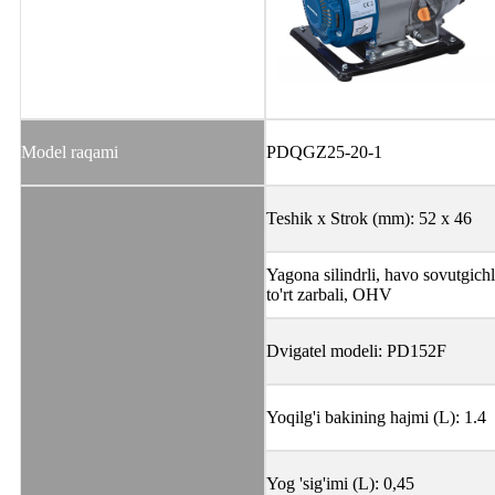
Model raqami
PDQGZ25-20-1
Teshik x Strok (mm): 52 x 46
Yagona silindrli, havo sovutgichl
to'rt zarbali, OHV
Dvigatel modeli: PD152F
Yoqilg'i bakining hajmi (L): 1.4
Yog 'sig'imi (L): 0,45