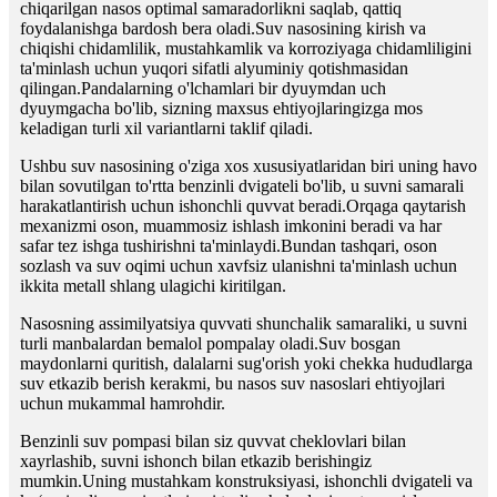
chiqarilgan nasos optimal samaradorlikni saqlab, qattiq
foydalanishga bardosh bera oladi.Suv nasosining kirish va
chiqishi chidamlilik, mustahkamlik va korroziyaga chidamliligini
ta'minlash uchun yuqori sifatli alyuminiy qotishmasidan
qilingan.Pandalarning o'lchamlari bir dyuymdan uch
dyuymgacha bo'lib, sizning maxsus ehtiyojlaringizga mos
keladigan turli xil variantlarni taklif qiladi.
Ushbu suv nasosining o'ziga xos xususiyatlaridan biri uning havo
bilan sovutilgan to'rtta benzinli dvigateli bo'lib, u suvni samarali
harakatlantirish uchun ishonchli quvvat beradi.Orqaga qaytarish
mexanizmi oson, muammosiz ishlash imkonini beradi va har
safar tez ishga tushirishni ta'minlaydi.Bundan tashqari, oson
sozlash va suv oqimi uchun xavfsiz ulanishni ta'minlash uchun
ikkita metall shlang ulagichi kiritilgan.
Nasosning assimilyatsiya quvvati shunchalik samaraliki, u suvni
turli manbalardan bemalol pompalay oladi.Suv bosgan
maydonlarni quritish, dalalarni sug'orish yoki chekka hududlarga
suv etkazib berish kerakmi, bu nasos suv nasoslari ehtiyojlari
uchun mukammal hamrohdir.
Benzinli suv pompasi bilan siz quvvat cheklovlari bilan
xayrlashib, suvni ishonch bilan etkazib berishingiz
mumkin.Uning mustahkam konstruksiyasi, ishonchli dvigateli va