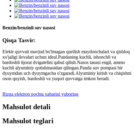
Benzin/benzinli suv nasosi
Qisqa Tasvir:
Elektr quvvati mavjud bo'lmagan qurilish maydonchalari va qishloq
xo'jaligi ilovalari uchun ideal.Pandaning kuchli, ishonchli va
bardoshli tijorat dvigatelini qabul qilish.Nasos tanasi engil, ammo
kuchli alyuminiy qotishmasidan qilingan.Panda suv pompasi bir
dyuymdan uch dyuymgacha o'zgaradi.Alyuminiy kirish va chiqishni
oson quyish, bardoshli va yuqori quvvatga imkon beradi.
Bizga elektron pochta xabarini yuboring
Mahsulot detali
Mahsulot teglari