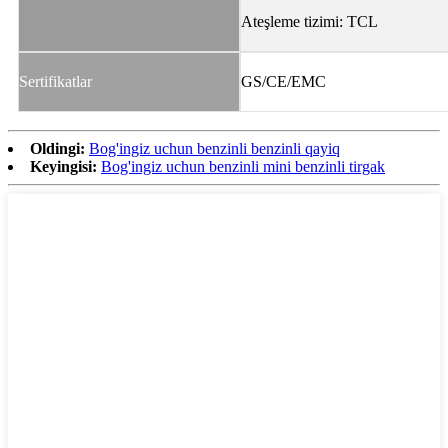
Ateşleme tizimi: TCL
Sertifikatlar
GS/CE/EMC
Oldingi:
Bog'ingiz uchun benzinli benzinli qayiq
Keyingisi:
Bog'ingiz uchun benzinli mini benzinli tirgak