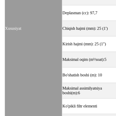
Deplasman (cc): 97,7
Xususiyat
Chiqish hajmi (mm): 25 (1')
Kirish hajmi (mm): 25 (1'')
Maksimal oqim (m³/soat):5
Bo'shatish boshi (m): 10
Maksimal assimilyatsiya
boshi(m):6
Ko'pikli filtr elementi