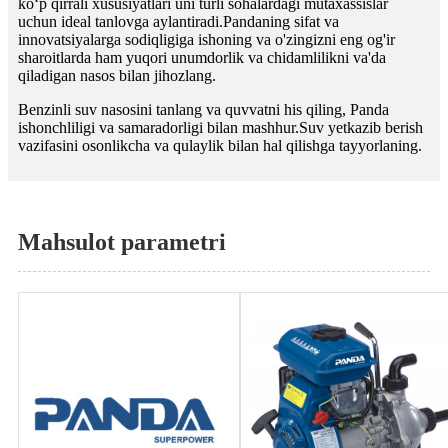
ko‘p qirrali xususiyatlari uni turli sohalardagi mutaxassislar
uchun ideal tanlovga aylantiradi.Pandaning sifat va
innovatsiyalarga sodiqligiga ishoning va o'zingizni eng og'ir
sharoitlarda ham yuqori unumdorlik va chidamlilikni va'da
qiladigan nasos bilan jihozlang.
Benzinli suv nasosini tanlang va quvvatni his qiling, Panda
ishonchliligi va samaradorligi bilan mashhur.Suv yetkazib berish
vazifasini osonlikcha va qulaylik bilan hal qilishga tayyorlaning.
Mahsulot parametri