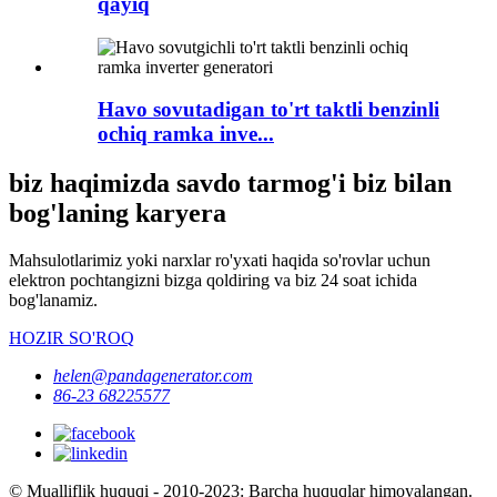
qayiq
Havo sovutadigan to'rt taktli benzinli
ochiq ramka inve...
biz haqimizda savdo tarmog'i biz bilan
bog'laning karyera
Mahsulotlarimiz yoki narxlar ro'yxati haqida so'rovlar uchun
elektron pochtangizni bizga qoldiring va biz 24 soat ichida
bog'lanamiz.
HOZIR SO'ROQ
helen@pandagenerator.com
86-23 68225577
© Mualliflik huquqi - 2010-2023: Barcha huquqlar himoyalangan.