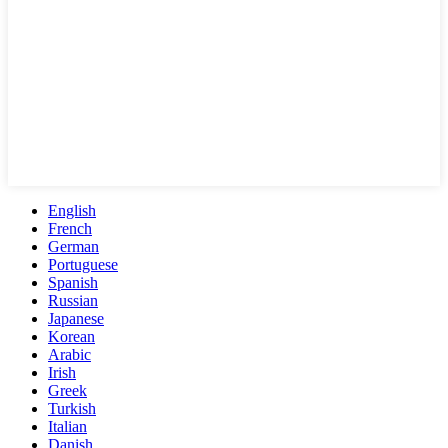
English
French
German
Portuguese
Spanish
Russian
Japanese
Korean
Arabic
Irish
Greek
Turkish
Italian
Danish