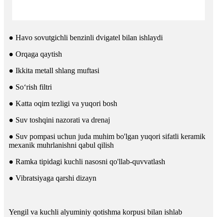
● Havo sovutgichli benzinli dvigatel bilan ishlaydi
● Orqaga qaytish
● Ikkita metall shlang muftasi
● So‘rish filtri
● Katta oqim tezligi va yuqori bosh
● Suv toshqini nazorati va drenaj
● Suv pompasi uchun juda muhim bo'lgan yuqori sifatli keramik
mexanik muhrlanishni qabul qilish
● Ramka tipidagi kuchli nasosni qo'llab-quvvatlash
● Vibratsiyaga qarshi dizayn
Yengil va kuchli alyuminiy qotishma korpusi bilan ishlab