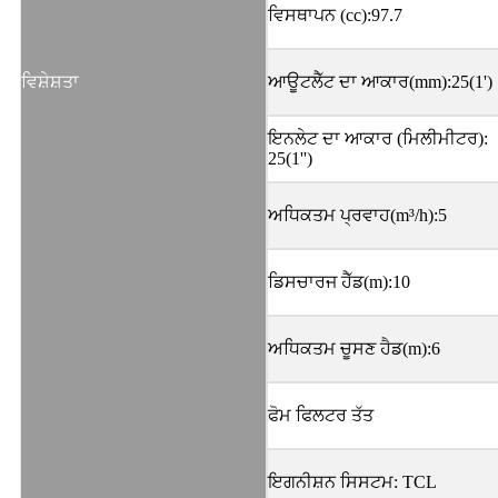
ਵਿਸਥਾਪਨ (cc):97.7
ਵਿਸ਼ੇਸ਼ਤਾ
ਆਊਟਲੈੱਟ ਦਾ ਆਕਾਰ(mm):25(1')
ਇਨਲੇਟ ਦਾ ਆਕਾਰ (ਮਿਲੀਮੀਟਰ):
25(1'')
ਅਧਿਕਤਮ ਪ੍ਰਵਾਹ(m³/h):5
ਡਿਸਚਾਰਜ ਹੈੱਡ(m):10
ਅਧਿਕਤਮ ਚੂਸਣ ਹੈਡ(m):6
ਫੋਮ ਫਿਲਟਰ ਤੱਤ
ਇਗਨੀਸ਼ਨ ਸਿਸਟਮ: TCL