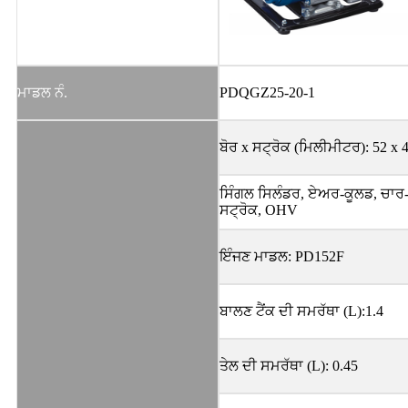
ਮਾਡਲ ਨੰ.
PDQGZ25-20-1
ਬੋਰ x ਸਟ੍ਰੋਕ (ਮਿਲੀਮੀਟਰ): 52 x 
ਸਿੰਗਲ ਸਿਲੰਡਰ, ਏਅਰ-ਕੂਲਡ, ਚਾਰ
ਸਟ੍ਰੋਕ, OHV
ਇੰਜਣ ਮਾਡਲ: PD152F
ਬਾਲਣ ਟੈਂਕ ਦੀ ਸਮਰੱਥਾ (L):1.4
ਤੇਲ ਦੀ ਸਮਰੱਥਾ (L): 0.45