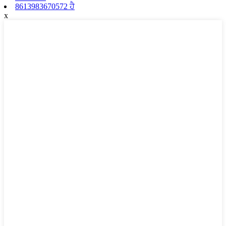
8613983670572 ਹੈ
x