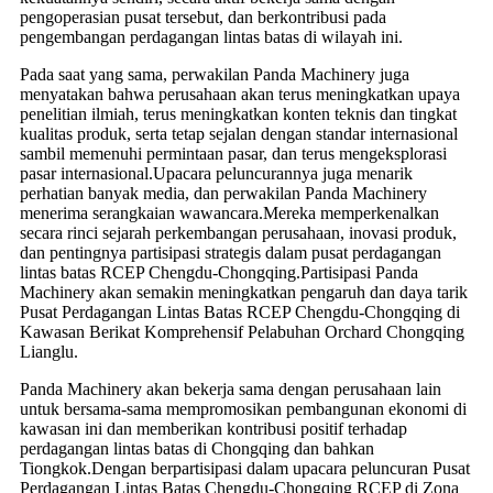
pengoperasian pusat tersebut, dan berkontribusi pada
pengembangan perdagangan lintas batas di wilayah ini.
Pada saat yang sama, perwakilan Panda Machinery juga
menyatakan bahwa perusahaan akan terus meningkatkan upaya
penelitian ilmiah, terus meningkatkan konten teknis dan tingkat
kualitas produk, serta tetap sejalan dengan standar internasional
sambil memenuhi permintaan pasar, dan terus mengeksplorasi
pasar internasional.Upacara peluncurannya juga menarik
perhatian banyak media, dan perwakilan Panda Machinery
menerima serangkaian wawancara.Mereka memperkenalkan
secara rinci sejarah perkembangan perusahaan, inovasi produk,
dan pentingnya partisipasi strategis dalam pusat perdagangan
lintas batas RCEP Chengdu-Chongqing.Partisipasi Panda
Machinery akan semakin meningkatkan pengaruh dan daya tarik
Pusat Perdagangan Lintas Batas RCEP Chengdu-Chongqing di
Kawasan Berikat Komprehensif Pelabuhan Orchard Chongqing
Lianglu.
Panda Machinery akan bekerja sama dengan perusahaan lain
untuk bersama-sama mempromosikan pembangunan ekonomi di
kawasan ini dan memberikan kontribusi positif terhadap
perdagangan lintas batas di Chongqing dan bahkan
Tiongkok.Dengan berpartisipasi dalam upacara peluncuran Pusat
Perdagangan Lintas Batas Chengdu-Chongqing RCEP di Zona