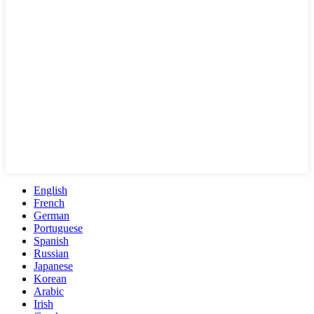
English
French
German
Portuguese
Spanish
Russian
Japanese
Korean
Arabic
Irish