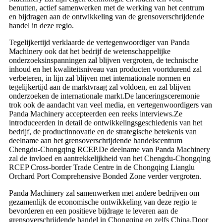
benutten, actief samenwerken met de werking van het centrum
en bijdragen aan de ontwikkeling van de grensoverschrijdende
handel in deze regio.
Tegelijkertijd verklaarde de vertegenwoordiger van Panda
Machinery ook dat het bedrijf de wetenschappelijke
onderzoeksinspanningen zal blijven vergroten, de technische
inhoud en het kwaliteitsniveau van producten voortdurend zal
verbeteren, in lijn zal blijven met internationale normen en
tegelijkertijd aan de marktvraag zal voldoen, en zal blijven
onderzoeken de internationale markt.De lanceringsceremonie
trok ook de aandacht van veel media, en vertegenwoordigers van
Panda Machinery accepteerden een reeks interviews.Ze
introduceerden in detail de ontwikkelingsgeschiedenis van het
bedrijf, de productinnovatie en de strategische betekenis van
deelname aan het grensoverschrijdende handelscentrum
Chengdu-Chongqing RCEP.De deelname van Panda Machinery
zal de invloed en aantrekkelijkheid van het Chengdu-Chongqing
RCEP Cross-border Trade Centre in de Chongqing Lianglu
Orchard Port Comprehensive Bonded Zone verder vergroten.
Panda Machinery zal samenwerken met andere bedrijven om
gezamenlijk de economische ontwikkeling van deze regio te
bevorderen en een positieve bijdrage te leveren aan de
grensoverschrijdende handel in Chongqing en zelfs China.Door