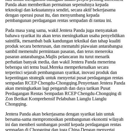
Panda akan memberikan permainan sepenuhnya kepada
teknologi dan kekuatannya sendiri, secara aktif bekerjasama
dengan operasi pusat itu, dan menyumbang kepada
pembangunan perdagangan rentas sempadan di rantau ini.
Pada masa yang sama, wakil Jentera Panda juga menyatakan
bahawa syarikat itu akan terus meningkatkan usaha penyelidikan
saintifik, menambah baik kandungan teknikal dan tahap kualiti
produk secara berterusan, dan mematuhi piawaian antarabangsa
sambil memenuhi permintaan pasaran, dan terus meneroka
pasaran antarabangsa.Majlis pelancaran itu turut menarik
perhatian banyak media, dan wakil Jentera Panda menerima
beberapa siri temu bual.Mereka memperkenalkan secara
terperinci sejarah pembangunan syarikat, inovasi produk dan
kepentingan strategik untuk menyertai pusat perdagangan rentas
sempadan RCEP Chengdu-Chongqing.Penyertaan Jentera Panda
akan meningkatkan lagi pengaruh dan daya tarikan Pusat
Perdagangan Rentas Sempadan RCEP Chengdu-Chongqing di
Zon Berikat Komprehensif Pelabuhan Lianglu Lianglu
Chongqing.
Jentera Panda akan bekerjasama dengan syarikat lain untuk
bersama-sama mempromosikan pembangunan ekonomi wilayah
ini dan memberi sumbangan positif kepada perdagangan rentas
sempadan di Chongqing dan juga China.Dengan menyertai