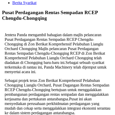
Berita Syarikat
Pusat Perdagangan Rentas Sempadan RCEP
Chengdu-Chongqing
Jentera Panda mengambil bahagian dalam majlis pelancaran
Pusat Perdagangan Rentas Sempadan RCEP Chengdu-
Chongqing di Zon Berikat Komprehensif Pelabuhan Lianglu
Orchard Chongqing Majlis pelancaran Pusat Perdagangan
Rentas Sempadan Chengdu-Chongqing RCEP di Zon Berikat
Komprehensif Pelabuhan Lianglu Orchard Chongqing telah
diadakan di Chongqing baru-baru ini.Sebagai sebuah syarikat
terkemuka di rantau ini, Panda Machinery telah dijemput untuk
menyertai acara ini.
Sebagai projek teras Zon Berikat Komprehensif Pelabuhan
Chongqing Lianglu Orchard, Pusat Dagangan Rentas Sempadan
RCEP Chengdu-Chongqing bertujuan untuk menggalakkan
pembangunan perdagangan rentas sempadan dan menggalakkan
kerjasama dan pertukaran antarabangsa.Pusat ini akan
menyediakan perusahaan perkhidmatan perdagangan yang
mudah dan cekap serta menggalakkan integrasi ekonomi serantau
ke dalam sistem perdagangan antarabangsa.