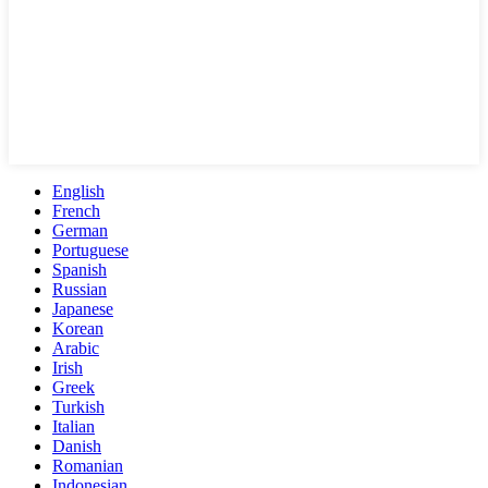
English
French
German
Portuguese
Spanish
Russian
Japanese
Korean
Arabic
Irish
Greek
Turkish
Italian
Danish
Romanian
Indonesian