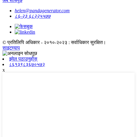
अब सोधपुछ
helen@pandagenerator.com
८६-२३ ६८२२५५७७
© प्रतिलिपि अधिकार - २०१०-२०२३ : सर्वाधिकार सुरक्षित।
साइटम्याप
इमेल पठाउनुहोस्
८६१३९८३६७०५७२
x