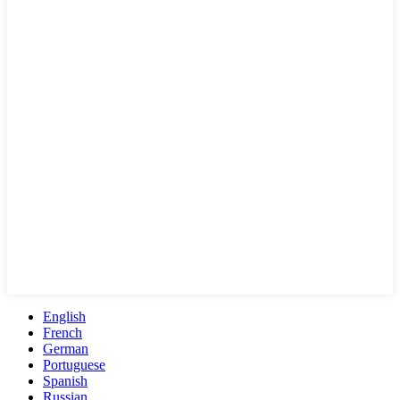
English
French
German
Portuguese
Spanish
Russian