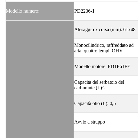
Modello numero:
PD2236-1
Alesaggio x corsa (mm): 61x48
Monocilindrico, raffreddato ad
aria, quattro tempi, OHV
Modello motore: PD1P61FE
Capacità del serbatoio del
carburante (L):2
Capacità olio (L): 0,5
Avvio a strappo