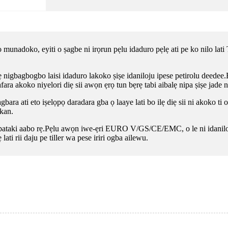
unadoko, eyiti o ṣagbe ni irọrun pẹlu idaduro pẹlẹ ati pe ko nilo lati Tita
ẹ nigbagbogbo laisi idaduro lakoko ṣiṣe idaniloju ipese petirolu deedee.E
jafara akoko niyelori diẹ sii awọn ẹrọ tun bẹrẹ tabi aibalẹ nipa ṣiṣe jade 
lagbara ati eto iṣelọpọ daradara gba ọ laaye lati bo ilẹ diẹ sii ni akoko ti 
 kan.
 pataki aabo rẹ.Pẹlu awọn iwe-ẹri EURO V/GS/CE/EMC, o le ni idaniloju 
lati rii daju pe tiller wa pese iriri ogba ailewu.