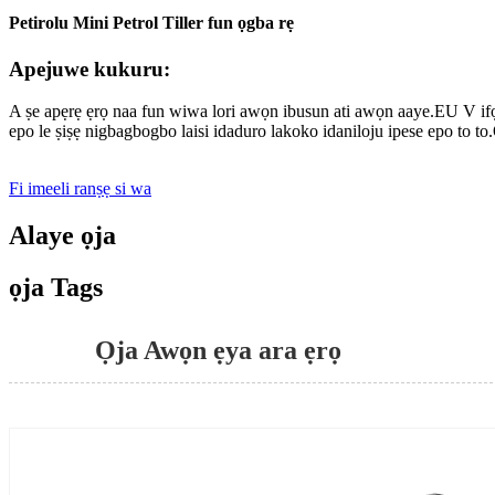
Petirolu Mini Petrol Tiller fun ọgba rẹ
Apejuwe kukuru:
A ṣe apẹrẹ ẹrọ naa fun wiwa lori awọn ibusun ati awọn aaye.EU V ifọwọsi
epo le ṣiṣẹ nigbagbogbo laisi idaduro lakoko idaniloju ipese epo to to.
Fi imeeli ranṣẹ si wa
Alaye ọja
ọja Tags
Ọja Awọn ẹya ara ẹrọ