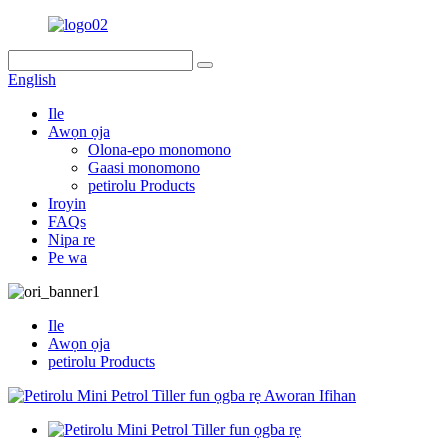
English
Ile
Awọn ọja
Olona-epo monomono
Gaasi monomono
petirolu Products
Iroyin
FAQs
Nipa re
Pe wa
Ile
Awọn ọja
petirolu Products