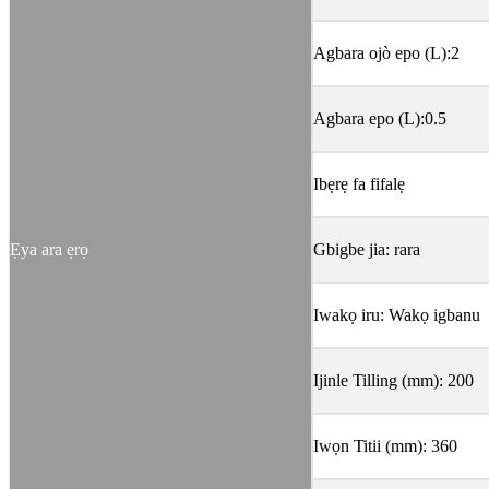
Agbara ojò epo (L):2
Agbara epo (L):0.5
Ibẹrẹ fa fifalẹ
Ẹya ara ẹrọ
Gbigbe jia: rara
Iwakọ iru: Wakọ igbanu
Ijinle Tilling (mm): 200
Iwọn Titii (mm): 360