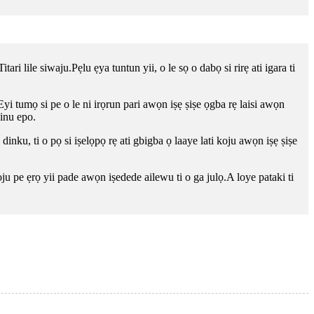
ri lile siwaju.Pẹlu ẹya tuntun yii, o le sọ o dabọ si rirẹ ati igara ti
yi tumọ si pe o le ni irọrun pari awọn iṣẹ ṣiṣe ọgba rẹ laisi awọn
ninu epo.
o dinku, ti o pọ si iṣelọpọ rẹ ati gbigba ọ laaye lati koju awọn iṣẹ ṣiṣe
pe ẹrọ yii pade awọn iṣedede ailewu ti o ga julọ.A loye pataki ti