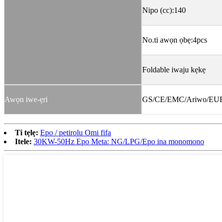
Nipo (cc):140
No.ti awọn ọbẹ:4pcs
Foldable iwaju kẹkẹ
Awọn iwe-ẹri
GS/CE/EMC/Ariwo/EU
Ti tẹlẹ:
Epo / petirolu Omi fifa
Itele:
30KW-50Hz Epo Meta: NG/LPG/Epo ina monomono