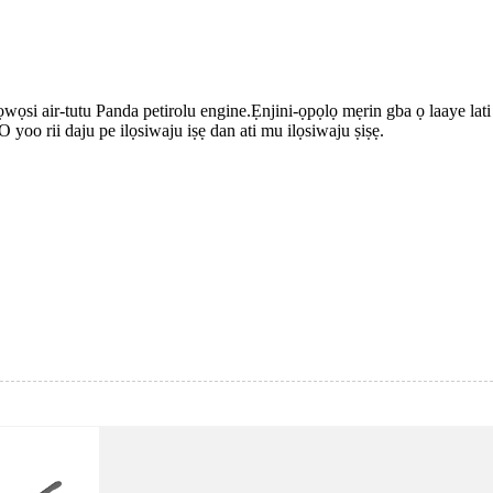
 air-tutu Panda petirolu engine.Ẹnjini-ọpọlọ mẹrin gba ọ laaye lati ṣagbe
O yoo rii daju pe ilọsiwaju iṣẹ dan ati mu ilọsiwaju ṣiṣẹ.