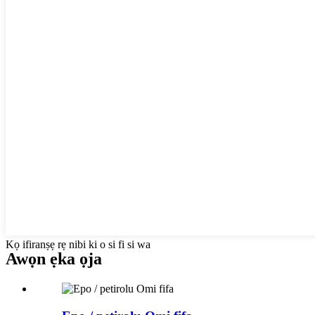
Kọ ifiranṣẹ rẹ nibi ki o si fi si wa
Awọn ẹka ọja