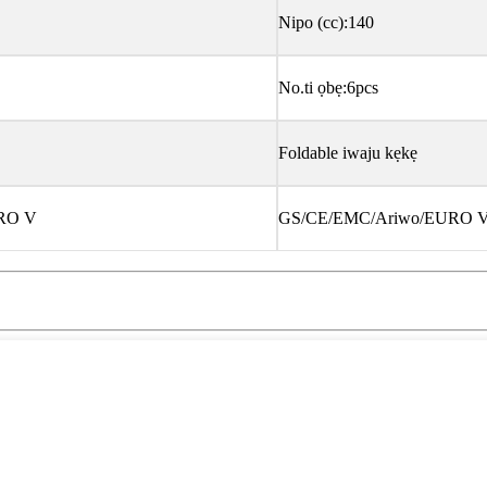
Nipo (cc):140
No.ti ọbẹ:6pcs
Foldable iwaju kẹkẹ
RO V
GS/CE/EMC/Ariwo/EURO 