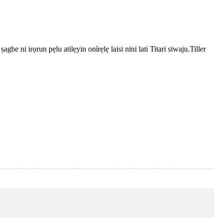
 ni irọrun pẹlu atilẹyin onírẹlẹ laisi nini lati Titari siwaju.Tiller