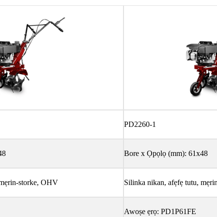
PD2260-1
48
Bore x Ọpọlọ (mm): 61x48
, mẹrin-storke, OHV
Silinka nikan, afẹfẹ tutu, mẹr
Awoṣe ẹrọ: PD1P61FE