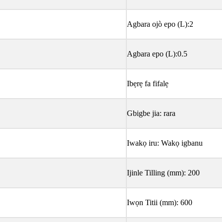
Agbara ojò epo (L):2
Agbara epo (L):0.5
Ibẹrẹ fa fifalẹ
Gbigbe jia: rara
Iwakọ iru: Wakọ igbanu
Ijinle Tilling (mm): 200
Iwọn Titii (mm): 600