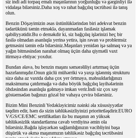
siz indi adi torpaq emalı maşınlarının yorğunluğu və gərginliyi ilə
vidalaşa bilərsiniz.Daha xoş və rahat bağçılıq təcrübəsi ilə tanış
olun.
Benzin Döşəyimizin əsas üstünlüklərindən biri adekvat benzin
tədarükünü təmin etməklə, dayanmadan fasiləsiz işləmək
qabiliyyətidir.Bu o deməkdir ki, siz bağçılıq işlərinizi heç bir
fasilə olmadan asanlıqla yerinə yetirə, işin rəvan və problemsiz
getməsini təmin edə bilərsiniz.Maşınları yenidən işə salmaq və ya
yağın bitməsindən narahat olmaq üçün daha qiymətli vaxt
itirməyə ehtiyac yoxdur.
Bundan əlavə, bu benzin maşını səmərəliliyi artırmaq üçün
hazırlanmışdır.Onun güclü mühərriki və yaxşı işlənmiş strukturu
sizə daha az vaxtda daha çox yer örtməyə, məhsuldarlığınızı
maksimuma çatdırmağa və daha böyük bağçılıq layihələrinin
öhdəsindən asanlıqla gəlməyə imkan verir.İndi siz çox səy
göstərmədən bağınızı gözəl bir vahaya çevirə bilərsiniz.
Bizim Mini Benzinli Yedəkləyicimiz nəinki əla xüsusiyyətlər
təqdim edir, həm də sizin təhlükəsizliyinizi prioritetləşdirir.EURO
V/GS/CE/EMC sertifikatları ilə bu maşının ən yüksək
təhlükəsizlik standartlarına cavab verdiyinə əmin ola
bilərsiniz.Bağda işləyərkən sağlamlığınızın vacibliyini başa
düşürük və əkmə maşınımızın təhlükəsiz bağçılıq təcrübəsini