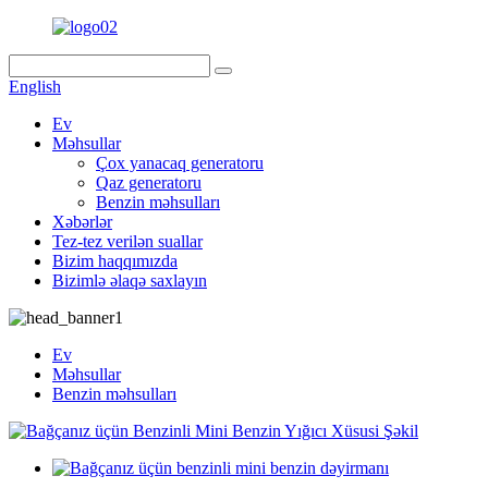
English
Ev
Məhsullar
Çox yanacaq generatoru
Qaz generatoru
Benzin məhsulları
Xəbərlər
Tez-tez verilən suallar
Bizim haqqımızda
Bizimlə əlaqə saxlayın
Ev
Məhsullar
Benzin məhsulları