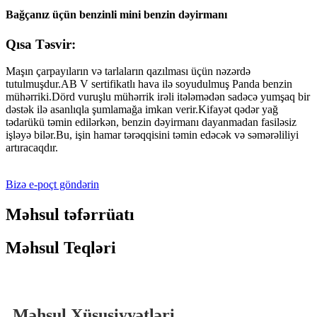
Bağçanız üçün benzinli mini benzin dəyirmanı
Qısa Təsvir:
Maşın çarpayıların və tarlaların qazılması üçün nəzərdə
tutulmuşdur.AB V sertifikatlı hava ilə soyudulmuş Panda benzin
mühərriki.Dörd vuruşlu mühərrik irəli itələmədən sadəcə yumşaq bir
dəstək ilə asanlıqla şumlamağa imkan verir.Kifayət qədər yağ
tədarükü təmin edilərkən, benzin dəyirmanı dayanmadan fasiləsiz
işləyə bilər.Bu, işin hamar tərəqqisini təmin edəcək və səmərəliliyi
artıracaqdır.
Bizə e-poçt göndərin
Məhsul təfərrüatı
Məhsul Teqləri
Məhsul Xüsusiyyətləri