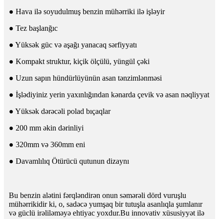
● Hava ilə soyudulmuş benzin mühərriki ilə işləyir
● Tez başlanğıc
● Yüksək güc və aşağı yanacaq sərfiyyatı
● Kompakt struktur, kiçik ölçülü, yüngül çəki
● Uzun sapın hündürlüyünün asan tənzimlənməsi
● İşlədiyiniz yerin yaxınlığından kənarda çevik və asan nəqliyyat
● Yüksək dərəcəli polad bıçaqlar
● 200 mm əkin dərinliyi
● 320mm və 360mm eni
● Davamlılıq Ötürücü qutunun dizaynı
Bu benzin alətini fərqləndirən onun səmərəli dörd vuruşlu
mühərrikidir ki, o, sadəcə yumşaq bir tutuşla asanlıqla şumlanır
və güclü irəliləməyə ehtiyac yoxdur.Bu innovativ xüsusiyyət ilə