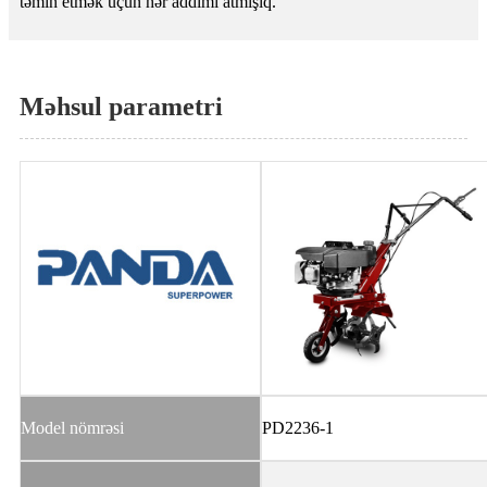
təmin etmək üçün hər addımı atmışıq.
Məhsul parametri
Model nömrəsi
PD2236-1