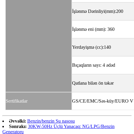
İşlənmə Dərinliyi(mm):200
İşlənmə eni (mm): 360
Yerdəyişmə (cc):140
Bıçaqların sayı: 4 ədəd
Qatlana bilən ön təkər
Sertifikatlar
GS/CE/EMC/Səs-küy/EURO V
Əvvəlki:
Benzin/benzin Su nasosu
Sonrakı:
30KW-50Hz Üçlü Yanacaq: NG/LPG/Benzin
Generatoru