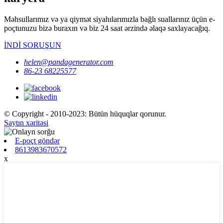
Məhsullarımız və ya qiymət siyahılarımızla bağlı suallarınız üçün e-
poçtunuzu bizə buraxın və biz 24 saat ərzində əlaqə saxlayacağıq.
İNDİ SORUŞUN
helen@pandagenerator.com
86-23 68225577
© Copyright - 2010-2023: Bütün hüquqlar qorunur.
Saytın xəritəsi
E-poçt göndər
8613983670572
x