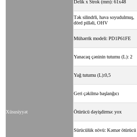
Delik x Strok (mm): 61x48
Tək silindrli, hava soyudulmuş,
dörd pilləli, OHV
Mühərrik modeli: PD1P61FE
Yanacaq çəninin tutumu (L): 2
Yağ tutumu (L):0,5
Geri çəkilmə başlanğıcı
Xüsusiyyət
Ötürücü dəyişdirmə: yox
Sürücülük növü: Kəmər ötürücü