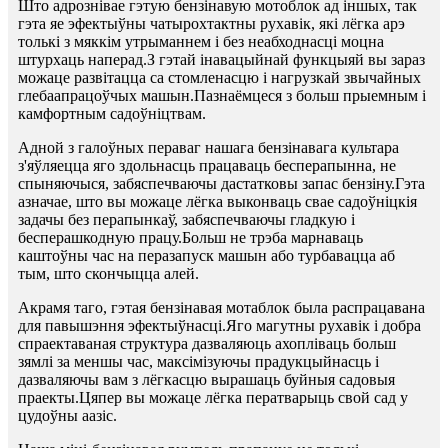
Што адрознівае гэтую бензінавую мотоблок ад іншых, так
гэта яе эфектыўны чатырохтактны рухавік, які лёгка арэ
толькі з мяккім утрыманнем і без неабходнасці моцна
штурхаць наперад.З гэтай інавацыйнай функцыяй вы зараз
можаце развітацца са стомленасцю і нагрузкай звычайных
глебаапрацоўчых машын.Пазнаёмцеся з больш прыемным і
камфортным садоўніцтвам.
Адной з галоўных пераваг нашага бензінавага культара
з'яўляецца яго здольнасць працаваць бесперапынна, не
спыняючыся, забяспечваючы дастатковы запас бензіну.Гэта
азначае, што вы можаце лёгка выконваць свае садоўніцкія
задачы без перапынкаў, забяспечваючы гладкую і
бесперашкодную працу.Больш не трэба марнаваць
каштоўны час на перазапуск машын або турбавацца аб
тым, што скончыцца алей.
Акрамя таго, гэтая бензінавая мотаблок была распрацавана
для павышэння эфектыўнасці.Яго магутны рухавік і добра
спраектаваная структура дазваляюць ахопліваць больш
зямлі за меншы час, максімізуючы прадукцыйнасць і
дазваляючы вам з лёгкасцю вырашаць буйныя садовыя
праекты.Цяпер вы можаце лёгка ператварыць свой сад у
цудоўны аазіс.