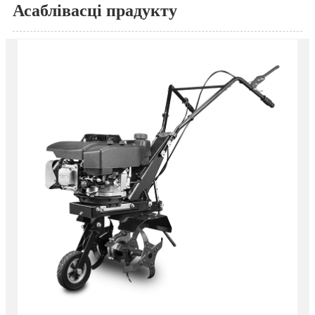
Асаблівасці прадукту