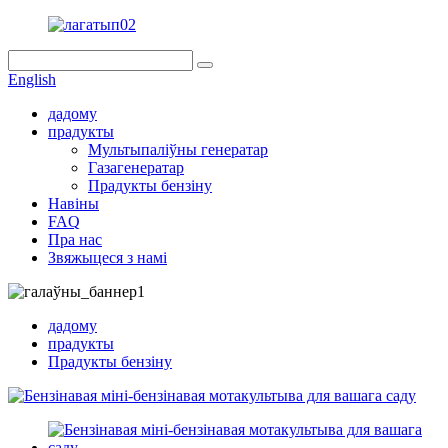
English
дадому
прадукты
Мультыпаліўны генератар
Газагенератар
Прадукты бензіну
Навіны
FAQ
Пра нас
Звяжыцеся з намі
дадому
прадукты
Прадукты бензіну