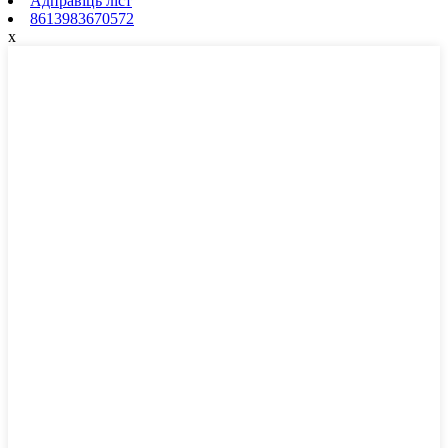
Адправіць ліст
8613983670572
x