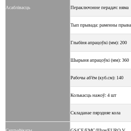
Асаблівасць
Пераключэнне перадач: няма
Тып прывада: раменны прыв
Глыбіня апрацоўкі (мм): 200
Шырыня апрацоўкі (мм): 360
Рабочы аб'ём (куб.см): 140
Колькасць нажоў: 4 шт
Складанае пярэдняе кола
Сертыфікаты
GS/CE/EMC/Шум/EURO V