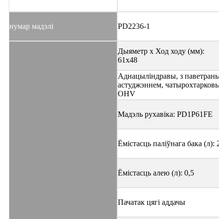
нумар мадэлі
PD2236-1
Дыяметр х Ход ходу (мм):
61x48
Аднацыліндравы, з паветран
астуджэннем, чатырохтарковы
OHV
Мадэль рухавіка: PD1P61FE
Ёмістасць паліўнага бака (л): 
Ёмістасць алею (л): 0,5
Пачатак цягі аддачы