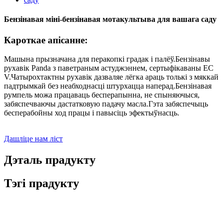
Бензінавая міні-бензінавая мотакультыва для вашага саду
Кароткае апісанне:
Машына прызначана для перакопкі градак і палёў.Бензінавы
рухавік Panda з паветраным астуджэннем, сертыфікаваны ЕС
V.Чатырохтактны рухавік дазваляе лёгка араць толькі з мяккай
падтрымкай без неабходнасці штурхацца наперад.Бензінавая
румпель можа працаваць бесперапынна, не спыняючыся,
забяспечваючы дастатковую падачу масла.Гэта забяспечыць
бесперабойны ход працы і павысіць эфектыўнасць.
Дашліце нам ліст
Дэталь прадукту
Тэгі прадукту