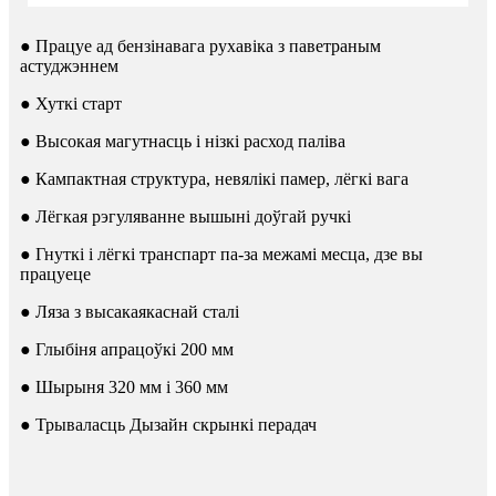
● Працуе ад бензінавага рухавіка з паветраным
астуджэннем
● Хуткі старт
● Высокая магутнасць і нізкі расход паліва
● Кампактная структура, невялікі памер, лёгкі вага
● Лёгкая рэгуляванне вышыні доўгай ручкі
● Гнуткі і лёгкі транспарт па-за межамі месца, дзе вы
працуеце
● Ляза з высакаякаснай сталі
● Глыбіня апрацоўкі 200 мм
● Шырыня 320 мм і 360 мм
● Трываласць Дызайн скрынкі перадач