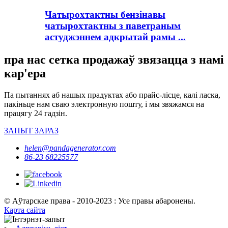
Чатырохтактны бензінавы
чатырохтактны з паветраным
астуджэннем адкрытай рамы ...
пра нас сетка продажаў звязацца з намі
кар'ера
Па пытаннях аб нашых прадуктах або прайс-лісце, калі ласка,
пакіньце нам сваю электронную пошту, і мы звяжамся на
працягу 24 гадзін.
ЗАПЫТ ЗАРАЗ
helen@pandagenerator.com
86-23 68225577
© Аўтарскае права - 2010-2023 : Усе правы абаронены.
Карта сайта