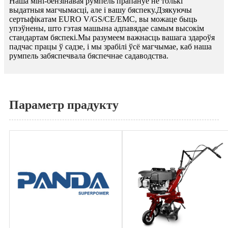
Наша міні-бензінавая румпель прапануе не толькі
выдатныя магчымасці, але і вашу бяспеку.Дзякуючы
сертыфікатам EURO V/GS/CE/EMC, вы можаце быць
упэўнены, што гэтая машына адпавядае самым высокім
стандартам бяспекі.Мы разумеем важнасць вашага здароўя
падчас працы ў садзе, і мы зрабілі ўсё магчымае, каб наша
румпель забяспечвала бяспечнае садаводства.
Параметр прадукту