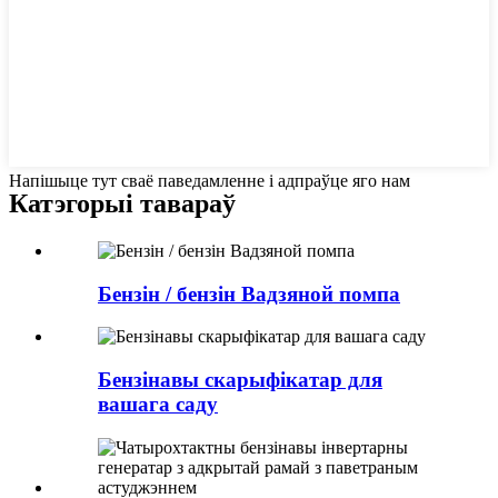
Напішыце тут сваё паведамленне і адпраўце яго нам
Катэгорыі тавараў
Бензін / бензін Вадзяной помпа
Бензінавы скарыфікатар для
вашага саду