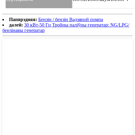
Папярэдняя:
Бензін / бензін Вадзяной помпа
далей:
30 кВт-50 Гц Тройны паліўны генератар: NG/LPG/
бензінавы генератар