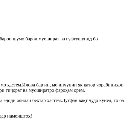
 барои шумо барои муошират ва гуфтушунид бо
мо ҳастем.Илова бар ин, мо инчунин як қатор чорабиниҳои
ари тиҷорат ва муоширатро фароҳам орем.
 эҷоди ояндаи беҳтар ҳастем.Лутфан вақт ҷудо кунед, то ба
 дар намоишгоҳ!