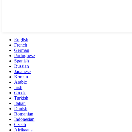
English
French
German
Portuguese
Spanish
Russian
Japanese
Korean
Arabic
Irish
Greek
Turkish
Italian
Danish
Romanian
Indonesian
Czech
Afrikaans