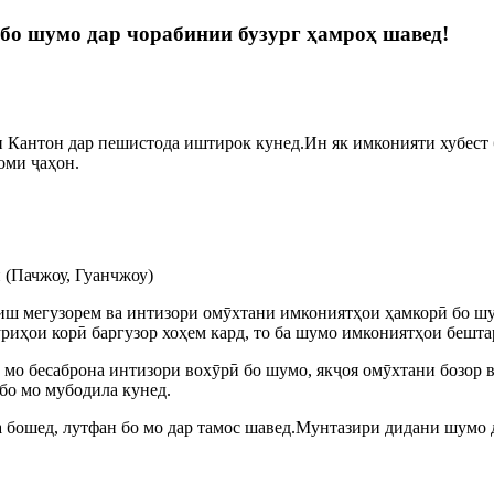
бо шумо дар чорабинии бузург ҳамроҳ шавед!
и Кантон дар пешистода иштирок кунед.Ин як имконияти хубест
оми ҷаҳон.
 (Пачжоу, Гуанчжоу)
иш мегузорем ва интизори омӯхтани имкониятҳои ҳамкорӣ бо шу
ӯриҳои корӣ баргузор хоҳем кард, то ба шумо имкониятҳои бешт
 мо бесаброна интизори вохӯрӣ бо шумо, якҷоя омӯхтани бозор ва
бо мо мубодила кунед.
а бошед, лутфан бо мо дар тамос шавед.Мунтазири дидани шумо