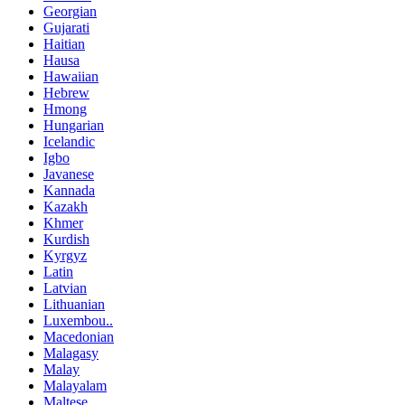
Georgian
Gujarati
Haitian
Hausa
Hawaiian
Hebrew
Hmong
Hungarian
Icelandic
Igbo
Javanese
Kannada
Kazakh
Khmer
Kurdish
Kyrgyz
Latin
Latvian
Lithuanian
Luxembou..
Macedonian
Malagasy
Malay
Malayalam
Maltese