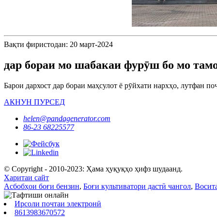
Вақти фиристодан: 20 март-2024
дар бораи мо шабакаи фурӯш бо мо тамо
Барои дархост дар бораи маҳсулот ё рӯйхати нархҳо, лутфан поч
АКНУН ПУРСЕД
helen@pandagenerator.com
86-23 68225577
© Copyright - 2010-2023: Ҳама ҳуқуқҳо ҳифз шудаанд.
Харитаи сайт
Асбобҳои боғи бензин
,
Боғи культиватори дастӣ чангол
,
Восит
Ирсоли почтаи электронӣ
8613983670572