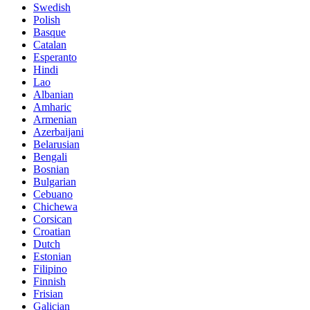
Swedish
Polish
Basque
Catalan
Esperanto
Hindi
Lao
Albanian
Amharic
Armenian
Azerbaijani
Belarusian
Bengali
Bosnian
Bulgarian
Cebuano
Chichewa
Corsican
Croatian
Dutch
Estonian
Filipino
Finnish
Frisian
Galician