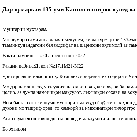
Дар ярмаркаи 135-уми Кантон иштирок кунед ва 
Муштарии мӯҳтарам,
Мо шуморо самимона даъват мекунем, ки дар ярмаркаи 135-ум
таъминкунандагони баландсифат ва шарикони эҳтимолӣ аз там
Вақти намоиш: 15-20 апрели соли 2022
Рақами кабина:Дукон №:17.1M21-M22
Ҷойгиршавии намоишгоҳ: Комплекси воридот ва содироти Чин
Мо дар намоишгоҳ маҳсулоти навтарин ва ҳалли худро ба намо
ҷолиб, аз ҷумла намоишҳои маҳсулот, лексияҳои соҳавӣ ва вох
Новобаста аз он ки шумо муштарии мавҷуда ё дӯсти нав ҳастед,
дӯкони мо ташриф оред, то ҳамкорӣ ва имкониятҳои тиҷоратро 
Агар шумо ягон савол дошта бошед ё маълумоти иловагӣ дошт
Бо эхтиром