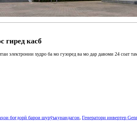
с гиред касб
таи электронии худро ба мо гузоред ва мо дар давоми 24 соат та
аҳои боғдорӣ барои шурӯъкунандагон
,
Генератори инвертер Gen