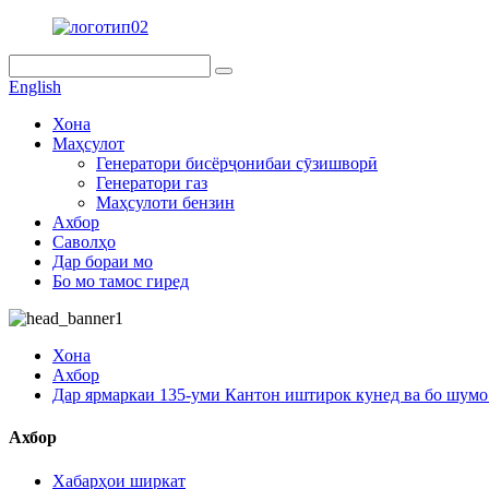
English
Хона
Маҳсулот
Генератори бисёрҷонибаи сӯзишворӣ
Генератори газ
Маҳсулоти бензин
Ахбор
Саволҳо
Дар бораи мо
Бо мо тамос гиред
Хона
Ахбор
Дар ярмаркаи 135-уми Кантон иштирок кунед ва бо шумо
Ахбор
Хабарҳои ширкат