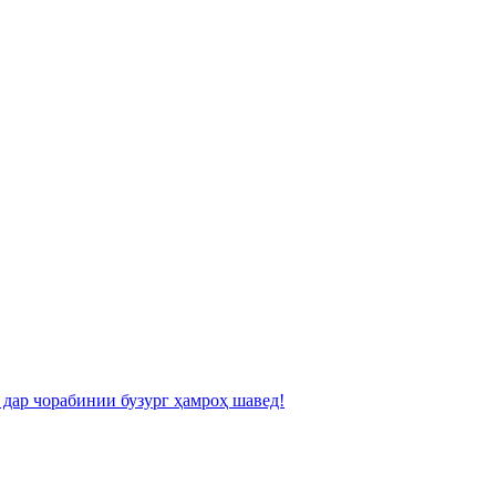
 дар чорабинии бузург ҳамроҳ шавед!