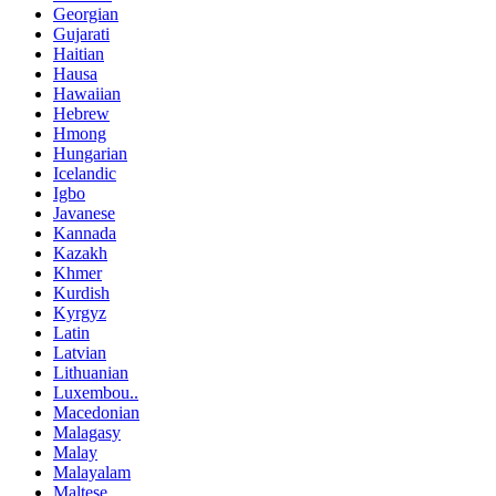
Georgian
Gujarati
Haitian
Hausa
Hawaiian
Hebrew
Hmong
Hungarian
Icelandic
Igbo
Javanese
Kannada
Kazakh
Khmer
Kurdish
Kyrgyz
Latin
Latvian
Lithuanian
Luxembou..
Macedonian
Malagasy
Malay
Malayalam
Maltese