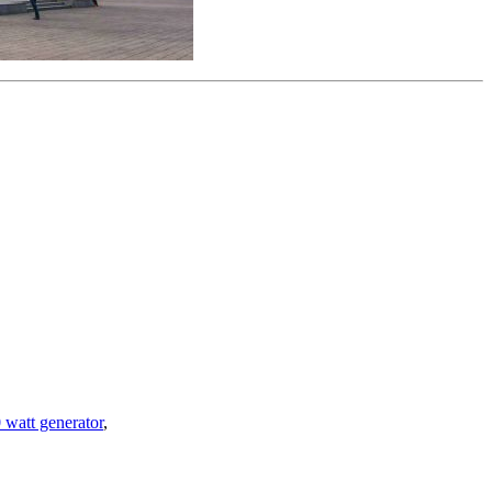
 watt generator
,