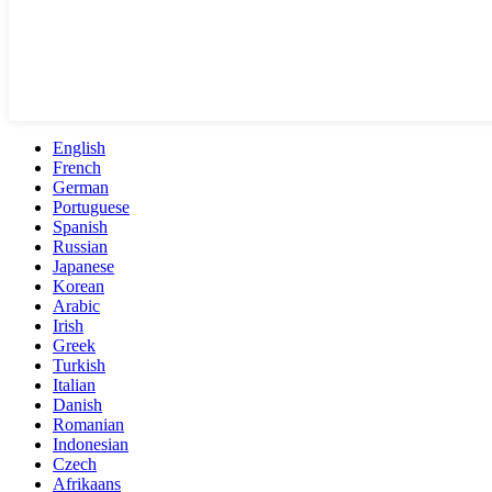
English
French
German
Portuguese
Spanish
Russian
Japanese
Korean
Arabic
Irish
Greek
Turkish
Italian
Danish
Romanian
Indonesian
Czech
Afrikaans