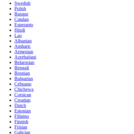
Swedish
Polish
Basque
Catalan
Esperanto
Hindi
Lao
Albanian
Amharic
Armenian
Azerbaijani
Belarusian
Bengali
Bosnian
Bulgarian
Cebuano
Chichewa
Corsican
Croatian
Dutch
Estonian
Filipino
Finnish
Frisian
Galician