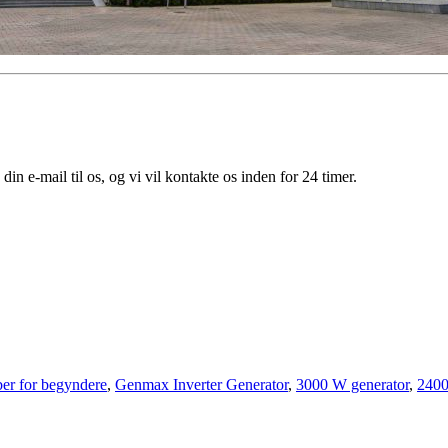
din e-mail til os, og vi vil kontakte os inden for 24 timer.
er for begyndere
,
Genmax Inverter Generator
,
3000 W generator
,
2400