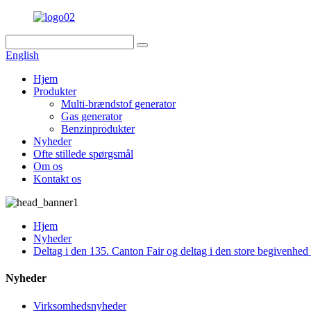
English
Hjem
Produkter
Multi-brændstof generator
Gas generator
Benzinprodukter
Nyheder
Ofte stillede spørgsmål
Om os
Kontakt os
Hjem
Nyheder
Deltag i den 135. Canton Fair og deltag i den store begivenh
Nyheder
Virksomhedsnyheder