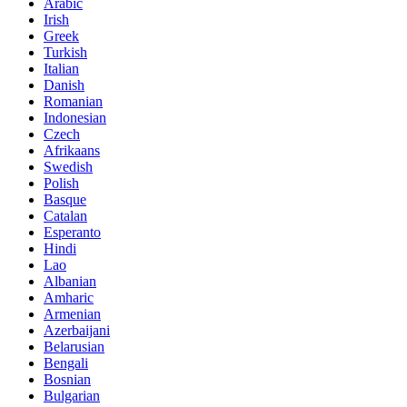
Arabic
Irish
Greek
Turkish
Italian
Danish
Romanian
Indonesian
Czech
Afrikaans
Swedish
Polish
Basque
Catalan
Esperanto
Hindi
Lao
Albanian
Amharic
Armenian
Azerbaijani
Belarusian
Bengali
Bosnian
Bulgarian