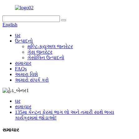
English
ઘર
ઉત્પાદનો
મલ્ટિ-ફ્યુઅલ જનરેટર
ગેસ જનરેટર
ગેસોલિન ઉત્પાદનો
સમાચાર
FAQs
અમારા વિશે
અમારો સંપર્ક કરો
ઘર
સમાચાર
135મા કેન્ટન ફેરમાં ભાગ લો અને તમારી સાથે ભવ્ય
કાર્યક્રમમાં જોડાઓ!
સમાચાર