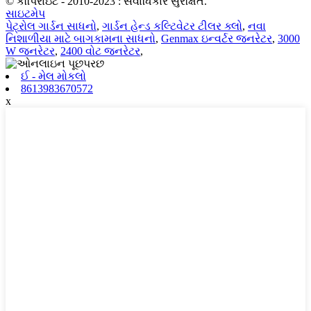
© કૉપિરાઇટ - 2010-2023 : સર્વાધિકાર સુરક્ષિત.
સાઇટમેપ
પેટ્રોલ ગાર્ડન સાધનો
,
ગાર્ડન હેન્ડ કલ્ટિવેટર ટીલર ક્લો
,
નવા
નિશાળીયા માટે બાગકામના સાધનો
,
Genmax ઇન્વર્ટર જનરેટર
,
3000
W જનરેટર
,
2400 વોટ જનરેટર
,
ઈ - મેલ મોકલો
8613983670572
x