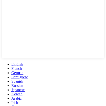
English
French
German
Portuguese
Spanish
Russian
Japanese
Korean
Arabic
Irish