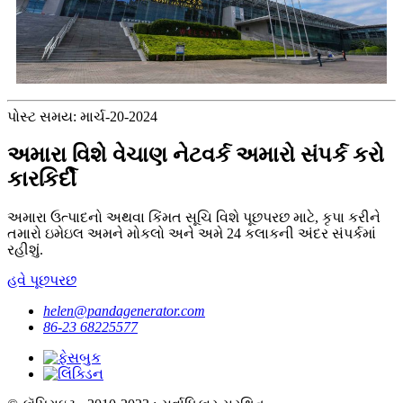
પોસ્ટ સમય: માર્ચ-20-2024
અમારા વિશે વેચાણ નેટવર્ક અમારો સંપર્ક કરો
કારકિર્દી
અમારા ઉત્પાદનો અથવા કિંમત સૂચિ વિશે પૂછપરછ માટે, કૃપા કરીને
તમારો ઇમેઇલ અમને મોકલો અને અમે 24 કલાકની અંદર સંપર્કમાં
રહીશું.
હવે પૂછપરછ
helen@pandagenerator.com
86-23 68225577