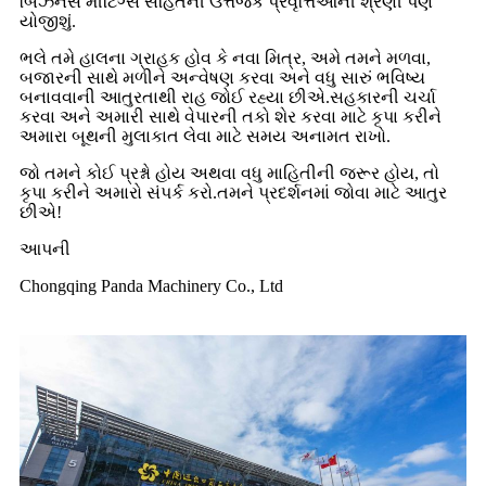
બિઝનેસ મીટિંગ્સ સહિતની ઉત્તેજક પ્રવૃત્તિઓની શ્રેણી પણ
યોજીશું.
ભલે તમે હાલના ગ્રાહક હોવ કે નવા મિત્ર, અમે તમને મળવા,
બજારની સાથે મળીને અન્વેષણ કરવા અને વધુ સારું ભવિષ્ય
બનાવવાની આતુરતાથી રાહ જોઈ રહ્યા છીએ.સહકારની ચર્ચા
કરવા અને અમારી સાથે વેપારની તકો શેર કરવા માટે કૃપા કરીને
અમારા બૂથની મુલાકાત લેવા માટે સમય અનામત રાખો.
જો તમને કોઈ પ્રશ્નો હોય અથવા વધુ માહિતીની જરૂર હોય, તો
કૃપા કરીને અમારો સંપર્ક કરો.તમને પ્રદર્શનમાં જોવા માટે આતુર
છીએ!
આપની
Chongqing Panda Machinery Co., Ltd