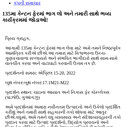
કંપની સમાચાર
135મા કેન્ટન ફેરમાં ભાગ લો અને તમારી સાથે ભવ્ય
કાર્યક્રમમાં જોડાઓ!
પ્રિય ગ્રાહક,
આગામી 135મા કેન્ટન ફેરમાં ભાગ લેવા માટે અમે તમને નિષ્ઠાપૂર્વક
આમંત્રિત કરીએ છીએ.આ તમારા માટે વિશ્વભરના ઉચ્ચ-
ગુણવત્તાવાળા સપ્લાયરો અને સંભવિત ભાગીદારો સાથે સામ-સામે
વાતચીત કરવા અને વાટાઘાટો કરવાની ઉત્તમ તક છે.
પ્રદર્શનનો સમય: એપ્રિલ 15-20, 2022
બૂથ નંબર:બૂથ નંબર:17.1M21-M22
પ્રદર્શન સ્થાન: ચાઇના આયાત અને નિકાસ ફેર કોમ્પ્લેક્સ
(પાઝોઉ, ગુઆંગઝુ)
અમે પ્રદર્શનમાં અમારા નવીનતમ ઉત્પાદનો અને ઉકેલો પ્રદર્શિત
કરીશું અને તમારી સાથે સહકારની તકો શોધવા માટે આતુર
છીએ.વધુમાં, અમે તમને વધુ વ્યવસાય અને સંદેશાવ્યવહારની તકો
પ્રદાન કરવા માટે ઉત્પાદ પ્રદર્શનો, ઉદ્યોગ પ્રવચનો અને