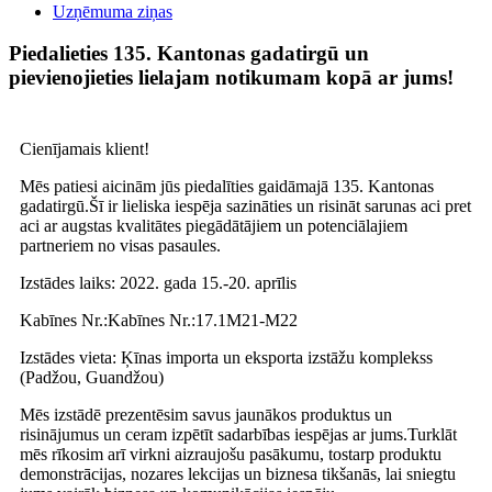
Uzņēmuma ziņas
Piedalieties 135. Kantonas gadatirgū un
pievienojieties lielajam notikumam kopā ar jums!
Cienījamais klient!
Mēs patiesi aicinām jūs piedalīties gaidāmajā 135. Kantonas
gadatirgū.Šī ir lieliska iespēja sazināties un risināt sarunas aci pret
aci ar augstas kvalitātes piegādātājiem un potenciālajiem
partneriem no visas pasaules.
Izstādes laiks: 2022. gada 15.-20. aprīlis
Kabīnes Nr.:Kabīnes Nr.:17.1M21-M22
Izstādes vieta: Ķīnas importa un eksporta izstāžu komplekss
(Padžou, Guandžou)
Mēs izstādē prezentēsim savus jaunākos produktus un
risinājumus un ceram izpētīt sadarbības iespējas ar jums.Turklāt
mēs rīkosim arī virkni aizraujošu pasākumu, tostarp produktu
demonstrācijas, nozares lekcijas un biznesa tikšanās, lai sniegtu