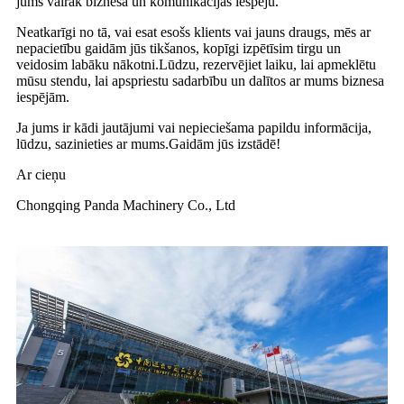
jums vairāk biznesa un komunikācijas iespēju.
Neatkarīgi no tā, vai esat esošs klients vai jauns draugs, mēs ar
nepacietību gaidām jūs tikšanos, kopīgi izpētīsim tirgu un
veidosim labāku nākotni.Lūdzu, rezervējiet laiku, lai apmeklētu
mūsu stendu, lai apspriestu sadarbību un dalītos ar mums biznesa
iespējām.
Ja jums ir kādi jautājumi vai nepieciešama papildu informācija,
lūdzu, sazinieties ar mums.Gaidām jūs izstādē!
Ar cieņu
Chongqing Panda Machinery Co., Ltd