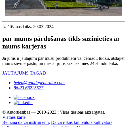
Izsūtīšanas laiks: 20.03.2024
par mums pārdošanas tīkls sazinieties ar
mums karjeras
Ja jums ir jautājumi par mūsu produktiem vai cenrādi, lūdzu, atstājiet
mums savu e-pastu, un mēs ar jums sazināsimies 24 stundu laikā.
JAUTĀJUMS TAGAD
helen@pandagenerator.com
86-23 68225577
© Autortiesības — 2010-2023 : Visas tiesības aizsargātas.
Vietnes karte
Benzīna dārza instrumenti
,
Dārza rokas kultivators kultivators