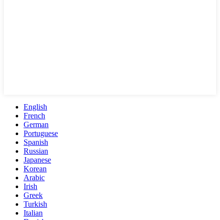
English
French
German
Portuguese
Spanish
Russian
Japanese
Korean
Arabic
Irish
Greek
Turkish
Italian