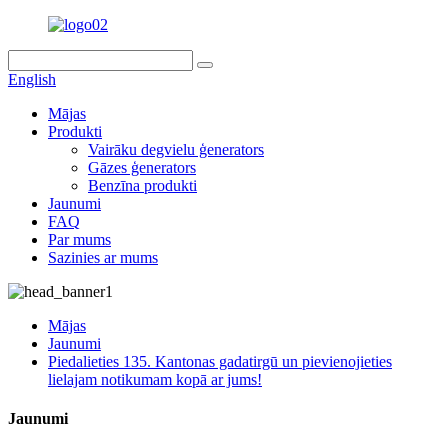
English
Mājas
Produkti
Vairāku degvielu ģenerators
Gāzes ģenerators
Benzīna produkti
Jaunumi
FAQ
Par mums
Sazinies ar mums
Mājas
Jaunumi
Piedalieties 135. Kantonas gadatirgū un pievienojieties
lielajam notikumam kopā ar jums!
Jaunumi