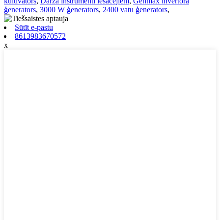
kultivators
,
Dārza instrumenti iesācējiem
,
Genmax invertora
ģenerators
,
3000 W ģenerators
,
2400 vatu ģenerators
,
Sūtīt e-pastu
8613983670572
x