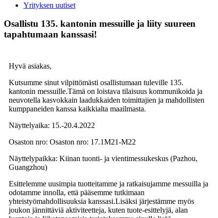
Yrityksen uutiset
Osallistu 135. kantonin messuille ja liity suureen
tapahtumaan kanssasi!
Hyvä asiakas,
Kutsumme sinut vilpittömästi osallistumaan tuleville 135.
kantonin messuille.Tämä on loistava tilaisuus kommunikoida ja
neuvotella kasvokkain laadukkaiden toimittajien ja mahdollisten
kumppaneiden kanssa kaikkialta maailmasta.
Näyttelyaika: 15.-20.4.2022
Osaston nro: Osaston nro: 17.1M21-M22
Näyttelypaikka: Kiinan tuonti- ja vientimessukeskus (Pazhou,
Guangzhou)
Esittelemme uusimpia tuotteitamme ja ratkaisujamme messuilla ja
odotamme innolla, että pääsemme tutkimaan
yhteistyömahdollisuuksia kanssasi.Lisäksi järjestämme myös
joukon jännittäviä aktiviteetteja, kuten tuote-esittelyjä, alan