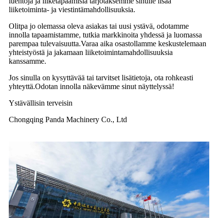
luentoja ja liiketapaamisia tarjotaksemme sinulle lisää
liiketoiminta- ja viestintämahdollisuuksia.
Olitpa jo olemassa oleva asiakas tai uusi ystävä, odotamme
innolla tapaamistamme, tutkia markkinoita yhdessä ja luomassa
parempaa tulevaisuutta.Varaa aika osastollamme keskustelemaan
yhteistyöstä ja jakamaan liiketoimintamahdollisuuksia
kanssamme.
Jos sinulla on kysyttävää tai tarvitset lisätietoja, ota rohkeasti
yhteyttä.Odotan innolla näkevämme sinut näyttelyssä!
Ystävällisin terveisin
Chongqing Panda Machinery Co., Ltd