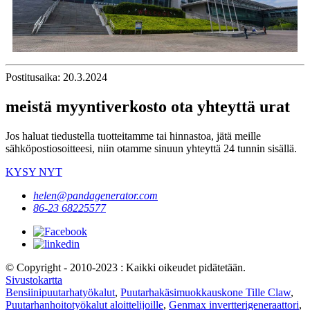
Postitusaika: 20.3.2024
meistä myyntiverkosto ota yhteyttä urat
Jos haluat tiedustella tuotteitamme tai hinnastoa, jätä meille
sähköpostiosoitteesi, niin otamme sinuun yhteyttä 24 tunnin sisällä.
KYSY NYT
helen@pandagenerator.com
86-23 68225577
© Copyright - 2010-2023 : Kaikki oikeudet pidätetään.
Sivustokartta
Bensiinipuutarhatyökalut
,
Puutarhakäsimuokkauskone Tille Claw
,
Puutarhanhoitotyökalut aloittelijoille
,
Genmax invertterigeneraattori
,