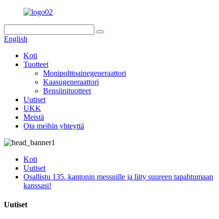
English
Koti
Tuotteet
Monipolttoainegeneraattori
Kaasugeneraattori
Bensiinituotteet
Uutiset
UKK
Meistä
Ota meihin yhteyttä
Koti
Uutiset
Osallistu 135. kantonin messuille ja liity suureen tapahtumaan
kanssasi!
Uutiset