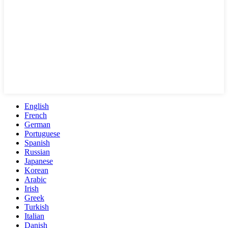
English
French
German
Portuguese
Spanish
Russian
Japanese
Korean
Arabic
Irish
Greek
Turkish
Italian
Danish