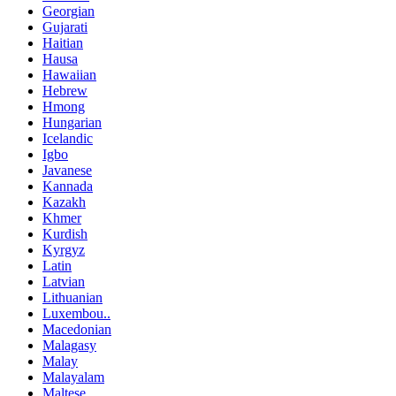
Georgian
Gujarati
Haitian
Hausa
Hawaiian
Hebrew
Hmong
Hungarian
Icelandic
Igbo
Javanese
Kannada
Kazakh
Khmer
Kurdish
Kyrgyz
Latin
Latvian
Lithuanian
Luxembou..
Macedonian
Malagasy
Malay
Malayalam
Maltese