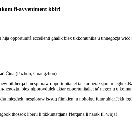
ħkom fl-avveniment kbir!
in hija opportunità eċċellenti għalik biex tikkomunika u tinnegozja wiċċ
ni taċ-Ċina (Pazhou, Guangzhou)
nnew bil-ħerqa li nesploraw opportunitajiet ta 'kooperazzjoni miegħek.Barr
t tan-negozju, biex nipprovdulek aktar opportunitajiet ta' negozju u komu
qgħu miegħek, nesploraw is-suq flimkien, u noħolqu futur aħjar.Jekk jogħġ
ġbok tħossok liberu li tikkuntattjana.Ħerqana li narak fil-wirja!