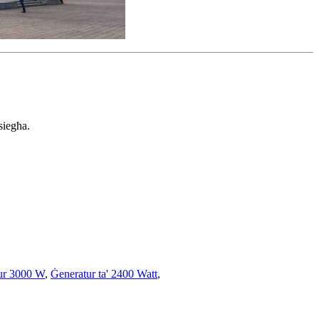
siegħa.
ur 3000 W
,
Ġeneratur ta' 2400 Watt
,