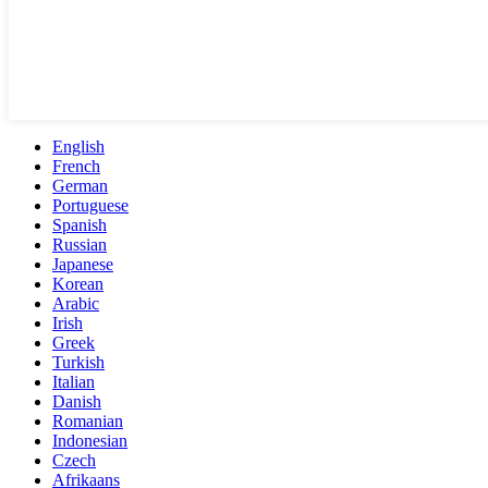
English
French
German
Portuguese
Spanish
Russian
Japanese
Korean
Arabic
Irish
Greek
Turkish
Italian
Danish
Romanian
Indonesian
Czech
Afrikaans