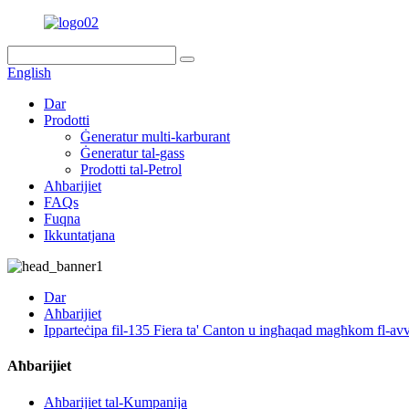
English
Dar
Prodotti
Ġeneratur multi-karburant
Ġeneratur tal-gass
Prodotti tal-Petrol
Aħbarijiet
FAQs
Fuqna
Ikkuntatjana
Dar
Aħbarijiet
Ipparteċipa fil-135 Fiera ta' Canton u ingħaqad magħkom fl-av
Aħbarijiet
Aħbarijiet tal-Kumpanija