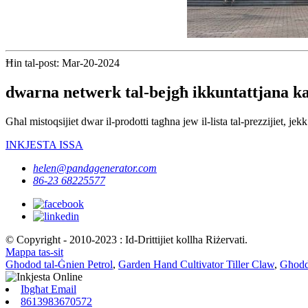
Ħin tal-post: Mar-20-2024
dwarna netwerk tal-bejgħ ikkuntattjana ka
Għal mistoqsijiet dwar il-prodotti tagħna jew il-lista tal-prezzijiet, je
INKJESTA ISSA
helen@pandagenerator.com
86-23 68225577
© Copyright - 2010-2023 : Id-Drittijiet kollha Riżervati.
Mappa tas-sit
Għodod tal-Ġnien Petrol
,
Garden Hand Cultivator Tiller Claw
,
Għodd
Ibgħat Email
8613983670572