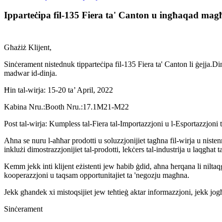
Ipparteċipa fil-135 Fiera ta' Canton u ingħaqad mag
Għażiż Klijent,
Sinċerament nistednuk tipparteċipa fil-135 Fiera ta' Canton li ġejja.D
madwar id-dinja.
Ħin tal-wirja: 15-20 ta’ April, 2022
Kabina Nru.:Booth Nru.:17.1M21-M22
Post tal-wirja: Kumpless tal-Fiera tal-Importazzjoni u l-Esportazzjo
Aħna se nuru l-aħħar prodotti u soluzzjonijiet tagħna fil-wirja u niste
inklużi dimostrazzjonijiet tal-prodotti, lekċers tal-industrija u laqgħa
Kemm jekk inti klijent eżistenti jew ħabib ġdid, aħna ħerqana li nilta
kooperazzjoni u taqsam opportunitajiet ta 'negozju magħna.
Jekk għandek xi mistoqsijiet jew teħtieġ aktar informazzjoni, jekk jogħ
Sinċerament