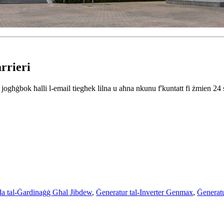
rrieri
kk jogħġbok ħalli l-email tiegħek lilna u aħna nkunu f'kuntatt fi żmien 24 
a tal-Ġardinaġġ Għal Jibdew
,
Ġeneratur tal-Inverter Genmax
,
Ġenerat