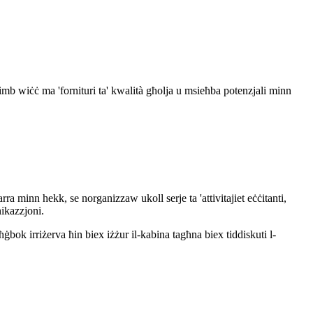
 imb wiċċ ma 'fornituri ta' kwalità għolja u msieħba potenzjali minn
a minn hekk, se norganizzaw ukoll serje ta 'attivitajiet eċċitanti,
nikazzjoni.
bok irriżerva ħin biex iżżur il-kabina tagħna biex tiddiskuti l-