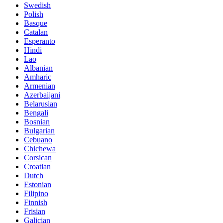
Swedish
Polish
Basque
Catalan
Esperanto
Hindi
Lao
Albanian
Amharic
Armenian
Azerbaijani
Belarusian
Bengali
Bosnian
Bulgarian
Cebuano
Chichewa
Corsican
Croatian
Dutch
Estonian
Filipino
Finnish
Frisian
Galician