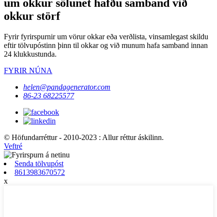
um okkur sölunet hafðu samband við
okkur störf
Fyrir fyrirspurnir um vörur okkar eða verðlista, vinsamlegast skildu
eftir tölvupóstinn þinn til okkar og við munum hafa samband innan
24 klukkustunda.
FYRIR NÚNA
helen@pandagenerator.com
86-23 68225577
© Höfundarréttur - 2010-2023 : Allur réttur áskilinn.
Veftré
Senda tölvupóst
8613983670572
x