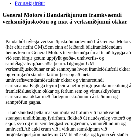
Fyrirtækjafréttir
General Motors í Bandaríkjunum framkvæmdi
verksmiðjuskoðun og mat á verksmiðjunni okkar
Panda hóf nýlega verksmiðjuskoðunarteymið frá General Motors
(hér eftir nefnt GM).Sem einn af leiðandi bílaframleiðendum
heims kemur General Motors til verksmiðja í mat til að tryggja að
við sem birgir getum uppfyllt gæða-, umhverfis- og
samfélagsábyrgðarstaðla þeirra.Tilgangur GM
verksmiðjuskoðunar er að sannreyna hvort framleiðsluferli okkar
og vörugæði standist kröfur þess og að meta
umhverfisverndarráðstafanir okkar og vinnuréttindi
starfsmanna.Faglega teymi þeirra hefur yfirgripsmikinn skilning á
framleiðslutækjum okkar og ferlum sem og vinnuskilyrðum
starfsmanna okkar með ítarlegum skoðunum á staðnum og
sannprófun gagna.
Til að standast þetta mat snurðulaust höfum við framkvæmt
strangan undirbúning fyrirfram, flokkað út nauðsynleg vottorð og
skjöl, svo og efni sem tengjast vörugæðum, vinnuréttindum og
umhverfi.Að auki erum við í virkum samskiptum við
birgðakeðjustjórnunarteymi GM til að skilja og kynna sér staðla