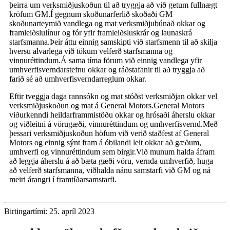
þeirra um verksmiðjuskoðun til að tryggja að við getum fullnægt
kröfum GM.Í gegnum skoðunarferlið skoðaði GM
skoðunarteymið vandlega og mat verksmiðjubúnað okkar og
framleiðslulínur og fór yfir framleiðsluskrár og launaskrá
starfsmanna.Þeir áttu einnig samskipti við starfsmenn til að skilja
hversu alvarlega við tökum velferð starfsmanna og
vinnuréttindum.Á sama tíma förum við einnig vandlega yfir
umhverfisverndarstefnu okkar og ráðstafanir til að tryggja að
farið sé að umhverfisverndarreglum okkar.
Eftir tveggja daga rannsókn og mat stóðst verksmiðjan okkar vel
verksmiðjuskoðun og mat á General Motors.General Motors
viðurkenndi heildarframmistöðu okkar og hrósaði áherslu okkar
og viðleitni á vörugæði, vinnuréttindum og umhverfisvernd.Með
þessari verksmiðjuskoðun höfum við verið staðfest af General
Motors og einnig sýnt fram á óbilandi leit okkar að gæðum,
umhverfi og vinnuréttindum sem birgir.Við munum halda áfram
að leggja áherslu á að bæta gæði vöru, vernda umhverfið, huga
að velferð starfsmanna, viðhalda nánu samstarfi við GM og ná
meiri árangri í framtíðarsamstarfi.
Birtingartími: 25. apríl 2023