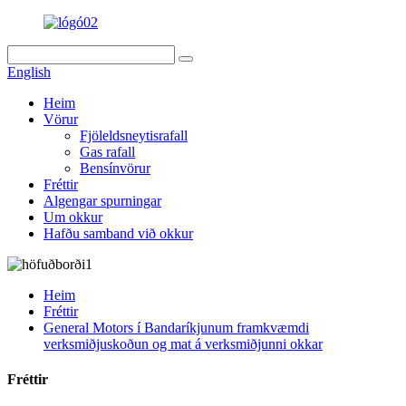
English
Heim
Vörur
Fjöleldsneytisrafall
Gas rafall
Bensínvörur
Fréttir
Algengar spurningar
Um okkur
Hafðu samband við okkur
Heim
Fréttir
General Motors í Bandaríkjunum framkvæmdi
verksmiðjuskoðun og mat á verksmiðjunni okkar
Fréttir