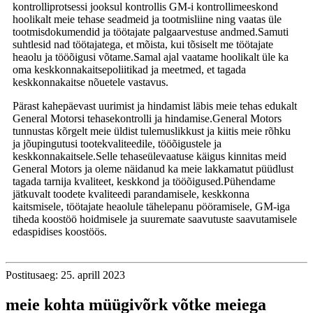
kontrolliprotsessi jooksul kontrollis GM-i kontrollimeeskond
hoolikalt meie tehase seadmeid ja tootmisliine ning vaatas üle
tootmisdokumendid ja töötajate palgaarvestuse andmed.Samuti
suhtlesid nad töötajatega, et mõista, kui tõsiselt me ​​töötajate
heaolu ja tööõigusi võtame.Samal ajal vaatame hoolikalt üle ka
oma keskkonnakaitsepoliitikad ja meetmed, et tagada
keskkonnakaitse nõuetele vastavus.
Pärast kahepäevast uurimist ja hindamist läbis meie tehas edukalt
General Motorsi tehasekontrolli ja hindamise.General Motors
tunnustas kõrgelt meie üldist tulemuslikkust ja kiitis meie rõhku
ja jõupingutusi tootekvaliteedile, tööõigustele ja
keskkonnakaitsele.Selle tehaseülevaatuse käigus kinnitas meid
General Motors ja oleme näidanud ka meie lakkamatut püüdlust
tagada tarnija kvaliteet, keskkond ja tööõigused.Pühendame
jätkuvalt toodete kvaliteedi parandamisele, keskkonna
kaitsmisele, töötajate heaolule tähelepanu pööramisele, GM-iga
tiheda koostöö hoidmisele ja suuremate saavutuste saavutamisele
edaspidises koostöös.
Postitusaeg: 25. aprill 2023
meie kohta müügivõrk võtke meiega