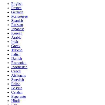
English
French
German
Portuguese
Spanish
Russian
Japanese
Korean
Arabic
Irish
Greek
Turkish
Italian
Danish
Romanian
Indonesian
Czech
Afrikaans
Swedish
Polish
Basque
Catalan
Esperanto
Hindi
Lao