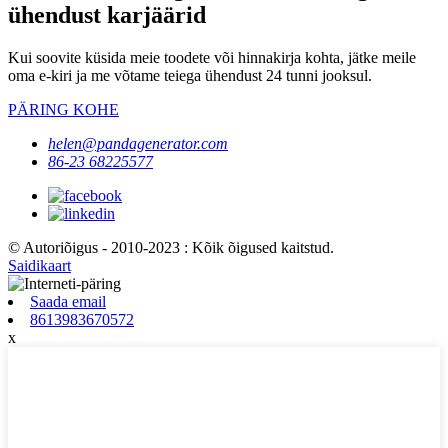
ühendust karjäärid
Kui soovite küsida meie toodete või hinnakirja kohta, jätke meile
oma e-kiri ja me võtame teiega ühendust 24 tunni jooksul.
PÄRING KOHE
helen@pandagenerator.com
86-23 68225577
© Autoriõigus - 2010-2023 : Kõik õigused kaitstud.
Saidikaart
Saada email
8613983670572
x