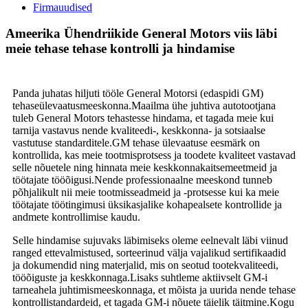
Firmauudised
Ameerika Ühendriikide General Motors viis läbi
meie tehase tehase kontrolli ja hindamise
Panda juhatas hiljuti tööle General Motorsi (edaspidi GM)
tehaseülevaatusmeeskonna.Maailma ühe juhtiva autotootjana
tuleb General Motors tehastesse hindama, et tagada meie kui
tarnija vastavus nende kvaliteedi-, keskkonna- ja sotsiaalse
vastutuse standarditele.GM tehase ülevaatuse eesmärk on
kontrollida, kas meie tootmisprotsess ja toodete kvaliteet vastavad
selle nõuetele ning hinnata meie keskkonnakaitsemeetmeid ja
töötajate tööõigusi.Nende professionaalne meeskond tunneb
põhjalikult nii meie tootmisseadmeid ja -protsesse kui ka meie
töötajate töötingimusi üksikasjalike kohapealsete kontrollide ja
andmete kontrollimise kaudu.
Selle hindamise sujuvaks läbimiseks oleme eelnevalt läbi viinud
ranged ettevalmistused, sorteerinud välja vajalikud sertifikaadid
ja dokumendid ning materjalid, mis on seotud tootekvaliteedi,
tööõiguste ja keskkonnaga.Lisaks suhtleme aktiivselt GM-i
tarneahela juhtimismeeskonnaga, et mõista ja uurida nende tehase
kontrollistandardeid, et tagada GM-i nõuete täielik täitmine.Kogu