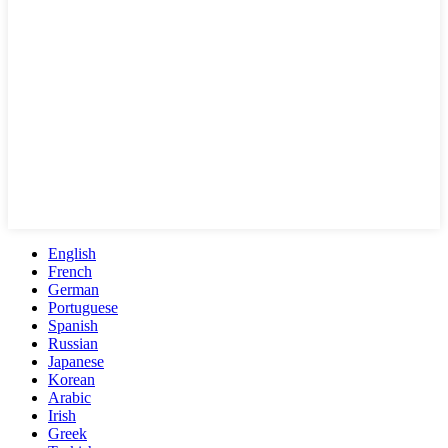
English
French
German
Portuguese
Spanish
Russian
Japanese
Korean
Arabic
Irish
Greek