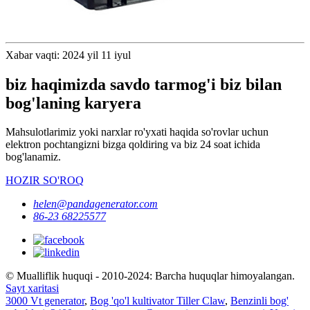
Xabar vaqti: 2024 yil 11 iyul
biz haqimizda savdo tarmog'i biz bilan
bog'laning karyera
Mahsulotlarimiz yoki narxlar ro'yxati haqida so'rovlar uchun
elektron pochtangizni bizga qoldiring va biz 24 soat ichida
bog'lanamiz.
HOZIR SO'ROQ
helen@pandagenerator.com
86-23 68225577
© Mualliflik huquqi - 2010-2024: Barcha huquqlar himoyalangan.
Sayt xaritasi
3000 Vt generator
,
Bog 'qo'l kultivator Tiller Claw
,
Benzinli bog'