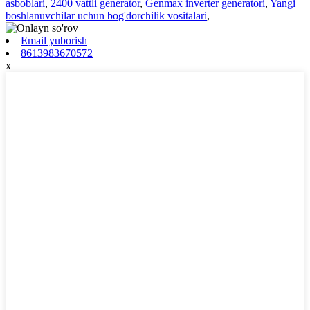
asboblari
,
2400 vattli generator
,
Genmax inverter generatori
,
Yangi
boshlanuvchilar uchun bog'dorchilik vositalari
,
Email yuborish
8613983670572
x