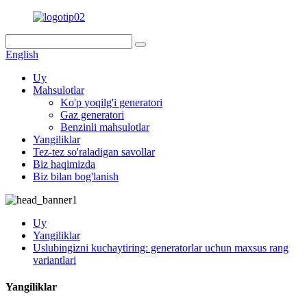
English
Uy
Mahsulotlar
Ko'p yoqilg'i generatori
Gaz generatori
Benzinli mahsulotlar
Yangiliklar
Tez-tez so'raladigan savollar
Biz haqimizda
Biz bilan bog'lanish
Uy
Yangiliklar
Uslubingizni kuchaytiring: generatorlar uchun maxsus rang
variantlari
Yangiliklar