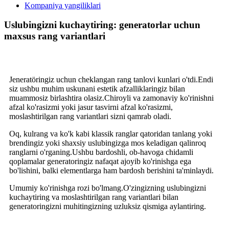
Kompaniya yangiliklari
Uslubingizni kuchaytiring: generatorlar uchun
maxsus rang variantlari
Jeneratöringiz uchun cheklangan rang tanlovi kunlari o'tdi.Endi
siz ushbu muhim uskunani estetik afzalliklaringiz bilan
muammosiz birlashtira olasiz.Chiroyli va zamonaviy ko'rinishni
afzal ko'rasizmi yoki jasur tasvirni afzal ko'rasizmi,
moslashtirilgan rang variantlari sizni qamrab oladi.
Oq, kulrang va ko'k kabi klassik ranglar qatoridan tanlang yoki
brendingiz yoki shaxsiy uslubingizga mos keladigan qalinroq
ranglarni o'rganing.Ushbu bardoshli, ob-havoga chidamli
qoplamalar generatoringiz nafaqat ajoyib ko'rinishga ega
bo'lishini, balki elementlarga ham bardosh berishini ta'minlaydi.
Umumiy ko'rinishga rozi bo'lmang.O'zingizning uslubingizni
kuchaytiring va moslashtirilgan rang variantlari bilan
generatoringizni muhitingizning uzluksiz qismiga aylantiring.