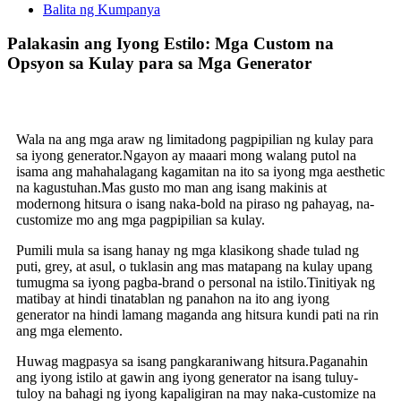
Balita ng Kumpanya
Palakasin ang Iyong Estilo: Mga Custom na
Opsyon sa Kulay para sa Mga Generator
Wala na ang mga araw ng limitadong pagpipilian ng kulay para
sa iyong generator.Ngayon ay maaari mong walang putol na
isama ang mahahalagang kagamitan na ito sa iyong mga aesthetic
na kagustuhan.Mas gusto mo man ang isang makinis at
modernong hitsura o isang naka-bold na piraso ng pahayag, na-
customize mo ang mga pagpipilian sa kulay.
Pumili mula sa isang hanay ng mga klasikong shade tulad ng
puti, grey, at asul, o tuklasin ang mas matapang na kulay upang
tumugma sa iyong pagba-brand o personal na istilo.Tinitiyak ng
matibay at hindi tinatablan ng panahon na ito ang iyong
generator na hindi lamang maganda ang hitsura kundi pati na rin
ang mga elemento.
Huwag magpasya sa isang pangkaraniwang hitsura.Paganahin
ang iyong istilo at gawin ang iyong generator na isang tuluy-
tuloy na bahagi ng iyong kapaligiran na may naka-customize na