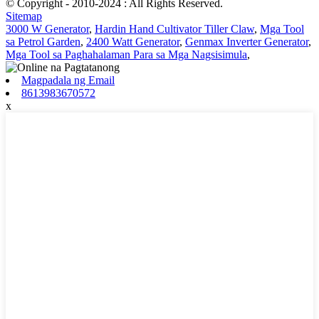
© Copyright - 2010-2024 : All Rights Reserved.
Sitemap
3000 W Generator
,
Hardin Hand Cultivator Tiller Claw
,
Mga Tool
sa Petrol Garden
,
2400 Watt Generator
,
Genmax Inverter Generator
,
Mga Tool sa Paghahalaman Para sa Mga Nagsisimula
,
Magpadala ng Email
8613983670572
x