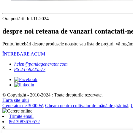
Ora postării: Iul-11-2024
despre noi reteaua de vanzari contactati-n
Pentru întrebări despre produsele noastre sau lista de prețuri, vă rugăm
ÎNTREBARE ACUM
helen@pandagenerator.com
86-23 68225577
© Copyright - 2010-2024 : Toate drepturile rezervate.
Harta site-ului
Generator de 3000 W
,
Gheara pentru cultivator de mână de grădină
,
U
Trimite email
8613983670572
x