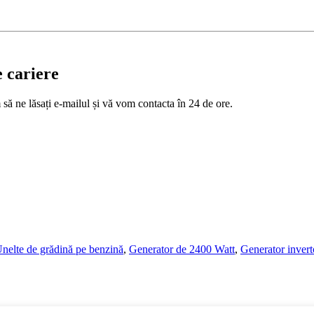
e cariere
 să ne lăsați e-mailul și vă vom contacta în 24 de ore.
nelte de grădină pe benzină
,
Generator de 2400 Watt
,
Generator inver