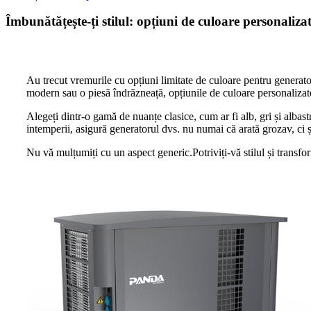
Îmbunătățește-ți stilul: opțiuni de culoare personaliz
Au trecut vremurile cu opțiuni limitate de culoare pentru generator
modern sau o piesă îndrăzneață, opțiunile de culoare personalizat
Alegeți dintr-o gamă de nuanțe clasice, cum ar fi alb, gri și albast
intemperii, asigură generatorul dvs. nu numai că arată grozav, ci și
Nu vă mulțumiți cu un aspect generic.Potriviți-vă stilul și transfo