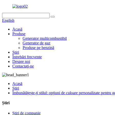
English
Acasă
Produse
Generator multicombustibil
Generator de gaz
Produse pe benzină
Știri
Întrebări frecvente
Despre noi
Contactaţi-ne
Acasă
Știri
Îmbunătățește-ți stilul: opțiuni de culoare personalizate pentru 
Știri
Știri de companie