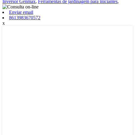
Inversor Genmax
,
Ferramentas de jardinagem para iniciantes
,
Enviar email
8613983670572
x